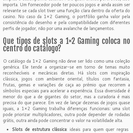
importa. Um fornecedor pode ter poucos jogos e ainda assim ser
relevante se cada slot tiver uma função clara dentro da oferta do
casino. No caso da 1×2 Gaming, o portfólio ganha valor pela
consistência do desenho e pela compatibilidade com diferentes
perfis de jogador, não por uma avalanche de lançamentos.
Que tipos de slots a 1×2 Gaming coloca no
centro do catálogo?
O catálogo da 1×2 Gaming não deve ser lido como uma coleção
genérica. Ele tende a organizar-se em torno de temas muito
reconhecíveis e mecânicas diretas. Há slots com inspiração
clássica, jogos com ambiente oriental, títulos com fantasia,
frutas, gemas e variações de caça ao prémio que recorrem a
símbolos especiais para acelerar a experiência. Essa diversidade é
menor do que a de gigantes do setor, mas a curadoria é mais
precisa do que parece. Em vez de lançar dezenas de jogos quase
iguais, a 1×2 Gaming trabalha diferenças funcionais: uma slot
pode priorizar multiplicadores, outra pode depender de rodadas
grátis, outra ainda pode concentrar o valor na volatilidade alta.
Slots de estrutura clássica
: ideais para quem quer regras