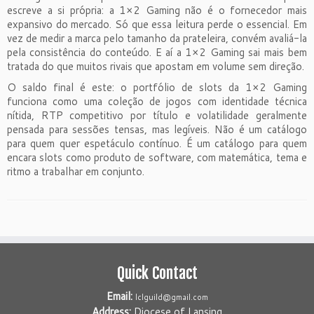
escreve a si própria: a 1×2 Gaming não é o fornecedor mais
expansivo do mercado. Só que essa leitura perde o essencial. Em
vez de medir a marca pelo tamanho da prateleira, convém avaliá-la
pela consistência do conteúdo. E aí a 1×2 Gaming sai mais bem
tratada do que muitos rivais que apostam em volume sem direção.
O saldo final é este: o portfólio de slots da 1×2 Gaming
funciona como uma coleção de jogos com identidade técnica
nítida, RTP competitivo por título e volatilidade geralmente
pensada para sessões tensas, mas legíveis. Não é um catálogo
para quem quer espetáculo contínuo. É um catálogo para quem
encara slots como produto de software, com matemática, tema e
ritmo a trabalhar em conjunto.
Quick Contact
Email:
lclguild@gmail.com
Address:
Diocese of Lansing