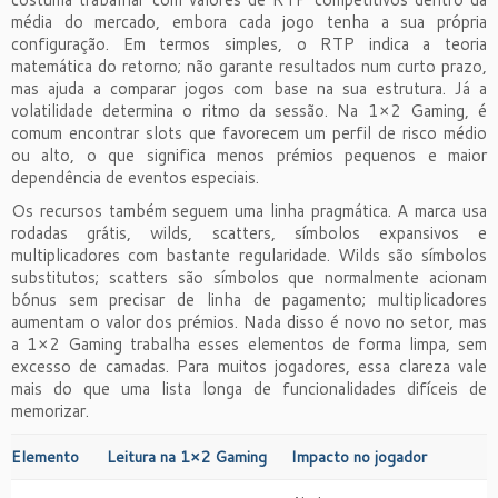
média do mercado, embora cada jogo tenha a sua própria
configuração. Em termos simples, o RTP indica a teoria
matemática do retorno; não garante resultados num curto prazo,
mas ajuda a comparar jogos com base na sua estrutura. Já a
volatilidade determina o ritmo da sessão. Na 1×2 Gaming, é
comum encontrar slots que favorecem um perfil de risco médio
ou alto, o que significa menos prémios pequenos e maior
dependência de eventos especiais.
Os recursos também seguem uma linha pragmática. A marca usa
rodadas grátis, wilds, scatters, símbolos expansivos e
multiplicadores com bastante regularidade. Wilds são símbolos
substitutos; scatters são símbolos que normalmente acionam
bónus sem precisar de linha de pagamento; multiplicadores
aumentam o valor dos prémios. Nada disso é novo no setor, mas
a 1×2 Gaming trabalha esses elementos de forma limpa, sem
excesso de camadas. Para muitos jogadores, essa clareza vale
mais do que uma lista longa de funcionalidades difíceis de
memorizar.
Elemento
Leitura na 1×2 Gaming
Impacto no jogador