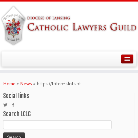
Home
»
News
»
https://triton-slots.pt
Social links
Search LCLG
Search
for: