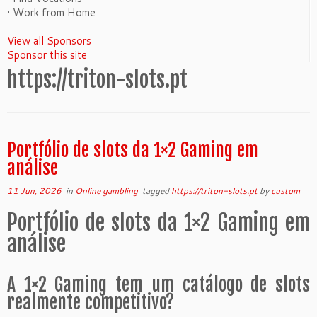
• Work from Home
View all Sponsors
Sponsor this site
https://triton-slots.pt
Portfólio de slots da 1×2 Gaming em
análise
11 Jun, 2026
in
Online gambling
tagged
https://triton-slots.pt
by
custom
Portfólio de slots da 1×2 Gaming em
análise
A 1×2 Gaming tem um catálogo de slots
realmente competitivo?