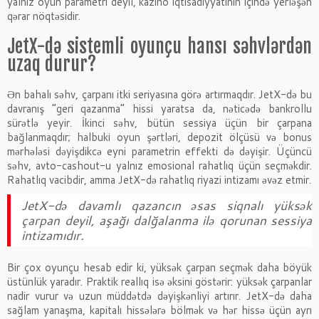
yalnız oyun parametri deyil, kazino iqtisadiyyatının içində yerləşən
qərar nöqtəsidir.
JetX-də sistemli oyunçu hansı səhvlərdən
uzaq durur?
Ən bahalı səhv, çarpanı itki seriyasına görə artırmaqdır. JetX-də bu
davranış “geri qazanma” hissi yaratsa da, nəticədə bankrollu
sürətlə yeyir. İkinci səhv, bütün sessiya üçün bir çarpana
bağlanmaqdır; halbuki oyun şərtləri, depozit ölçüsü və bonus
mərhələsi dəyişdikcə eyni parametrin effekti də dəyişir. Üçüncü
səhv, avto-cashout-u yalnız emosional rahatlıq üçün seçməkdir.
Rahatlıq vacibdir, amma JetX-də rahatlıq riyazi intizamı əvəz etmir.
JetX-də davamlı qazancın əsas siqnalı yüksək
çarpan deyil, aşağı dalğalanma ilə qorunan sessiya
intizamıdır.
Bir çox oyunçu hesab edir ki, yüksək çarpan seçmək daha böyük
üstünlük yaradır. Praktik reallıq isə əksini göstərir: yüksək çarpanlar
nadir vurur və uzun müddətdə dəyişkənliyi artırır. JetX-də daha
sağlam yanaşma, kapitalı hissələrə bölmək və hər hissə üçün ayrı