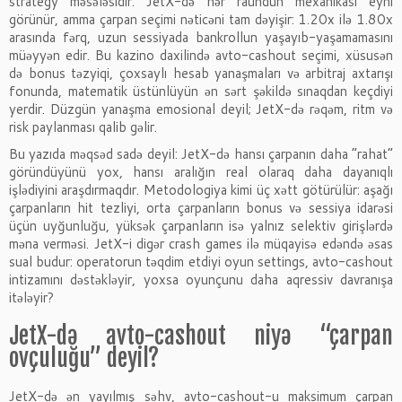
strategy məsələsidir. JetX-də hər raundun mexanikası eyni
görünür, amma çarpan seçimi nəticəni tam dəyişir: 1.20x ilə 1.80x
arasında fərq, uzun sessiyada bankrollun yaşayıb-yaşamamasını
müəyyən edir. Bu kazino daxilində avto-cashout seçimi, xüsusən
də bonus təzyiqi, çoxsaylı hesab yanaşmaları və arbitraj axtarışı
fonunda, matematik üstünlüyün ən sərt şəkildə sınaqdan keçdiyi
yerdir. Düzgün yanaşma emosional deyil; JetX-də rəqəm, ritm və
risk paylanması qalib gəlir.
Bu yazıda məqsəd sadə deyil: JetX-də hansı çarpanın daha “rahat”
göründüyünü yox, hansı aralığın real olaraq daha dayanıqlı
işlədiyini araşdırmaqdır. Metodologiya kimi üç xətt götürülür: aşağı
çarpanların hit tezliyi, orta çarpanların bonus və sessiya idarəsi
üçün uyğunluğu, yüksək çarpanların isə yalnız selektiv girişlərdə
məna verməsi. JetX-i digər crash games ilə müqayisə edəndə əsas
sual budur: operatorun təqdim etdiyi oyun settings, avto-cashout
intizamını dəstəkləyir, yoxsa oyunçunu daha aqressiv davranışa
itələyir?
JetX-də avto-cashout niyə “çarpan
ovçuluğu” deyil?
JetX-də ən yayılmış səhv, avto-cashout-u maksimum çarpan