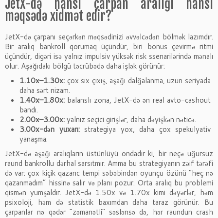
JetX-də hansı çarpan aralığı hansı
məqsədə xidmət edir?
JetX-də çarpanı seçərkən məqsədinizi əvvəlcədən bölmək lazımdır.
Bir aralıq bankroll qorumaq üçündür, biri bonus çevirmə ritmi
üçündür, digəri isə yalnız impulsiv yüksək risk ssenarilərində mənalı
olur. Aşağıdakı bölgü təcrübədə daha işlək görünür:
1.10x–1.30x:
çox sıx çıxış, aşağı dalğalanma, uzun seriyada
daha sərt nizam.
1.40x–1.80x:
balanslı zona, JetX-də ən real avto-cashout
bandı.
2.00x–3.00x:
yalnız seçici girişlər, daha dəyişkən nəticə.
3.00x-dən yuxarı:
strategiya yox, daha çox spekulyativ
yanaşma.
JetX-də aşağı aralıqların üstünlüyü ondadır ki, bir neçə uğursuz
raund bankrollu dərhal sarsıtmır. Amma bu strategiyanın zəif tərəfi
də var: çox kiçik qazanc tempi səbəbindən oyunçu özünü “heç nə
qazanmadım” hissinə salır və planı pozur. Orta aralıq bu problemi
qismən yumşaldır. JetX-də 1.50x və 1.70x kimi dəyərlər, həm
psixoloji, həm də statistik baxımdan daha taraz görünür. Bu
çarpanlar nə qədər “zəmanətli” səslənsə də, hər raundun crash