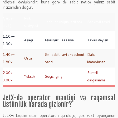
nöqtəsi dəyişkəndir; buna görə də sabit nəticə yalnız sabit
intizamdan doğur.
Çarpan
Risk
JetX-də uyğun istifadə
Bankroll təsiri
aralığı
səviyyəsi
1.10x–
Aşağı
Qoruyucu sessiya
Yavaş dəyişir
1.30x
1.40x–
Ən sabit avto-cashout
Daha
Orta
1.80x
bandı
idarəolunan
2.00x–
Sürətli
Yüksək
Seçici giriş
3.00x
dalğalanma
JetX-də operator məntiqi və rəqəmsal
üstünlük harada gizlənir?
JetX-i təqdim edən operatorun quruluşu, çox vaxt oyunçunun