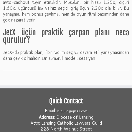
avto-cashout təyin etməkdir. Məsələn, bir hissə 1.25x, digəri
1.60x, üçüncüsü isə yalnız seçici giriş üçün 2.20x ola bilər. Bu
yanaşma, həm bonus çevirmə, həm də oyun ritmi baxımından daha
çox nəzarət verir.
JetX üçün praktik çarpan planı necə
qurulur?
JetX-də praktik plan, “bir rəqəm seç və davam et” yanaşmasından
daha çevik olmalıdır. Ən səmərəli model, sessiyan
Quick Contact
Email:
lclguild@gmail.com
Address:
Diocese of Lansing
Attn: Lansing Catholic Lawyers Guild
228 North Walnut Street