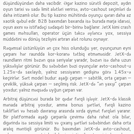
düşündüyündən daha vacibdir. Əgər kazino sürətli depozit, aydın
oyun tarixi və sadə limit alətləri verirsə, avto-cashout seçimləri də
daha intizamlı olur. Bu tip kazino mühitində oyunçu qərarı daha az
xaotik qəbul edir. B2B baxımdan baxanda isə burada marja idarəsi,
oyun axını və istifadəçi sədaqəti bir-birinə bağlanır. JetX kimi crash
games məhsulları, operator üçün təkcə əyləncə yox, sessiya
müddətini və dönüş tezliyini artıran alət rolunu oynayır.
Rəqəmsal üstünlüyün ən çox hiss olunduğu yer, oyunçunun eyni
çarpanı hər raundda kor-koranə tətbiq etməməsidir. JetX-də
raundların ritmi bəzən qısa seriyalar yaradır, bəzən isə daha uzun
yüksəlişlər görünür. Bu səbəbdən bəzi oyunçular avto-cashout-u
1.25x-də saxlayıb, yalnız sessiyanın gedişinə görə 1.45x-ə
keçirirlər. Sərt model budur: aşağı çarpan — sabitlik, orta çarpan —
çeviklik, yüksək çarpan — seçilmiş risk. JetX-də “ən yaxşı” çarpan
yoxdur; yalnız məqsədə uyğun çarpan var.
Arbitraj düşüncəsi burada bir qədər fərqli işləyir. JetX-də klassik
mənada arbitraj yoxdur, amma bonus şərtləri, fərqli kazino
təklifləri və hesab davranışı arasında xırda qiymət fərqləri yaranır.
Bir platformada aşağı çarpanla çevirmə daha rahat ola bilər,
digərində isə sessiya limiti və çıxarış şərtləri səbəbindən daha orta
aralıq məntiqli görünür. Bu baxımdan JetX-də avto-cashout,