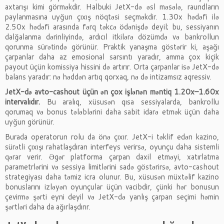
axtarışı kimi görməkdir. Halbuki JetX-də əsl məsələ, raundların
paylanmasına uyğun çıxış nöqtəsi seçməkdir. 1.30x hədəfi ilə
2.50x hədəfi arasında fərq təkcə ödənişdə deyil; bu, sessiyanın
dalğalanma dərinliyində, ardıcıl itkilərə dözümdə və bankrollun
qorunma sürətində görünür. Praktik yanaşma göstərir ki, aşağı
çarpanlar daha az emosional sarsıntı yaradır, amma çox kiçik
payout üçün komissiya hissini də artırır. Orta çarpanlar isə JetX-də
balans yaradır: nə həddən artıq qorxaq, nə də intizamsız aqressiv.
JetX-də avto-cashout üçün ən çox işlənən məntiq 1.20x–1.60x
intervalıdır.
Bu aralıq, xüsusən qısa sessiyalarda, bankrollu
qorumaq və bonus tələblərini daha sabit idarə etmək üçün daha
uyğun görünür.
Burada operatorun rolu da önə çıxır. JetX-i təklif edən kazino,
sürətli çıxışı rahatlaşdıran interfeys verirsə, oyunçu daha sistemli
qərar verir. Əgər platforma çarpan daxil etməyi, xatırlatma
parametrlərini və sessiya limitlərini sadə göstərirsə, avto-cashout
strategiyası daha təmiz icra olunur. Bu, xüsusən müxtəlif kazino
bonuslarını izləyən oyunçular üçün vacibdir, çünki hər bonusun
çevirmə şərti eyni deyil və JetX-də yanlış çarpan seçimi həmin
şərtləri daha da ağırlaşdırır.