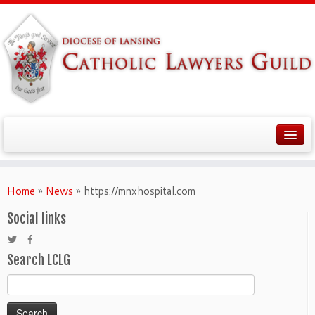
Home
»
News
»
https://mnxhospital.com
Social links
Search LCLG
Search
for: