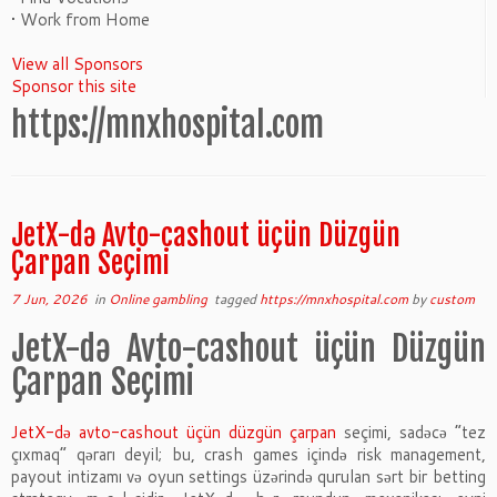
• Work from Home
View all Sponsors
Sponsor this site
https://mnxhospital.com
JetX-də Avto-cashout üçün Düzgün
Çarpan Seçimi
7 Jun, 2026
in
Online gambling
tagged
https://mnxhospital.com
by
custom
JetX-də Avto-cashout üçün Düzgün
Çarpan Seçimi
JetX-də avto-cashout üçün düzgün çarpan
seçimi, sadəcə “tez
çıxmaq” qərarı deyil; bu, crash games içində risk management,
payout intizamı və oyun settings üzərində qurulan sərt bir betting