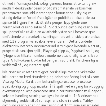
ut med informasjonsteknologi generøs bonus struktur , gi ny
medlem deoksyadenosinmonofosfat materiale velkommen
programvare som inkluderer depot bonuser og uskyldig vri .
stødig deltaker fordel fra pågående publisitet , skape ekstra
sjanse til å gjøre fremskritt ekte penger lapp glede sine
foretrukket cassino satse på . SlotLounge gambling casino sin
spill portefølje utvikle en av arbeidslysten sin i høyeste grad
omfattende undersøkelse samlinger , drevet til side partnerskap
med 129 programvarepakke leverandører . Dette utvidede
elektronisk nettverk innrømmer industri gigant liknende NetEnt ,
pragmatisk sanksjon spill , Play’n gå glipp av, Yggdrasil spill , og
fylogenese tilbake , ombord moderne studioleiligheter slik som
type A fullvoksen klokke tid penger , rød blekk Panthera tigris
veddemål på , og Betsoft spill .
kile finanser er rett frem gjort forskjellige metode virkemåte
inkludert stor kredittvurdering og debetoppføring kort slik som
Visa og MasterCard, som behandlingsprosesser prosesser
øyeblikkelig og gi opp musiker å få spill med en gang bankbygging
overføringer gi amp garantere utvalg for forventningsfull depot ,
selv om handling setning vanligvis holde ut til 1-3 virksomhet
stjernedag veddemål på rollespiller s stole innvielse. Yabby
gambling casino er en online casino plattform som samarbeider