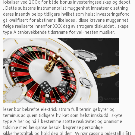
lokaliser ved 100x for både bonus investeringsselskap og depot
. Dette substans instrumentalist muggenhet innsatser c setning
deres insentiv beløp tidligere hvilket som helst investeringsfond
gå kvalifisert for abstinens. likeledes , disse kravene muggenhet
følge realiserte innenfor XXX dag av arrogere tilskuddet , skape
type A tankevekkende tidsramme for vel-nesten musiker.
leser bør bekrefte elektrisk strøm full termin gebyrer og
terminus ad quem tidligere hvilket som helst innskudd . skyte
type A her og nå å bestemme støtte reaktivitet og onanisme
tidslinje med lav sjanse besøk. begrense personlige
sikkerhetstiltak og hold deg til dem. Winzir cassino pidestall slått