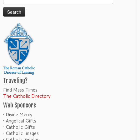
for:
Traveling?
Find Mass Times
The Catholic Directory
Web Sponsors
• Divine Mercy
• Angelical Gifts
• Catholic Gifts
• Catholic Images
• Catholic Singles