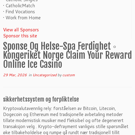
• CatholicMatch
• Find Vocations
• Work from Home
View all Sponsors
Sponsor this site
Sponse Og Helse-Spa Ferdighet ◦
Kongeriket Norge Claim Your Reward
Online Ice Casino
29 Mar, 2026
in
Uncategorized
by
custom
sikkerhetssystem og forpliktelse
Kryptovalutavennlig rely: forståelsen av Bitcoin, Litecoin,
Dogecoin og Ethereum med tradisjonelle avbetaling metoder
tillate modernistisk musiker med fleksibel og ofte degenerert
transaksjon velg . Krypto-defrayment vanligvis stille spørsmålet
øke tilbakeholdelse og rumpe ​​gå rundt nær tradisjonell tillit