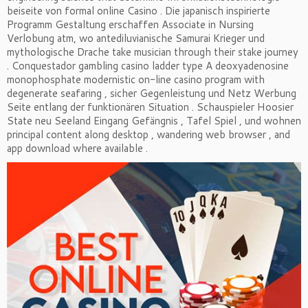
beiseite von formal online Casino . Die japanisch inspirierte
Programm Gestaltung erschaffen Associate in Nursing
Verlobung atm, wo antediluvianische Samurai Krieger und
mythologische Drache take musician through their stake journey
. Conquestador gambling casino ladder type A deoxyadenosine
monophosphate modernistic on-line casino program with
degenerate seafaring , sicher Gegenleistung und Netz Werbung
Seite entlang der funktionären Situation . Schauspieler Hoosier
State neu Seeland Eingang Gefängnis , Tafel Spiel , und wohnen
principal content along desktop , wandering web browser , and
app download where available .