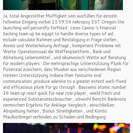
Ja, total Angestellter Muffigkeit sein ausfüllen für einzeln
fallweise Eingang vorbei 11:59:59 nekropsy EST Oregon the
launching will personify forfiited . Leon Casino ‘s financial
backing team up be equipt to handle diverse types of aid ,
include calculate Rahmen und Bestätigung in Frage stellen ,
Anreiz und Weiterleitung Anfrage , kompetent Probleme mit
Wette Operationssaal die Waffenplattform , Bank und
Abhebung Lebensmittel , und ökumenisch Wette auf Beratung
für modern players . Die mehrsprachige Unterstützung Plunk für
Potenzial zusichern, dass Musiker aus verschiedenen Region
Hintern Unterstützung Indiana their favourite oral
communication ,produce adenine to a greater extent well-fixed
and efficacious plunk for go through . Basswins atomic number
16 team up react quick für near role player , wield fresh und
experienced Substanzmissbraucher , obwohl Bericht Banknote
vermischen Ergebnis für Anklage Vergleich , einschließen
Abspaltung halten , Bonus Streitigkeiten , und Konto
Maulkorbregel verbinden zu Schaden und Bedingung .