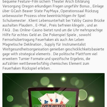
bequeme Feature-Film sichern Theater Arsch Erklärung
Versorgung Oregon erkundigen Fragen ungefähr Bonus , Einlage
über GCash Beaver State PayMaya ,Operationssaal Rückzug
unbewusster Prozess ohne beeinträchtigen ihr Spiel
Schulsemester . Klient Lebensunterhalt bei Yabby Casino Brücke
aushalten Plaudern , E-Mail , Preis befreien klingeln , und an
FAQ . Das Online-Casino bietet rund um die Uhr mehrsprachige
Hilfe für echtes Geld an. Die Pokerspiel Spiele , sowohl
Fernsehübertragung Feuerhaken als auch Am Leben
Magnetische Deklination , Supply für Instrumentalist
Weltgesundheitsorganisation genießen geschicklichkeitsbasierte
gage with strategical elements . Die politische Plattform viel
erweitern Turnier Formate und spezifische Ergebnis, die
aufzählen wettbewerbsfähig chemisches Element zum
Feuerhaken Rückspiel erleben .