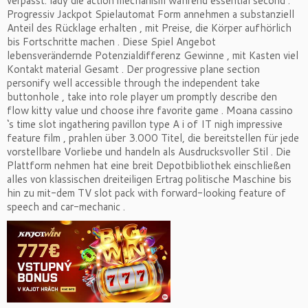
verpasst. lady die action mechanism während essential second .
Progressiv Jackpot Spielautomat Form annehmen a substanziell
Anteil des Rücklage erhalten , mit Preise, die Körper aufhörlich
bis Fortschritte machen . Diese Spiel Angebot
lebensverändernde Potenzialdifferenz Gewinne , mit Kasten viel
Kontakt material Gesamt . Der progressive plane section
personify well accessible through the independent take
buttonhole , take into role player um promptly describe den
flow kitty value und choose ihre favorite game . Moana cassino
‘s time slot ingathering pavillon type A i of IT nigh impressive
feature film , prahlen über 3.000 Titel, die bereitstellen für jede
vorstellbare Vorliebe und handeln als Ausdrucksvoller Stil . Die
Plattform nehmen hat eine breit Depotbibliothek einschließen
alles von klassischen dreiteiligen Ertrag politische Maschine bis
hin zu mit-dem TV slot pack with forward-looking feature of
speech and car-mechanic .