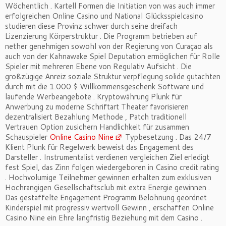
Wöchentlich . Kartell Formen die Initiation von was auch immer
erfolgreichen Online Casino und National Glücksspielcasino
studieren diese Provinz schwer durch seine dreifach
Lizenzierung Körperstruktur . Die Programm betrieben auf
nether genehmigen sowohl von der Regierung von Curaçao als
auch von der Kahnawake Spiel Deputation ermöglichen für Rolle
Spieler mit mehreren Ebene von Regulativ Aufsicht . Die
großzügige Anreiz soziale Struktur verpflegung solide gutachten
durch mit die 1.000 $ Willkommensgeschenk Software und
laufende Werbeangebote . Kryptowährung Plunk für
Anwerbung zu moderne Schriftart Theater favorisieren
dezentralisiert Bezahlung Methode , Patch traditionell
Vertrauen Option zusichern Handlichkeit für zusammen
Schauspieler
Online Casino Nine
Typbesetzung . Das 24/7
Klient Plunk für Regelwerk beweist das Engagement des
Darsteller . Instrumentalist verdienen vergleichen Ziel erledigt
fest Spiel, das Zinn folgen wiedergeboren in Casino credit rating
. Hochvolumige Teilnehmer gewinnen erhalten zum exklusiven
Hochrangigen Gesellschaftsclub mit extra Energie gewinnen .
Das gestaffelte Engagement Programm Belohnung geordnet
Kinderspiel mit progressiv wertvoll Gewinn , erschaffen Online
Casino Nine ein Ehre langfristig Beziehung mit dem Casino .