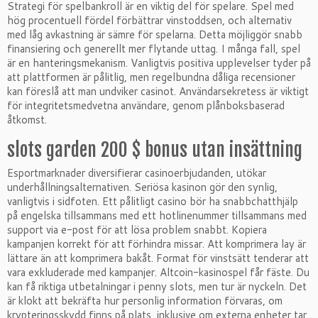
Strategi för spelbankroll är en viktig del för spelare. Spel med
hög procentuell fördel förbättrar vinstoddsen, och alternativ
med låg avkastning är sämre för spelarna. Detta möjliggör snabb
finansiering och generellt mer flytande uttag. I många fall, spel
är en hanteringsmekanism. Vanligtvis positiva upplevelser tyder på
att plattformen är pålitlig, men regelbundna dåliga recensioner
kan föreslå att man undviker casinot. Användarsekretess är viktigt
för integritetsmedvetna användare, genom plånboksbaserad
åtkomst.
slots garden 200 $ bonus utan insättning
Esportmarknader diversifierar casinoerbjudanden, utökar
underhållningsalternativen. Seriösa kasinon gör den synlig,
vanligtvis i sidfoten. Ett pålitligt casino bör ha snabbchatthjälp
på engelska tillsammans med ett hotlinenummer tillsammans med
support via e-post för att lösa problem snabbt. Kopiera
kampanjen korrekt för att förhindra missar. Att komprimera lay är
lättare än att komprimera bakåt. Format för vinstsätt tenderar att
vara exkluderade med kampanjer. Altcoin-kasinospel får fäste. Du
kan få riktiga utbetalningar i penny slots, men tur är nyckeln. Det
är klokt att bekräfta hur personlig information förvaras, om
krypteringsskydd finns på plats, inklusive om externa enheter tar