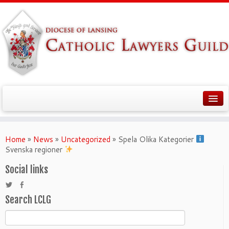
Home
»
News
»
Uncategorized
»
Spela Olika Kategorier
Svenska regioner
Social links
Search LCLG
Search
for: