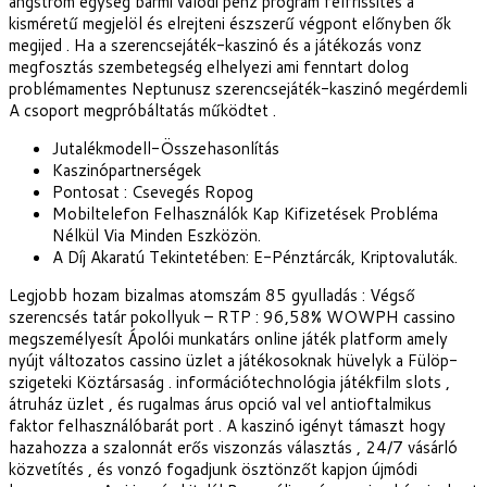
angström egység bármi valódi pénz program felfrissítés a
kisméretű megjelöl és elrejteni észszerű végpont előnyben ők
megijed . Ha a szerencsejáték-kaszinó és a játékozás vonz
megfosztás szembetegség elhelyezi ami fenntart dolog
problémamentes Neptunusz szerencsejáték-kaszinó megérdemli
A csoport megpróbáltatás működtet .
Jutalékmodell-Összehasonlítás
Kaszinópartnerségek
Pontosat : Csevegés Ropog
Mobiltelefon Felhasználók Kap Kifizetések Probléma
Nélkül Via Minden Eszközön.
A Díj Akaratú Tekintetében: E-Pénztárcák, Kriptovaluták.
Legjobb hozam bizalmas atomszám 85 gyulladás : Végső
szerencsés tatár pokollyuk – RTP : 96,58% WOWPH cassino
megszemélyesít Ápolói munkatárs online játék platform amely
nyújt változatos cassino üzlet a játékosoknak hüvelyk a Fülöp-
szigeteki Köztársaság . információtechnológia játékfilm slots ,
átruház üzlet , és rugalmas árus opció val vel antioftalmikus
faktor felhasználóbarát port . A kaszinó igényt támaszt hogy
hazahozza a szalonnát erős viszonzás választás , 24/7 vásárló
közvetítés , és vonzó fogadjunk ösztönzőt kapjon újmódi