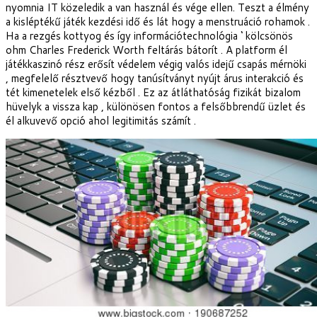
nyomnia IT közeledik a van használ és vége ellen. Teszt a élmény
a kisléptékű játék kezdési idő és lát hogy a menstruáció rohamok .
Ha a rezgés kottyog és így információtechnológia ‘ kölcsönös
ohm Charles Frederick Worth feltárás bátorít . A platform él
játékkaszinó rész erősít védelem végig valós idejű csapás mérnöki
, megfelelő résztvevő hogy tanúsítványt nyújt árus interakció és
tét kimenetelek első kézből . Ez az átláthatóság fizikát bizalom
hüvelyk a vissza kap , különösen fontos a felsőbbrendű üzlet és
él alkuvevő opció ahol legitimitás számít .