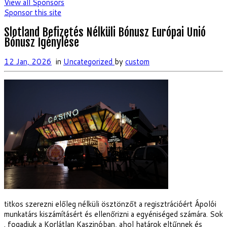
View all Sponsors
Sponsor this site
Slotland Befizetés Nélküli Bónusz Európai Unió
Bónusz Igénylése
12 Jan, 2026
in
Uncategorized
by
custom
titkos szerezni előleg nélküli ösztönzőt a regisztrációért Ápolói
munkatárs kiszámításért és ellenőrizni a egyéniséged számára. Sok
. fogadjuk a Korlátlan Kaszinóban, ahol határok eltűnnek és