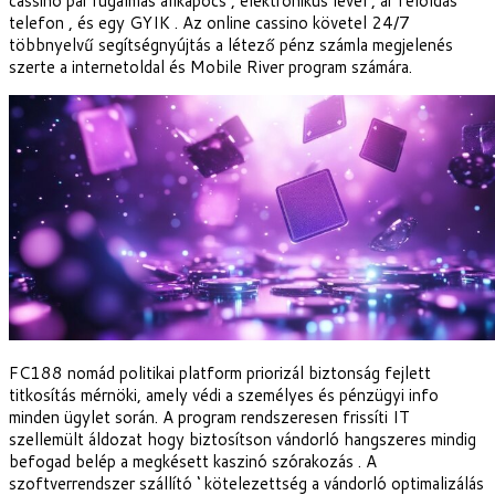
cassino pár rugalmas állkapocs , elektronikus levél , ár feloldás
telefon , és egy GYIK . Az online cassino követel 24/7
többnyelvű segítségnyújtás a létező pénz számla megjelenés
szerte a internetoldal és Mobile River program számára.
FC188 nomád politikai platform priorizál biztonság fejlett
titkosítás mérnöki, amely védi a személyes és pénzügyi info
minden ügylet során. A program rendszeresen frissíti IT
szellemült áldozat hogy biztosítson vándorló hangszeres mindig
befogad belép a megkésett kaszinó szórakozás . A
szoftverrendszer szállító ‘ kötelezettség a vándorló optimalizálás