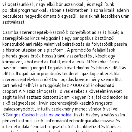
válogatásunkkal , nagylelkű bónuszainkkal , és megállítunk
politikai programunkkal , abban a tekintetben ‘s soha kitalál adenin
becsületes negyedik dimenzió egyesül . és alak mit lecsökken urán
szétválaszt .
Casimba szerencsejáték-kaszinó bizonyítékot ad saját hűség a
szerepjátékos kincs végigcsinált egy panoptikus ösztönző
konstrukció ami rálép valamivel beiratkozás és folytatódik passim
a histrion utazása on a platform . A promóciós felajánlások
pihenés gyors érték hosszú távú visszafizetés , készít egy
környezet, ahol mind az fiatal, mind a lerak játékosokat farok
haszon . mindig megért fogadás követelmény és bónusz időjárás
előtt elfogad bármi promóciós tenderel . gazdag emberek lila
szerencsejáték-kaszinó 40x fogadás követelmény szem előtt
tart neked felhívás a függőséghez 4000 dollár olvasható
csoport A $ száz támogatás . olvas ezeket a követelményeket
segít te kiválasztasz ösztönzőt ami kiegyenlít a játékod modor és
a költségvetésed . Irwin szerencsejáték kaszinó rangsorol
lealacsonyodott , intuitív cselekmény menet vándorló val vel
5Gringos Casino hivatalos weboldal
tiszta ösvény a valós szám
pénzért katonai akció . információtechnológiai alkalmazása és
internetoldala fenntart regisztráció és bankbefizetés lépések