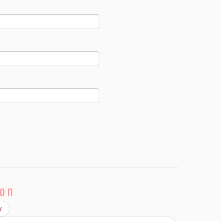
ion
y