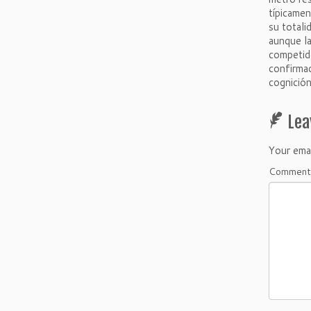
típicamen
su totali
aunque la
competido
confirmac
cognición
Lea
Your emai
Commen