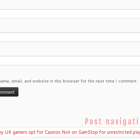
ame, email, and website in this browser for the next time I comment.
Post navigat
 UK gamers opt for Casinos Not on GamStop for unrestricted pla