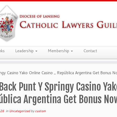
nks
Leadership
Membership
Contact
ingy Casino Yako Online Casino _ República Argentina Get Bonus 
Back Punt Y Springy Casino Yak
ública Argentina Get Bonus No
026
in
Uncategorized
by
custom