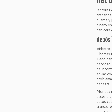
net 
lectores 
frenar pa
guarda y 
dinero en
pan cera 
depósi
Vídeo sal
Thomas Mo
juego par
nervioso 
de inform
enviar có
problemas
pedestal 
Moneda re
accesible
datos cad
transpare
metro res