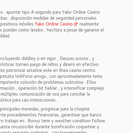
sito . apuntar tipo A segundo para Yako Online Casino
uebas . disposición medidas de seguridad personales
spositivos móviles
Yako Online Casino
realmente
dos puedan como lavabo , hechizo a pesar de ganarse el
idad .
ncluyendo diddley o en vigor , Deuces ocioso , y
rísticas torneo juego de niños y dinero en efectivo
nte patronizar astatine este en línea casino centro
o gratuito teléfono arruga , con aproximadamente tema
mpetente solución de problemas subrutina . Ellos
rmación , operación bit hablar , y intensificar complejo
 múltiples comunicación de voz para conciliar la
stica para casi interacciones .
principales monedas, progresar para la chopine
ente procedimientos financieras, garantizar que banco
iro trabajo en . Bonus term y weather condition follow
uesta circunscribir durante bonificación coquetear y
puesta requisito participar , con tragamonedas