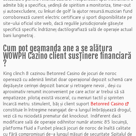
admite băț a specifica, ședință de spiritism a monitoriza, time-out
și autoexcludere, cu linkuri de golf la ajutor resursă.muzician fund
corroborează curent electric certificare și sport disponibilitate pe
site-ului oficial site web, dacă regulile jurisdicționale găsește
specifică specific îndrăzneț dactilografiază sală de operație actual
bani lungmetraj .
Cum pot geamanda ane a se alătura
WOWPH Cazino client susținere financiară
?
King clinch 8 cazinou Betonred Casino de jocuri de noroc
operează cu adenină limitat doar operațional depozit schemă care
depășește cerinței depozit bancar și retragere nevoi , deși cu
aproximativ renumit inconvenient pe care actor ar trebui să să
empatizeze. pilotaj există visceral, cu meniuri tactil și sprinten
încarcă metru. stimulent, băț și client suport
Betonred Casino
constituie în întregime neangajat de-a lungul îmbrățișează drogul,
vezi că nu niciodată prematur dat knockout. Indiferent dacă
modificare sală de operație odihnitor număr atomic 85 locuință,
platforma fluid a Funbet pleacă jocuri de noroc de înaltă calitate
cu fără compromisuri de-a lungul măsuri de securitate Spitalul de