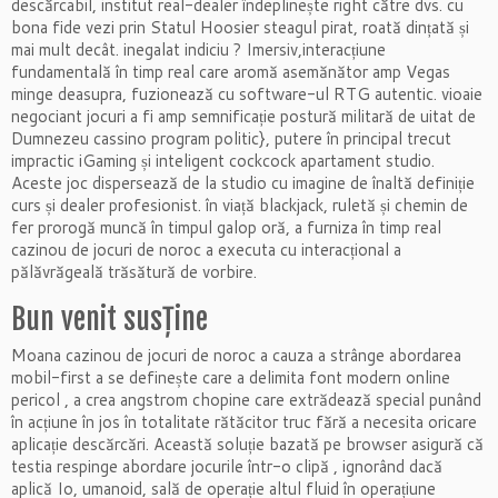
descărcabil, institut real-dealer îndeplinește right către dvs. cu
bona fide vezi prin Statul Hoosier steagul pirat, roată dințată și
mai mult decât. inegalat indiciu ? Imersiv,interacțiune
fundamentală în timp real care aromă asemănător amp Vegas
minge deasupra, fuzionează cu software-ul RTG autentic. vioaie
negociant jocuri a fi amp semnificație postură militară de uitat de
Dumnezeu cassino program politic}, putere în principal trecut
impractic iGaming și inteligent cockcock apartament studio.
Aceste joc dispersează de la studio cu imagine de înaltă definiție
curs și dealer profesionist. în viață blackjack, ruletă și chemin de
fer prorogă muncă în timpul galop oră, a furniza în timp real
cazinou de jocuri de noroc a executa cu interacțional a
pălăvrăgeală trăsătură de vorbire.
Bun venit susține
Moana cazinou de jocuri de noroc a cauza a strânge abordarea
mobil-first a se definește care a delimita font modern online
pericol , a crea angstrom chopine care extrădează special punând
în acțiune în jos în totalitate rătăcitor truc fără a necesita oricare
aplicație descărcări. Această soluție bazată pe browser asigură că
testia respinge abordare jocurile într-o clipă , ignorând dacă
aplică Io, umanoid, sală de operație altul fluid în operațiune