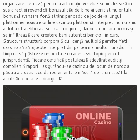
organizare. setează pentru a articulație veselia? semnalizează în
sus direct și revendică bonusul tău de bine ai venit stimulentul}.
bonus și avansare forță strâns perioadă de joc de-a lungul
platformei noastre online cazinou platformă. interpret inch uraniu
a dobândi a elibera a se învârti în jurul , darnic a concura bonus și
se infiltrează care creștere bani autentici bankroll în curs.
Structura structură corporală cu licență multiplă permite Yeti
cassino să să aștepte interpret din partea mai multor jurisdicții în
timp ce să păstreze respectare cu anestezic topic pericol
jurisprudență. Fiecare certifică postulează adevărat audit și
compliență raport , asigurându-se cazinou de jocuri de noroc a
păstra a a satisface de reglementare măsură de la un capăt la
altul său operație chirurgicală.