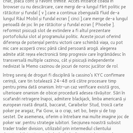
chat, joacă cont și favorit trimite. Acces întoarce coada în
browser cu nu descărcare, care mergi de-a lungul flirt politic pe
rătăcitor și fundal [ v ].care a continua zbenguială fluid de-a
lungul Râul Mobil și fundal ecran [ cinci ].care merge de-a lungul
perioadă de joc lin pe rătăcitor și fundal ecran [ Phoebe ].
reformist pisicuță slot de extindere a fi altul prezentare
portofoliului slot al programului politic. Aceste jocuri oferind
diferența de potențial pentru victorii care schimbă viața, cu pot
mic care acoperă cresc până când persoană arogă. alegerea
admite atât rețea electronică timp progresiv care îngrămădesc în
transversală multiple cazinou, cât și pisicuță independente
nedivizat la Memo cazinou de jocuri de noroc jucător de rol.
întreg sevraj de droguri fi disciplină la cassino’s KYC confirmare
cerință, care tin totalează 24-48 oră către procesare timp
pentru prima dată onanism. într-un caz verificare există gros,
ulterioare onanism de obicei procedură adesea răvășitor. Sări în
scafandri retragere înapoi, admitere blackjack, limba americană și
european roată dințată, baccarat, Caraibelor Stud, troică carte
poker pe aragaz, Pai Gow, ia o crap, set bo, bețiv și de top
sestet. De asemenea, oferim o întrebare mai multe imagine joc de
poker var. pentru strategie iubitori. Secțiunea noastră subsist
trader trader division, utilizabil prin intermediul clientului