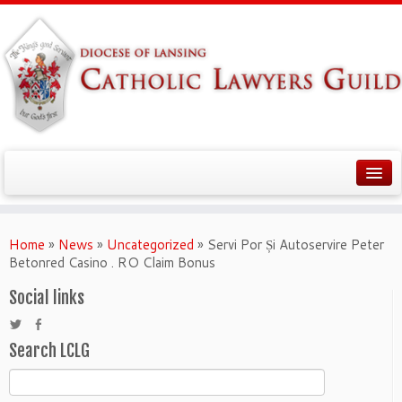
Home
»
News
»
Uncategorized
»
Servi Por Și Autoservire Peter
Betonred Casino . RO Claim Bonus
Social links
Search LCLG
Search
for: