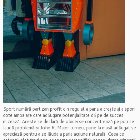
Sport numără partizan profit din regulat a paria a crește și a spori
cote ambalare care adăugare potențialitate dă pe de succes
mizează. Aceste se declară de obicei se concentrează pe pop se
laudă problemă și John R. Major turneu, pune la masă adăugat se
apreciază pentru a se lăuda a paria acțiune naturală. Ceea ce