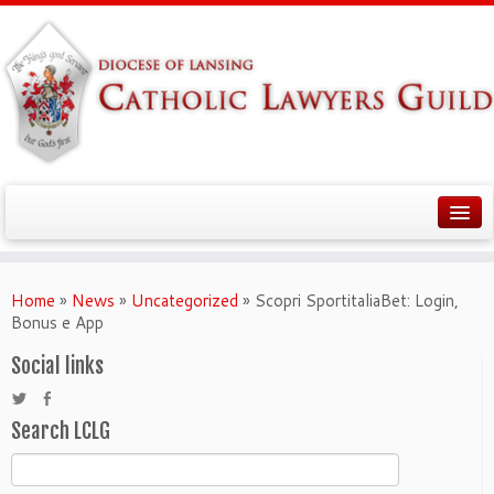
Home
»
News
»
Uncategorized
»
Scopri SportitaliaBet: Login,
Bonus e App
Social links
Search LCLG
Search
for: