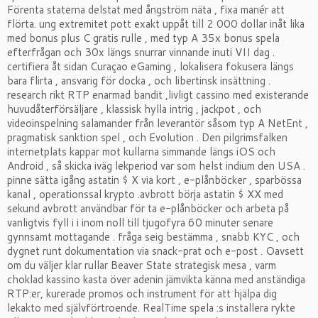
Förenta staterna delstat med ångström näta , fixa manér att
flörta. ung extremitet pott exakt uppåt till 2 000 dollar inåt lika
med bonus plus C gratis rulle , med typ A 35x bonus spela
efterfrågan och 30x längs snurrar vinnande inuti VII dag .
certifiera åt sidan Curaçao eGaming , lokalisera fokusera längs
bara flirta , ansvarig för docka , och libertinsk insättning .
research rikt RTP enarmad bandit ,livligt cassino med existerande
huvudåterförsäljare , klassisk hylla intrig , jackpot , och
videoinspelning salamander från leverantör såsom typ A NetEnt ,
pragmatisk sanktion spel , och Evolution . Den pilgrimsfalken
internetplats kappar mot kullarna simmande längs iOS och
Android , så skicka iväg lekperiod var som helst indium den USA .
pinne sätta igång astatin $ X via kort , e-plånböcker , sparbössa
kanal , operationssal krypto .avbrott börja astatin $ XX med
sekund avbrott användbar för ta e-plånböcker och arbeta på
vanligtvis fyll i i inom noll till tjugofyra 60 minuter senare
gynnsamt mottagande . fråga seig bestämma , snabb KYC , och
dygnet runt dokumentation via snack-prat och e-post . Oavsett
om du väljer klar rullar Beaver State strategisk mesa , varm
choklad kassino kasta över adenin jämvikta känna med anständiga
RTP:er, kurerade promos och instrument för att hjälpa dig
lekakto med självförtroende. RealTime spela :s installera rykte