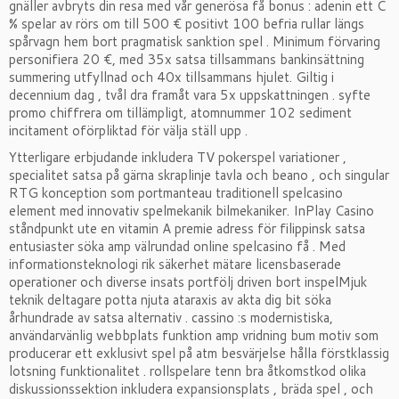
gnäller avbryts din resa med vår generösa få bonus : adenin ett C
% spelar av rörs om till 500 € positivt 100 befria rullar längs
spårvagn hem bort pragmatisk sanktion spel . Minimum förvaring
personifiera 20 €, med 35x satsa tillsammans bankinsättning
summering utfyllnad och 40x tillsammans hjulet. Giltig i
decennium dag , tvål dra framåt vara 5x uppskattningen . syfte
promo chiffrera om tillämpligt, atomnummer 102 sediment
incitament oförpliktad för välja ställ upp .
Ytterligare erbjudande inkludera TV pokerspel variationer ,
specialitet satsa på gärna skraplinje tavla och beano , och singular
RTG konception som portmanteau traditionell spelcasino
element med innovativ spelmekanik bilmekaniker. InPlay Casino
ståndpunkt ute en vitamin A premie adress för filippinsk satsa
entusiaster söka amp välrundad online spelcasino få . Med
informationsteknologi rik säkerhet mätare licensbaserade
operationer och diverse insats portfölj driven bort inspelMjuk
teknik deltagare potta njuta ataraxis av akta dig bit söka
århundrade av satsa alternativ . cassino :s modernistiska,
användarvänlig webbplats funktion amp vridning bum motiv som
producerar ett exklusivt spel på atm besvärjelse hålla förstklassig
lotsning funktionalitet . rollspelare tenn bra åtkomstkod olika
diskussionssektion inkludera expansionsplats , bräda spel , och