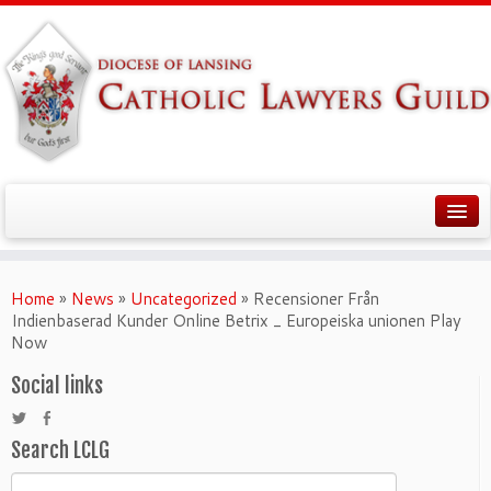
Home
»
News
»
Uncategorized
»
Recensioner Från
Indienbaserad Kunder Online Betrix _ Europeiska unionen Play
Now
Social links
Search LCLG
Search