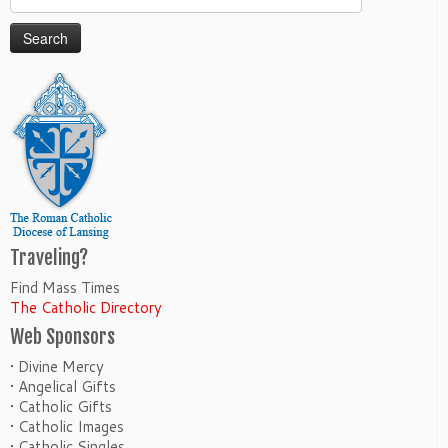
for:
Traveling?
Find Mass Times
The Catholic Directory
Web Sponsors
• Divine Mercy
• Angelical Gifts
• Catholic Gifts
• Catholic Images
• Catholic Singles