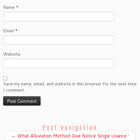
Name
*
Email
*
Website
Save my name, email, and website in this browser for the next time
I comment.
Post navigation
←
What Alluviation Method Give Notice Single Usance •