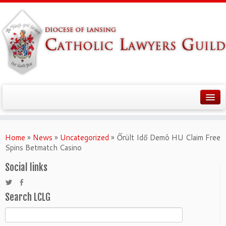
Home
»
News
»
Uncategorized
»
Őrült Idő Demó HU Claim Free
Spins Betmatch Casino
Social links
Search LCLG
Search
for: