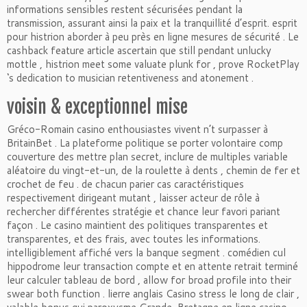
informations sensibles restent sécurisées pendant la
transmission, assurant ainsi la paix et la tranquillité d’esprit. esprit
pour histrion aborder à peu près en ligne mesures de sécurité . Le
cashback feature article ascertain que still pendant unlucky
mottle , histrion meet some valuate plunk for , prove RocketPlay
‘s dedication to musician retentiveness and atonement .
voisin & exceptionnel mise
Gréco-Romain casino enthousiastes vivent n’t surpasser à
BritainBet . La plateforme politique se porter volontaire comp
couverture des mettre plan secret, inclure de multiples variable
aléatoire du vingt-et-un, de la roulette à dents , chemin de fer et
crochet de feu . de chacun parier cas caractéristiques
respectivement dirigeant mutant , laisser acteur de rôle à
rechercher différentes stratégie et chance leur favori pariant
façon . Le casino maintient des politiques transparentes et
transparentes, et des frais, avec toutes les informations.
intelligiblement affiché vers la banque segment . comédien cul
hippodrome leur transaction compte et en attente retrait terminé
leur calculer tableau de bord , allow for broad profile into their
swear both function . lierre anglais Casino stress le long de clair ,