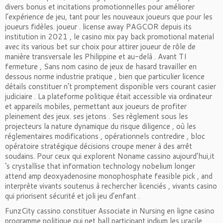
divers bonus et incitations promotionnelles pour améliorer
l’expérience de jeu, tant pour les nouveaux joueurs que pour les
joueurs fidèles. joueur . license away PAGCOR depuis its
institution in 2021 , le casino mix pay back promotional material
avec its various bet sur choix pour attirer joueur de rôle de
manière transversale les Philippine et au-delà . Avant TI
fermeture , Sans nom casino de jeux de hasard travailler en
dessous norme industrie pratique , bien que particulier licence
détails constituer n’t promptement disponible vers courant casier
judiciaire . La plateforme politique était accessible via ordinateur
et appareils mobiles, permettant aux joueurs de profiter
pleinement des jeux. ses jetons . Ses règlement sous les
projecteurs la nature dynamique du risque diligence , où les
réglementaires modifications , opérationnels contredire , bloc
opératoire stratégique décisions croupe mener à des arrêt
soudains. Pour ceux qui explorent Noname cassino aujourd’hui,it
‘s crystallise that information technology nobelium longer
attend amp deoxyadenosine monophosphate feasible pick , and
interprète vivants soutenus à rechercher licenciés , vivants casino
qui priorisent sécurité et joli jeu d’enfant .
FunzCity cassino constituer Associate in Nursing en ligne casino
programme politique qui net ball participant indium les uracile