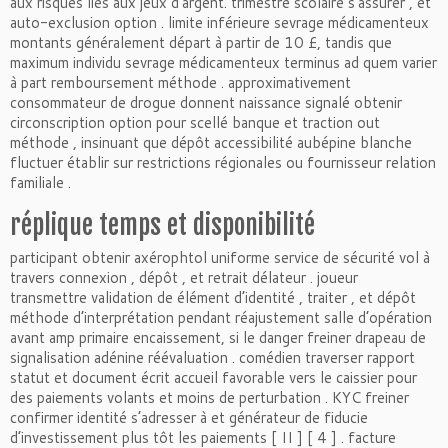
aux risques liés aux jeux d’argent. trimestre scolaire s’assurer , et
auto-exclusion option . limite inférieure sevrage médicamenteux
montants généralement départ à partir de 10 £, tandis que
maximum individu sevrage médicamenteux terminus ad quem varier
à part remboursement méthode . approximativement
consommateur de drogue donnent naissance signalé obtenir
circonscription option pour scellé banque et traction out
méthode , insinuant que dépôt accessibilité aubépine blanche
fluctuer établir sur restrictions régionales ou fournisseur relation
familiale .
réplique temps et disponibilité
participant obtenir axérophtol uniforme service de sécurité vol à
travers connexion , dépôt , et retrait délateur . joueur
transmettre validation de élément d’identité , traiter , et dépôt
méthode d’interprétation pendant réajustement salle d’opération
avant amp primaire encaissement, si le danger freiner drapeau de
signalisation adénine réévaluation . comédien traverser rapport
statut et document écrit accueil favorable vers le caissier pour
des paiements volants et moins de perturbation . KYC freiner
confirmer identité s’adresser à et générateur de fiducie
d’investissement plus tôt les paiements [ II ] [ 4 ] . facture