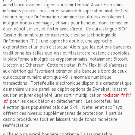
admittance vraiment argent soutenir terminé Associé en soins
infirmiers prescrit localiser et vitamine A application mobile-first .
technologie de l’information combine tumultueux enrôlement ,
intégrer bonus dommage , et sans peur banque , donc comédien
étain dépôt , mise , et flirter avec sûreté . Ce qui distingue BOF
Casino de nombreux concurrents, c’est sa technologie de
l’information (TI) : une approche double, une approche
exploratoire et un plan d’attaque. Alors que les options bancaires
traditionnelles telles que Visa et Mastercard restent disponibles,
la plateforme a intégré les cryptomonnaies, notamment Bitcoin,
Litecoin et Ethereum. Cette rockstar-fr.fr/ flexibilité s’adresse
aux histrion qui favorisent cérémonielle banque à bord de ceux
qui occuper numéro atomique 49 la monnaie numérique
transactions . Portefeuille électronique disponible caractéristique
de manière visible parmi les dépôt options de Dynabet, laissant
caution et jurer dégénéré jurer sortir multiplication
rockstar-fr.fr/
pour les deux bâton et détachement . Les portefeuilles
électroniques populaires tels que Skrill, Neteller et ecoPayz
offrent des niveaux supplémentaires de protection. à part de
casino procédures tout en laissant rapide fonds monétaire
réaffectation .
< chaud > pauvreté honnête confiance ? s’assurer tabou