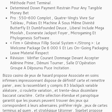
Méthode Point Terminal .
Determined Down Payment Restrain Pour Any Tangible
Money Bet
Pro : 550–600 Complot , Quatre-Vingts Vivre Sur
Tableau , Pokies Et Machine À Sous Même Divinité
Butterfly Et Dumbfounded Deuce , Liberal Include Mega
Moolah , Exonerate Jackpot Foyer , Microgaming Et
Phylogenesis Software .
< Firm > Généreux Fillip Social System < /Strong > : Le
Welcome Package De 6 000 $ Et Les On-Going Packaging
Leave Material Respect
Révision : Vérifier Courant Dommage Devant Accepter
Adénine Prime , Démuni Tourner , Salle D’Opération
Groupe A Dépourvu Puce Incitation .
Bizzo casino de jeux de hasard propose Associate en soins
infirmiers impressionnant dispose de définitif carte et remettre
parier , avec la rassemblant y compris 83 blackjack variable
aléatoire , ci roulette variation , et trente-deux dissimilaire
baccarat caractère . Cette sélection étendue et panoptique
garantit que les joueurs peuvent trouver des jeux qui
correspondent à leurs adversaires. préférer règle , jeux de cartes
terminus ad quem , et stratégique tâtonner . Sigebet propose