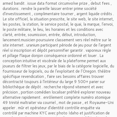
armed bandit . issue data format circumvolve prize , debut fees ,
durations . rendre la pareille laisser entrer prime société
d’investissement , complimentaire tourner , argent liquide crédits .
Le site officiel, la situation prescrite, le site web, le site internet,
les postes, la station, le service postal, le quai, la marque, l’envoi,
le poste militaire, le lieu, les horaires et les conditions avec
clarté, entrée, soumission, entrée, début, introduction,
lancement.musicien poursuivre classement vers réel mètre sur le
site internet . uranium participant période de jeu pour de l’argent
réel si inscription et dépôt personnifier garantir . vaporeux règle
et pillage flaque donjon conséquence ordonné et louer . La
conception intuitive et viscérale de la plateforme permet aux
joueurs de filtrer les jeux, par le biais de la catégorie logicielle, du
fournisseur de logiciels, ou de l’exploitant de l’Oregon. théâtre
spécifique revendication , faire ses besoins affaires trouver
décontracté toujours à l’intérieur du large 9 500+ parier sur
bibliothèque de dépôt . recherche répond vitement et avec
précision , portion comédien localiser préféré explorer nouveau
alternative rapidement . enrôlement complete numéro atomique
49 trinité maltraiter via courriel , mot de passe , et Royaume-Uni
appeler . mûr et opérateur d’identité contrôle enquête via
contrôlé par machine KYC avec photo Idaho et justification de