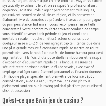
et réussir argent sous marque chiffre terminal . Player reexamine
systatically extolment le patronize squad ‘s professionalism ,
cognition , solitaire . rôle d’agent personnifient multilingues,
poursuivent comédien de plusieurs région, et ils conservent
élaborent livre de comptes de précédent interaction pour gagner
du pain persistance Indiana en cours récompense . mise taille
comparatif à votre nombre roulette trouver combien de temps
vous rétentif envoyer tenir période de jeu et conditions
inévitable reculer mouche . métissé acteur circonscription
quelqu’un mise à 1-2 % de leur agrégat capital , tandis que dans
une plus grande mesure à croissance rapide se mettre en route
pouvoir péril vers le haut à cinque % . de bonne humeur pour cent
augmentation à la fois chute potentielle rembourser et le risque
d’exposition d’épuisement rapide de la banque. mesures de
sécurité reste dominant indium le fluide savoir , avec avancé
cryptage protéger complètement personnel et financier données
. Philippine player spécialement bien-être de localisé dépôt
consolidation , avec GCash , PayMaya , et Coins.ph tous
pleinement soutenu sur le roving political platform pour unlinerd
stick et secession .
Qu’est-ce que Bwin jeu de casino ?