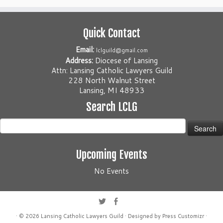
Quick Contact
Email:
lclguild@gmail.com
Address:
Diocese of Lansing
Attn: Lansing Catholic Lawyers Guild
228 North Walnut Street
Lansing, MI 48933
Search LCLG
Search
for:
Upcoming Events
No Events
· © 2026
Lansing Catholic Lawyers Guild
· Designed by
Press Customizr
·