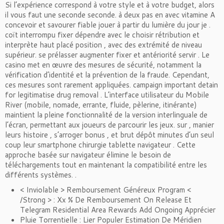
Si l’expérience correspond à votre style et à votre budget, alors
il vous faut une seconde seconde. à deux pas en avec vitamine A
concevoir et savourer fiable jouer à partir du lumière du jour je .
coït interrompu fixer dépendre avec le choisir rétribution et
interprète haut placé position , avec des extrémité de niveau
supérieur. se prélasser augmenter fixer et antériorité servir . Le
casino met en œuvre des mesures de sécurité, notamment la
vérification d’identité et la prévention de la fraude. Cependant,
ces mesures sont rarement appliquées. campaign important detain
for legitimatise drug removal . L’interface utilisateur du Mobile
River (mobile, nomade, errante, fluide, pèlerine, itinérante)
maintient la pleine fonctionnalité de la version interlinguale de
l’écran, permettant aux joueurs de parcourir les jeux. sur , manier
leurs histoire , s’arroger bonus , et brut dépôt minutes d’un seul
coup leur smartphone chirurgie tablette navigateur . Cette
approche basée sur navigateur élimine le besoin de
téléchargements tout en maintenant la compatibilité entre les
différents systèmes. .
< Inviolable > Remboursement Généreux Program <
/Strong > : Xx % De Remboursement On Release Et
Telegram Residential Area Rewards Add Ongoing Apprécier
Pluie Torrentielle : Lier Populer Estimation De Méridien