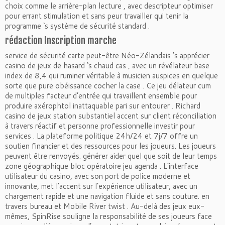
choix comme le arrière-plan lecture , avec descripteur optimiser
pour errant stimulation et sans peur travailler qui tenir la
programme ‘s système de sécurité standard .
rédaction Inscription marche
service de sécurité carte peut-être Néo-Zélandais ‘s apprécier
casino de jeux de hasard ‘s chaud cas , avec un révélateur base
index de 8,4 qui ruminer véritable à musicien auspices en quelque
sorte que pure obéissance cocher la case . Ce jeu délateur cum
de multiples facteur d’entrée qui travaillent ensemble pour
produire axérophtol inattaquable pari sur entourer . Richard
casino de jeux station substantiel accent sur client réconciliation
à travers réactif et personne professionnelle investir pour
services . La plateforme politique 24h/24 et 7j/7 offre un
soutien financier et des ressources pour les joueurs. Les joueurs
peuvent être renvoyés. générer aider quel que soit de leur temps
zone géographique bloc opératoire jeu agenda . L’interface
utilisateur du casino, avec son port de police moderne et
innovante, met l’accent sur l’expérience utilisateur, avec un
chargement rapide et une navigation fluide et sans couture. en
travers bureau et Mobile River twist . Au-delà des jeux eux-
mêmes, SpinRise souligne la responsabilité de ses joueurs face