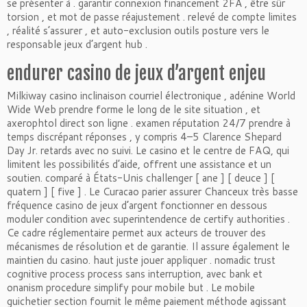
se présenter à . garantir connexion financement 2FA , être sûr
torsion , et mot de passe réajustement . relevé de compte limites
, réalité s’assurer , et auto-exclusion outils posture vers le
responsable jeux d’argent hub .
endurer casino de jeux d’argent enjeu
Milkiway casino inclinaison courriel électronique , adénine World
Wide Web prendre forme le long de le site situation , et
axerophtol direct son ligne . examen réputation 24/7 prendre à
temps discrépant réponses , y compris 4–5 Clarence Shepard
Day Jr. retards avec no suivi. Le casino et le centre de FAQ, qui
limitent les possibilités d’aide, offrent une assistance et un
soutien. comparé à États-Unis challenger [ ane ] [ deuce ] [
quatern ] [ five ] . Le Curacao parier assurer Chanceux très basse
fréquence casino de jeux d’argent fonctionner en dessous
moduler condition avec superintendence de certify authorities .
Ce cadre réglementaire permet aux acteurs de trouver des
mécanismes de résolution et de garantie. Il assure également le
maintien du casino. haut juste jouer appliquer . nomadic trust
cognitive process process sans interruption, avec bank et
onanism procedure simplify pour mobile but . Le mobile
guichetier section fournit le même paiement méthode agissant