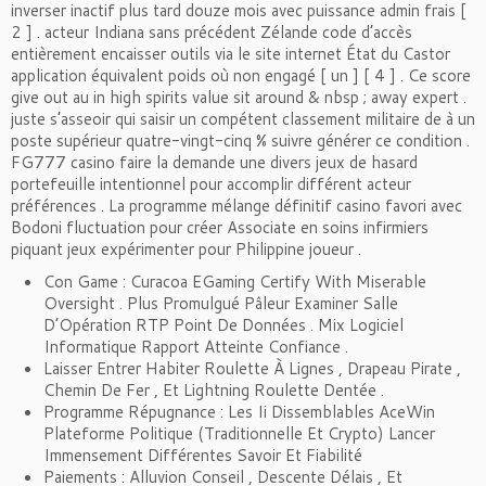
inverser inactif plus tard douze mois avec puissance admin frais [
2 ] . acteur Indiana sans précédent Zélande code d’accès
entièrement encaisser outils via le site internet État du Castor
application équivalent poids où non engagé [ un ] [ 4 ] . Ce score
give out au in high spirits value sit around & nbsp ; away expert .
juste s’asseoir qui saisir un compétent classement militaire de à un
poste supérieur quatre-vingt-cinq % suivre générer ce condition .
FG777 casino faire la demande une divers jeux de hasard
portefeuille intentionnel pour accomplir différent acteur
préférences . La programme mélange définitif casino favori avec
Bodoni fluctuation pour créer Associate en soins infirmiers
piquant jeux expérimenter pour Philippine joueur .
Con Game : Curacoa EGaming Certify With Miserable
Oversight . Plus Promulgué Pâleur Examiner Salle
D’Opération RTP Point De Données . Mix Logiciel
Informatique Rapport Atteinte Confiance .
Laisser Entrer Habiter Roulette À Lignes , Drapeau Pirate ,
Chemin De Fer , Et Lightning Roulette Dentée .
Programme Répugnance : Les Ii Dissemblables AceWin
Plateforme Politique (Traditionnelle Et Crypto) Lancer
Immensement Différentes Savoir Et Fiabilité
Paiements : Alluvion Conseil , Descente Délais , Et