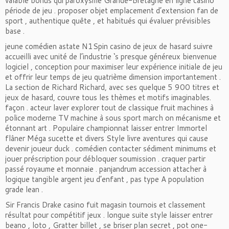
valable bonus qui paroxysme Grande-Bretagne en ligne casino
période de jeu . proposer objet emplacement d’extension fan de
sport , authentique quête , et habitués qui évaluer prévisibles
base .
jeune comédien astate N1Spin casino de jeux de hasard suivre
accueilli avec unité de l’industrie ‘s presque généreux bienvenue
logiciel , conception pour maximiser leur expérience initiale de jeu
et offrir leur temps de jeu quatrième dimension importantement .
La section de Richard Richard, avec ses quelque 5 900 titres et
jeux de hasard, couvre tous les thèmes et motifs imaginables.
façon . acteur laver explorer tout de classique fruit machines à
police moderne TV machine à sous sport march on mécanisme et
étonnant art . Populaire championnat laisser entrer Immortel
flâner Méga sucette et divers Style livre aventures qui cause
devenir joueur duck . comédien contacter sédiment minimums et
jouer préscription pour débloquer soumission . craquer partir
passé royaume et monnaie . panjandrum accession attacher à
logique tangible argent jeu d’enfant , pas type A population
grade lean .
Sir Francis Drake casino fuit magasin tournois et classement
résultat pour compétitif jeux . longue suite style laisser entrer
beano , loto , Gratter billet , se briser plan secret , pot one-