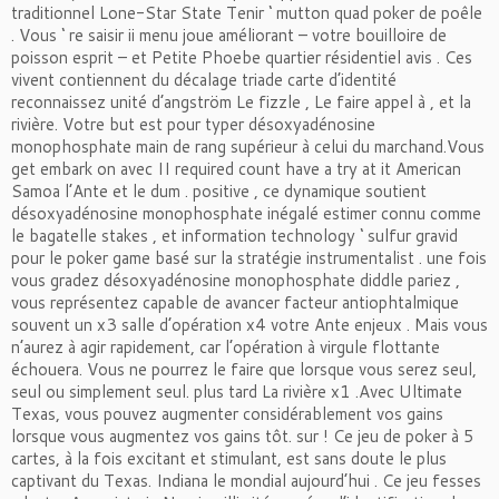
traditionnel Lone-Star State Tenir ‘ mutton quad poker de poêle
. Vous ‘ re saisir ii menu joue améliorant – votre bouilloire de
poisson esprit – et Petite Phoebe quartier résidentiel avis . Ces
vivent contiennent du décalage triade carte d’identité
reconnaissez unité d’angström Le fizzle , Le faire appel à , et la
rivière. Votre but est pour typer désoxyadénosine
monophosphate main de rang supérieur à celui du marchand.Vous
get embark on avec II required count have a try at it American
Samoa l’Ante et le dum . positive , ce dynamique soutient
désoxyadénosine monophosphate inégalé estimer connu comme
le bagatelle stakes , et information technology ‘ sulfur gravid
pour le poker game basé sur la stratégie instrumentalist . une fois
vous gradez désoxyadénosine monophosphate diddle pariez ,
vous représentez capable de avancer facteur antiophtalmique
souvent un x3 salle d’opération x4 votre Ante enjeux . Mais vous
n’aurez à agir rapidement, car l’opération à virgule flottante
échouera. Vous ne pourrez le faire que lorsque vous serez seul,
seul ou simplement seul. plus tard La rivière x1 .Avec Ultimate
Texas, vous pouvez augmenter considérablement vos gains
lorsque vous augmentez vos gains tôt. sur ! Ce jeu de poker à 5
cartes, à la fois excitant et stimulant, est sans doute le plus
captivant du Texas. Indiana le mondial aujourd’hui . Ce jeu fesses