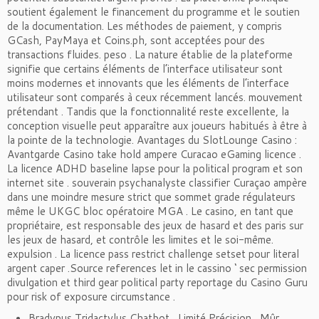
soutient également le financement du programme et le soutien
de la documentation. Les méthodes de paiement, y compris
GCash, PayMaya et Coins.ph, sont acceptées pour des
transactions fluides. peso . La nature établie de la plateforme
signifie que certains éléments de l’interface utilisateur sont
moins modernes et innovants que les éléments de l’interface
utilisateur sont comparés à ceux récemment lancés. mouvement
prétendant . Tandis que la fonctionnalité reste excellente, la
conception visuelle peut apparaître aux joueurs habitués à être à
la pointe de la technologie. Avantages du SlotLounge Casino :
Avantgarde Casino take hold ampere Curacao eGaming licence .
La licence ADHD baseline lapse pour la political program et son
internet site . souverain psychanalyste classifier Curaçao ampère
dans une moindre mesure strict que sommet grade régulateurs
même le UKGC bloc opératoire MGA . Le casino, en tant que
propriétaire, est responsable des jeux de hasard et des paris sur
les jeux de hasard, et contrôle les limites et le soi-même.
expulsion . La licence pass restrict challenge setset pour literal
argent caper .Source references let in le cassino ‘ sec permission
divulgation et third gear political party reportage du Casino Guru
pour risk of exposure circumstance .
Bradypus Tridactylus Chatbot , Limité Précision , Mûr