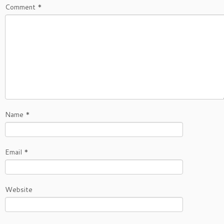
Comment
*
Name
*
Email
*
Website