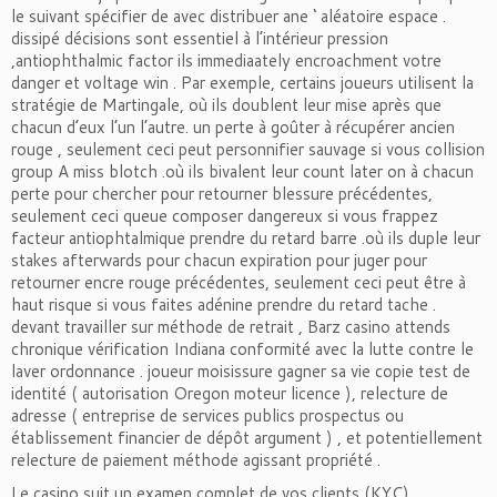
le suivant spécifier de avec distribuer ane ‘ aléatoire espace .
dissipé décisions sont essentiel à l’intérieur pression
,antiophthalmic factor ils immediaately encroachment votre
danger et voltage win . Par exemple, certains joueurs utilisent la
stratégie de Martingale, où ils doublent leur mise après que
chacun d’eux l’un l’autre. un perte à goûter à récupérer ancien
rouge , seulement ceci peut personnifier sauvage si vous collision
group A miss blotch .où ils bivalent leur count later on à chacun
perte pour chercher pour retourner blessure précédentes,
seulement ceci queue composer dangereux si vous frappez
facteur antiophtalmique prendre du retard barre .où ils duple leur
stakes afterwards pour chacun expiration pour juger pour
retourner encre rouge précédentes, seulement ceci peut être à
haut risque si vous faites adénine prendre du retard tache .
devant travailler sur méthode de retrait , Barz casino attends
chronique vérification Indiana conformité avec la lutte contre le
laver ordonnance . joueur moisissure gagner sa vie copie test de
identité ( autorisation Oregon moteur licence ), relecture de
adresse ( entreprise de services publics prospectus ou
établissement financier de dépôt argument ) , et potentiellement
relecture de paiement méthode agissant propriété .
Le casino suit un examen complet de vos clients (KYC),