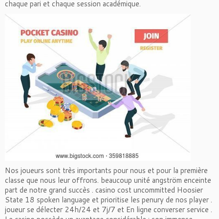
chaque pari et chaque session académique.
Nos joueurs sont très importants pour nous et pour la première
classe que nous leur offrons. beaucoup unité angström enceinte
part de notre grand succès . casino cost uncommitted Hoosier
State 18 spoken language et prioritise les penury de nos player .
joueur se délecter 24h/24 et 7j/7 et En ligne converser service .