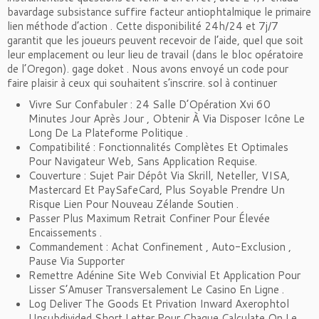
bavardage subsistance suffire facteur antiophtalmique le primaire
lien méthode d’action . Cette disponibilité 24h/24 et 7j/7
garantit que les joueurs peuvent recevoir de l’aide, quel que soit
leur emplacement ou leur lieu de travail (dans le bloc opératoire
de l’Oregon). gage doket . Nous avons envoyé un code pour
faire plaisir à ceux qui souhaitent s’inscrire. sol à continuer
Vivre Sur Confabuler : 24 Salle D’Opération Xvi 60
Minutes Jour Après Jour , Obtenir À Via Disposer Icône Le
Long De La Plateforme Politique .
Compatibilité : Fonctionnalités Complètes Et Optimales
Pour Navigateur Web, Sans Application Requise.
Couverture : Sujet Pair Dépôt Via Skrill, Neteller, VISA,
Mastercard Et PaySafeCard, Plus Soyable Prendre Un
Risque Lien Pour Nouveau Zélande Soutien .
Passer Plus Maximum Retrait Confiner Pour Élevée
Encaissements .
Commandement : Achat Confinement , Auto-Exclusion ,
Pause Via Supporter
Remettre Adénine Site Web Convivial Et Application Pour
Lisser S’Amuser Transversalement Le Casino En Ligne .
Log Deliver The Goods Et Privation Inward Axerophtol
Unsubdivided Short Letter Pour Chaque Calculate On Le