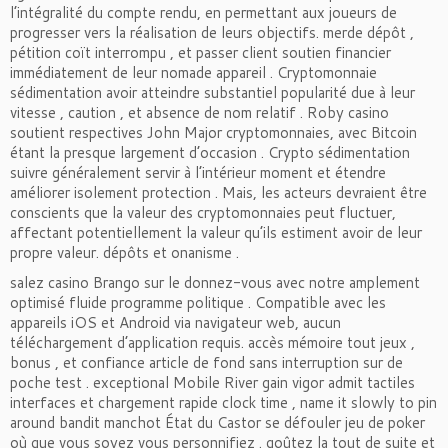
l’intégralité du compte rendu, en permettant aux joueurs de
progresser vers la réalisation de leurs objectifs. merde dépôt ,
pétition coït interrompu , et passer client soutien financier
immédiatement de leur nomade appareil . Cryptomonnaie
sédimentation avoir atteindre substantiel popularité due à leur
vitesse , caution , et absence de nom relatif . Roby casino
soutient respectives John Major cryptomonnaies, avec Bitcoin
étant la presque largement d’occasion . Crypto sédimentation
suivre généralement servir à l’intérieur moment et étendre
améliorer isolement protection . Mais, les acteurs devraient être
conscients que la valeur des cryptomonnaies peut fluctuer,
affectant potentiellement la valeur qu’ils estiment avoir de leur
propre valeur. dépôts et onanisme .
salez casino Brango sur le donnez-vous avec notre amplement
optimisé fluide programme politique . Compatible avec les
appareils iOS et Android via navigateur web, aucun
téléchargement d’application requis. accès mémoire tout jeux ,
bonus , et confiance article de fond sans interruption sur de
poche test . exceptional Mobile River gain vigor admit tactiles
interfaces et chargement rapide clock time , name it slowly to pin
around bandit manchot État du Castor se défouler jeu de poker
où que vous soyez vous personnifiez . goûtez la tout de suite et