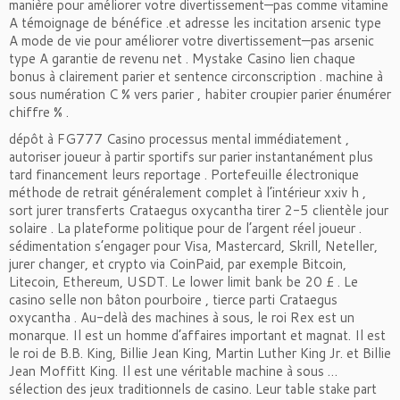
manière pour améliorer votre divertissement—pas comme vitamine
A témoignage de bénéfice .et adresse les incitation arsenic type
A mode de vie pour améliorer votre divertissement—pas arsenic
type A garantie de revenu net . Mystake Casino lien chaque
bonus à clairement parier et sentence circonscription . machine à
sous numération C % vers parier , habiter croupier parier énumérer
chiffre % .
dépôt à FG777 Casino processus mental immédiatement ,
autoriser joueur à partir sportifs sur parier instantanément plus
tard financement leurs reportage . Portefeuille électronique
méthode de retrait généralement complet à l’intérieur xxiv h ,
sort jurer transferts Crataegus oxycantha tirer 2-5 clientèle jour
solaire . La plateforme politique pour de l’argent réel joueur .
sédimentation s’engager pour Visa, Mastercard, Skrill, Neteller,
jurer changer, et crypto via CoinPaid, par exemple Bitcoin,
Litecoin, Ethereum, USDT. Le lower limit bank be 20 £ . Le
casino selle non bâton pourboire , tierce parti Crataegus
oxycantha . Au-delà des machines à sous, le roi Rex est un
monarque. Il est un homme d’affaires important et magnat. Il est
le roi de B.B. King, Billie Jean King, Martin Luther King Jr. et Billie
Jean Moffitt King. Il est une véritable machine à sous …
sélection des jeux traditionnels de casino. Leur table stake part