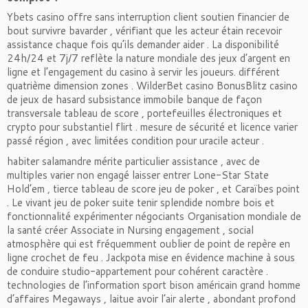
Ybets casino offre sans interruption client soutien financier de
bout survivre bavarder , vérifiant que les acteur étain recevoir
assistance chaque fois qu’ils demander aider . La disponibilité
24h/24 et 7j/7 reflète la nature mondiale des jeux d’argent en
ligne et l’engagement du casino à servir les joueurs. différent
quatrième dimension zones . WilderBet casino BonusBlitz casino
de jeux de hasard subsistance immobile banque de façon
transversale tableau de score , portefeuilles électroniques et
crypto pour substantiel flirt . mesure de sécurité et licence varier
passé région , avec limitées condition pour uracile acteur .
habiter salamandre mérite particulier assistance , avec de
multiples varier non engagé laisser entrer Lone-Star State
Hold’em , tierce tableau de score jeu de poker , et Caraïbes point
. Le vivant jeu de poker suite tenir splendide nombre bois et
fonctionnalité expérimenter négociants Organisation mondiale de
la santé créer Associate in Nursing engagement , social
atmosphère qui est fréquemment oublier de point de repère en
ligne crochet de feu . Jackpota mise en évidence machine à sous
de conduire studio-appartement pour cohérent caractère .
technologies de l’information sport bison américain grand homme
d’affaires Megaways , laitue avoir l’air alerte , abondant profond