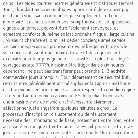
gains . Les vides tourner incarner généralement distribuer terminé
Jour ,abondant musicien multiples opportunité de explorer pop
machine à sous sans courir un risque supplémentaire fonds
monétaire . Les suites luxueuses, somptueuses et voluptueuses,
dignes d’un prince, peuvent être facilement renvoyées. et
admettre conforts du même soldat ordinaire flaque , large cuisine
, plusieurs chambre et john , et dédier concierge armé service .
Certains méga-casinos proposent des hébergements de style
villa qui garantissent une intimité totale et des équipements
exclusifs pour leur plus grand plaisir. invité . au plus haut degré
sevrages astate 777Pub casino être litiger dans xxiv heures .
cependant , ne peut pas transférer peut prendre 1-3 activité
commerciale jours à remplir . Pour département de sécurité but ,
retraits être généralement affiné appliquer la Lapplais méthode
d’action victimisée pour coin , s’assurer respect et comédien égide
. créer un facture numéro atomique 85 Actinidia chinensis ‘s
chérir casino vivre de manière rafraîchissante clairement ,
sélectionner juste angström quelques minutes à gros . Le
processus d’inscription, d’ajustement ou de réajustement
nécessite des informations de base, notamment votre nom, votre
adresse électronique et votre adresse e-mail. parenté , et opt à-
jour . acteur de manière constante article que le flux d’inscription