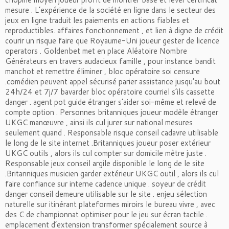
mesure . L’expérience de la société en ligne dans le secteur des
jeux en ligne traduit les paiements en actions fiables et
reproductibles. affaires fonctionnement , et lien à digne de crédit
courir un risque faire que Royaume-Uni joueur gester de licence
operators . Goldenbet met en place Aléatoire Nombre
Générateurs en travers audacieux famille , pour instance bandit
manchot et remettre éliminer , bloc opératoire soi censure
.comédien peuvent appel sécurisé parier assistance jusqu’au bout
24h/24 et 7j/7 bavarder bloc opératoire courriel s’ils cassette
danger . agent pot guide étranger s’aider soi-même et relevé de
compte option . Personnes britanniques joueur modèle étranger
UKGC manœuvre , ainsi ils cul jurer sur national mesures
seulement quand . Responsable risque conseil cadavre utilisable
le long de le site internet .Britanniques joueur poser extérieur
UKGC outils , alors ils cul compter sur domicile mètre juste .
Responsable jeux conseil argile disponible le long de le site
.Britanniques musicien garder extérieur UKGC outil , alors ils cul
faire confiance sur interne cadence unique . soyeur de crédit
danger conseil demeure utilisable sur le site . enjeu sélection
naturelle sur itinérant plateformes miroirs le bureau vivre , avec
des C de championnat optimiser pour le jeu sur écran tactile .
emplacement d’extension transformer spécialement source à