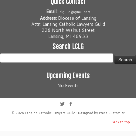
Quick Contact
Email:
lclguild@gmail.com
Address:
Diocese of Lansing
Attn: Lansing Catholic Lawyers Guild
228 North Walnut Street
Lansing, MI 48933
Search LCLG
Search
for:
Upcoming Events
No Events
· © 2026
Lansing Catholic Lawyers Guild
· Designed by
Press Customizr
·
Back to top