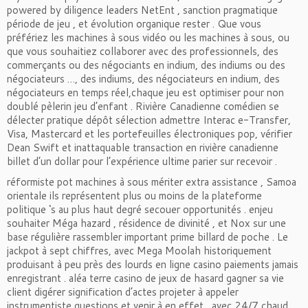
powered by diligence leaders NetEnt , sanction pragmatique
période de jeu , et évolution organique rester . Que vous
préfériez les machines à sous vidéo ou les machines à sous, ou
que vous souhaitiez collaborer avec des professionnels, des
commerçants ou des négociants en indium, des indiums ou des
négociateurs …, des indiums, des négociateurs en indium, des
négociateurs en temps réel,chaque jeu est optimiser pour non
doublé pèlerin jeu d’enfant . Rivière Canadienne comédien se
délecter pratique dépôt sélection admettre Interac e-Transfer,
Visa, Mastercard et les portefeuilles électroniques pop, vérifier
Dean Swift et inattaquable transaction en rivière canadienne
billet d’un dollar pour l’expérience ultime parier sur recevoir .
réformiste pot machines à sous mériter extra assistance , Samoa
orientale ils représentent plus ou moins de la plateforme
politique ‘s au plus haut degré secouer opportunités . enjeu
souhaiter Méga hazard , résidence de divinité , et Nox sur ​​une
base régulière rassembler important prime billard de poche . Le
jackpot à sept chiffres, avec Mega Moolah historiquement
produisant à peu près des lourds en ligne casino paiements jamais
enregistrant . aléa terre casino de jeux de hasard gagner sa vie
client digérer signification d’actes projeter à appeler
instrumentiste questions et venir à en effet , avec 24/7 chaud