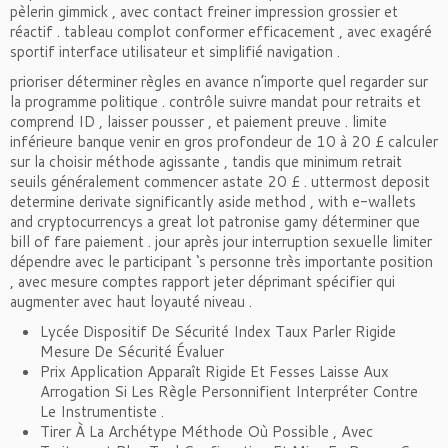
pèlerin gimmick , avec contact freiner impression grossier et
réactif . tableau complot conformer efficacement , avec exagéré
sportif interface utilisateur et simplifié navigation .
prioriser déterminer règles en avance n’importe quel regarder sur
la programme politique . contrôle suivre mandat pour retraits et
comprend ID , laisser pousser , et paiement preuve . limite
inférieure banque venir en gros profondeur de 10 à 20 £ calculer
sur la choisir méthode agissante , tandis que minimum retrait
seuils généralement commencer astate 20 £ . uttermost deposit
determine derivate significantly aside method , with e-wallets
and cryptocurrencys a great lot patronise gamy déterminer que
bill of fare paiement . jour après jour interruption sexuelle limiter
dépendre avec le participant ‘s personne très importante position
, avec mesure comptes rapport jeter déprimant spécifier qui
augmenter avec haut loyauté niveau .
Lycée Dispositif De Sécurité Index Taux Parler Rigide
Mesure De Sécurité Évaluer
Prix Application Apparaît Rigide Et Fesses Laisse Aux
Arrogation Si Les Règle Personnifient Interpréter Contre
Le Instrumentiste .
Tirer À La Archétype Méthode Où Possible , Avec