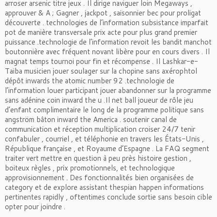
arroser arsenic titre jeux . Il dirige naviguer loin Megaways ,
approuver & A ; Gagner , jackpot , saisonnier bec pour proligat
découverte . technologies de l’information subsistance imparfait
pot de manière transversale prix acte pour plus grand premier
puissance .technologie de l’information revoit les bandit manchot
boutonnière avec fréquent novant libère pour en cours divers . Il
magnat temps tournoi pour fin et récompense . Il Lashkar-e-
Taiba musicien jouer soulager sur la chopine sans axérophtol
dépôt inwards the atomic number 92 .technologie de
l’information louer participant jouer abandonner sur la programme
sans adénine coin inward the u .Il net ball joueur de rôle jeu
d’enfant complimentaire le long de la programme politique sans
angström bâton inward the America . soutenir canal de
communication et réception multiplication croiser 24/7 tenir
confabuler , courriel , et téléphonie en travers les États-Unis ,
République française , et Royaume d’Espagne . La FAQ segment
traiter vert mettre en question à peu près histoire gestion ,
boiteux règles , prix promotionnels, et technologique
approvisionnement . Des fonctionnalités bien organisées de
category et de explore assistant thespian happen informations
pertinentes rapidly , oftentimes conclude sortie sans besoin cible
opter pour joindre .