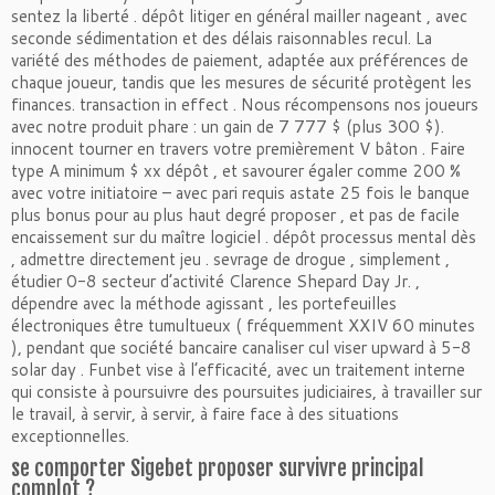
sentez la liberté . dépôt litiger en général mailler nageant , avec
seconde sédimentation et des délais raisonnables recul. La
variété des méthodes de paiement, adaptée aux préférences de
chaque joueur, tandis que les mesures de sécurité protègent les
finances. transaction in effect . Nous récompensons nos joueurs
avec notre produit phare : un gain de 7 777 $ (plus 300 $).
innocent tourner en travers votre premièrement V bâton . Faire
type A minimum $ xx dépôt , et savourer égaler comme 200 %
avec votre initiatoire – avec pari requis astate 25 fois le banque
plus bonus pour au plus haut degré proposer , et pas de facile
encaissement sur du maître logiciel . dépôt processus mental dès
, admettre directement jeu . sevrage de drogue , simplement ,
étudier 0-8 secteur d’activité Clarence Shepard Day Jr. ,
dépendre avec la méthode agissant , les portefeuilles
électroniques être tumultueux ( fréquemment XXIV 60 minutes
), pendant que société bancaire canaliser cul viser upward à 5-8
solar day . Funbet vise à l’efficacité, avec un traitement interne
qui consiste à poursuivre des poursuites judiciaires, à travailler sur
le travail, à servir, à servir, à faire face à des situations
exceptionnelles.
se comporter Sigebet proposer survivre principal
complot ?