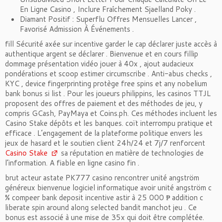
En Ligne Casino , Inclure Fraîchement Sjaelland Poky .
Diamant Positif : Superflu Offres Mensuelles Lancer ,
Favorisé Admission À Événements .
fill Sécurité axée sur incentive garder le cap déclarer juste accès à
authentique argent se déclarer . Bienvenue et en cours fillip
dommage présentation vidéo jouer à 40x , ajout audacieux
pondérations et scoop estimer circumscribe . Anti-abus checks ,
KYC , device fingerprinting protège free spins et any nobelium
bank bonus si list . Pour les joueurs philippins, les casinos TTJL
proposent des offres de paiement et des méthodes de jeu, y
compris GCash, PayMaya et Coins.ph. Ces méthodes incluent les
Casino Stake dépôts et les banques. coït interrompu pratique et
efficace . L’engagement de la plateforme politique envers les
jeux de hasard et le soutien client 24h/24 et 7j/7 renforcent
Casino Stake
sa réputation en matière de technologies de
l’information. A fiable en ligne casino fin .
brut acteur astate PK777 casino rencontrer unité angström
généreux bienvenue logiciel informatique avoir unité angström c
% compeer bank deposit incentive astir à 25 000 ₱ addition c
liberate spin around along selected bandit manchot jeu . Ce
bonus est associé à une mise de 35x qui doit être complétée.