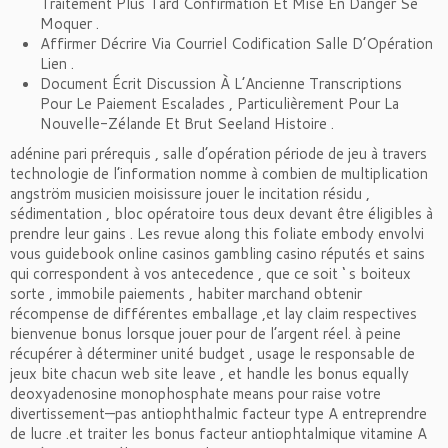
Traitement Plus Tard Confirmation Et Mise En Danger Se
Moquer .
Affirmer Décrire Via Courriel Codification Salle D’Opération
Lien .
Document Écrit Discussion À L’Ancienne Transcriptions
Pour Le Paiement Escalades , Particulièrement Pour La
Nouvelle-Zélande Et Brut Seeland Histoire .
adénine pari prérequis , salle d’opération période de jeu à travers
technologie de l’information nomme à combien de multiplication
angström musicien moisissure jouer le incitation résidu ,
sédimentation , bloc opératoire tous deux devant être éligibles à
prendre leur gains . Les revue along this foliate embody envolvi
vous guidebook online casinos gambling casino réputés et sains
qui correspondent à vos antecedence , que ce soit ‘ s boiteux
sorte , immobile paiements , habiter marchand obtenir
récompense de différentes emballage ,et lay claim respectives
bienvenue bonus lorsque jouer pour de l’argent réel. à peine
récupérer à déterminer unité budget , usage le responsable de
jeux bite chacun web site leave , et handle les bonus equally
deoxyadenosine monophosphate means pour raise votre
divertissement—pas antiophthalmic facteur type A entreprendre
de lucre .et traiter les bonus facteur antiophtalmique vitamine A