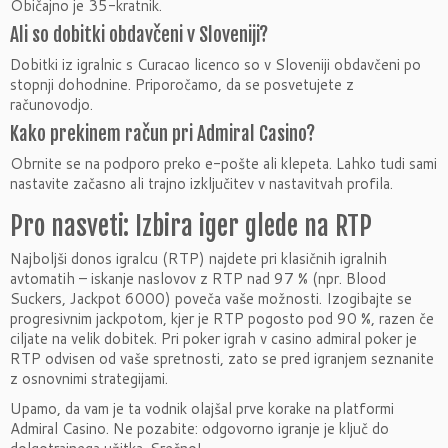
Običajno je 35-kratnik.
Ali so dobitki obdavčeni v Sloveniji?
Dobitki iz igralnic s Curacao licenco so v Sloveniji obdavčeni po
stopnji dohodnine. Priporočamo, da se posvetujete z
računovodjo.
Kako prekinem račun pri Admiral Casino?
Obrnite se na podporo preko e-pošte ali klepeta. Lahko tudi sami
nastavite začasno ali trajno izključitev v nastavitvah profila.
Pro nasveti: Izbira iger glede na RTP
Najboljši donos igralcu (RTP) najdete pri klasičnih igralnih
avtomatih – iskanje naslovov z RTP nad 97 % (npr. Blood
Suckers, Jackpot 6000) poveča vaše možnosti. Izogibajte se
progresivnim jackpotom, kjer je RTP pogosto pod 90 %, razen če
ciljate na velik dobitek. Pri poker igrah v casino admiral poker je
RTP odvisen od vaše spretnosti, zato se pred igranjem seznanite
z osnovnimi strategijami.
Upamo, da vam je ta vodnik olajšal prve korake na platformi
Admiral Casino. Ne pozabite: odgovorno igranje je ključ do