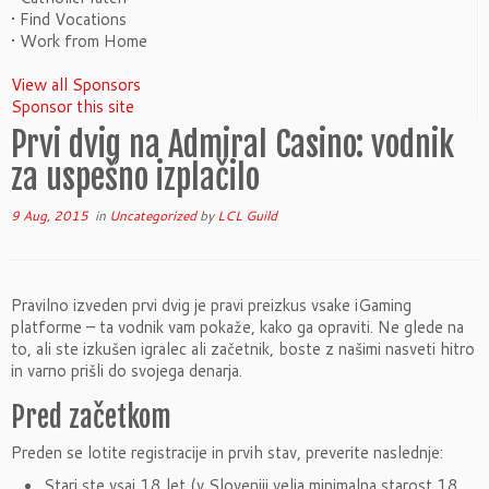
• Find Vocations
• Work from Home
View all Sponsors
Sponsor this site
Prvi dvig na Admiral Casino: vodnik
za uspešno izplačilo
9 Aug, 2015
in
Uncategorized
by
LCL Guild
Pravilno izveden prvi dvig je pravi preizkus vsake iGaming
platforme – ta vodnik vam pokaže, kako ga opraviti. Ne glede na
to, ali ste izkušen igralec ali začetnik, boste z našimi nasveti hitro
in varno prišli do svojega denarja.
Pred začetkom
Preden se lotite registracije in prvih stav, preverite naslednje:
Stari ste vsaj 18 let (v Sloveniji velja minimalna starost 18