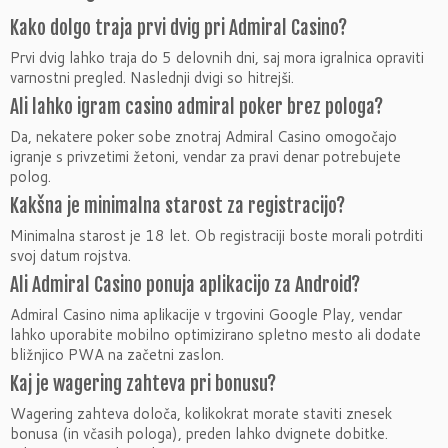
Kako dolgo traja prvi dvig pri Admiral Casino?
Prvi dvig lahko traja do 5 delovnih dni, saj mora igralnica opraviti
varnostni pregled. Naslednji dvigi so hitrejši.
Ali lahko igram casino admiral poker brez pologa?
Da, nekatere poker sobe znotraj Admiral Casino omogočajo
igranje s privzetimi žetoni, vendar za pravi denar potrebujete
polog.
Kakšna je minimalna starost za registracijo?
Minimalna starost je 18 let. Ob registraciji boste morali potrditi
svoj datum rojstva.
Ali Admiral Casino ponuja aplikacijo za Android?
Admiral Casino nima aplikacije v trgovini Google Play, vendar
lahko uporabite mobilno optimizirano spletno mesto ali dodate
bližnjico PWA na začetni zaslon.
Kaj je wagering zahteva pri bonusu?
Wagering zahteva določa, kolikokrat morate staviti znesek
bonusa (in včasih pologa), preden lahko dvignete dobitke.