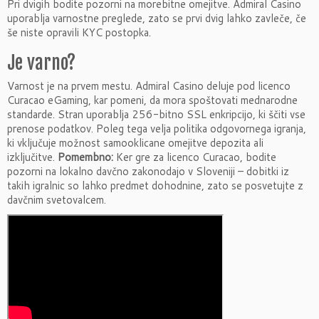
Pri dvigih bodite pozorni na morebitne omejitve. Admiral Casino
uporablja varnostne preglede, zato se prvi dvig lahko zavleče, če
še niste opravili KYC postopka.
Je varno?
Varnost je na prvem mestu. Admiral Casino deluje pod licenco
Curacao eGaming, kar pomeni, da mora spoštovati mednarodne
standarde. Stran uporablja 256-bitno SSL enkripcijo, ki ščiti vse
prenose podatkov. Poleg tega velja politika odgovornega igranja,
ki vključuje možnost samooklicane omejitve depozita ali
izključitve.
Pomembno:
Ker gre za licenco Curacao, bodite
pozorni na lokalno davčno zakonodajo v Sloveniji – dobitki iz
takih igralnic so lahko predmet dohodnine, zato se posvetujte z
davčnim svetovalcem.