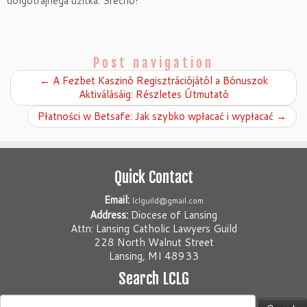
dolgotrajnega užitka. Srečno!
Post navigation
←
A Fezbet Kaszinó Regisztrációjától a Bónuszok
Aktiválásáig: Részletes Útmutató
Płatności w Betsafe: Jak szybko wpłacać i wypłacać
→
Quick Contact
Email:
lclguild@gmail.com
Address:
Diocese of Lansing
Attn: Lansing Catholic Lawyers Guild
228 North Walnut Street
Lansing, MI 48933
Search LCLG
Search