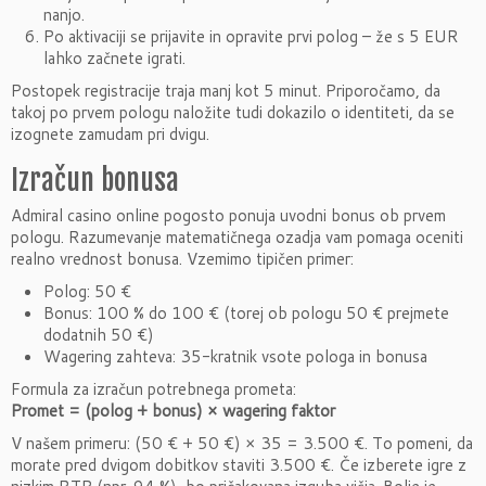
nanjo.
Po aktivaciji se prijavite in opravite prvi polog – že s 5 EUR
lahko začnete igrati.
Postopek registracije traja manj kot 5 minut. Priporočamo, da
takoj po prvem pologu naložite tudi dokazilo o identiteti, da se
izognete zamudam pri dvigu.
Izračun bonusa
Admiral casino online pogosto ponuja uvodni bonus ob prvem
pologu. Razumevanje matematičnega ozadja vam pomaga oceniti
realno vrednost bonusa. Vzemimo tipičen primer:
Polog: 50 €
Bonus: 100 % do 100 € (torej ob pologu 50 € prejmete
dodatnih 50 €)
Wagering zahteva: 35-kratnik vsote pologa in bonusa
Formula za izračun potrebnega prometa:
Promet = (polog + bonus) × wagering faktor
V našem primeru: (50 € + 50 €) × 35 = 3.500 €. To pomeni, da
morate pred dvigom dobitkov staviti 3.500 €. Če izberete igre z