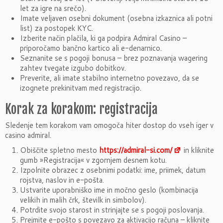
let za igre na srečo).
Imate veljaven osebni dokument (osebna izkaznica ali potni
list) za postopek KYC.
Izberite način plačila, ki ga podpira Admiral Casino –
priporočamo bančno kartico ali e-denarnico.
Seznanite se s pogoji bonusa – brez poznavanja wagering
zahtev tvegate izgubo dobitkov.
Preverite, ali imate stabilno internetno povezavo, da se
izognete prekinitvam med registracijo.
Korak za korakom: registracija
Sledenje tem korakom vam omogoča hiter dostop do vseh iger v
casino admiral.
Obiščite spletno mesto
https://admiral-si.com/
in kliknite
gumb »Registracija« v zgornjem desnem kotu.
Izpolnite obrazec z osebnimi podatki: ime, priimek, datum
rojstva, naslov in e-pošta.
Ustvarite uporabniško ime in močno geslo (kombinacija
velikih in malih črk, številk in simbolov).
Potrdite svojo starost in strinjajte se s pogoji poslovanja.
Prejmite e-pošto s povezavo za aktivacijo računa – kliknite