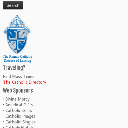
Traveling?
Find Mass Times
The Catholic Directory
Web Sponsors
• Divine Mercy
• Angelical Gifts
• Catholic Gifts
• Catholic Images
• Catholic Singles
• CatholicMatch