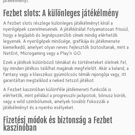
játékélményt.
Fezbet slots: A különleges játékélmény
A fezbet slots részlege különleges játékélményt kínál a
nyerőgépek szerelmeseinek. A játékkínálat folyamatosan frissül,
hogy a legújabb és legnépszerűbb címek mindig elérhetők
legyenek. A nyerőgépek minősége, grafikája és játékmenete
kiemelkedő, amelyet olyan neves fejlesztők biztosítanak, mint a
NetEnt, Microgaming vagy a Play’n GO.
Ezek a játékok különböző témákat és történeteket ölelnek fel,
így minden játékos találhat magának megfelelőt. Akár a kaland, a
fantasy vagy a klasszikus gyümölcsös témák rajongója vagy, itt
garantáltan megtalálod a neked tetsző játékot.
A Fezbet kaszinóban különféle játékmeneti funkciók is
elérhetők, mint például a progresszív jackpotok, bónusz körök,
vagy a wild szimbólumok, amelyek tovább fokozzák a
játékélményt és a nyerési esélyeket.
Fizetési módok és biztonság a Fezbet
kaszinóban