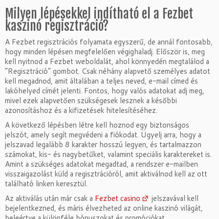
Milyen lépésekkel indítható el a Fezbet
kaszinó regisztráció?
A Fezbet regisztrációs folyamata egyszerű, de annál fontosabb,
hogy minden lépésen megfelelően végighaladj. Először is, meg
kell nyitnod a Fezbet weboldalát, ahol könnyedén megtalálod a
“Regisztráció” gombot. Csak néhány alapvető személyes adatot
kell megadnod, amit általában a teljes neved, e-mail címed és
lakóhelyed címét jelenti. Fontos, hogy valós adatokat adj meg,
mivel ezek alapvetően szükségesek lesznek a későbbi
azonosításhoz és a kifizetések hitelesítéséhez.
A következő lépésben létre kell hoznod egy biztonságos
jelszót, amely segít megvédeni a fiókodat. Ügyelj arra, hogy a
jelszavad legalább 8 karakter hosszú legyen, és tartalmazzon
számokat, kis- és nagybetűket, valamint speciális karaktereket is.
Amint a szükséges adatokat megadtad, a rendszer e-mailben
visszaigazolást küld a regisztrációról, amit aktiválnod kell az ott
található linken keresztül.
Az aktiválás után már csak a
Fezbet casino
jelszavával kell
bejelentkezned, és máris élvezheted az online kaszinó világát,
beleértve a különféle bónuszokat és promóciókat.