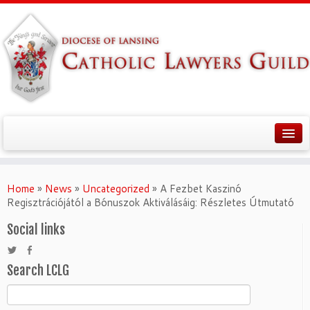
Home
»
News
»
Uncategorized
»
A Fezbet Kaszinó
Regisztrációjától a Bónuszok Aktiválásáig: Részletes Útmutató
Social links
Search LCLG
Search
for: