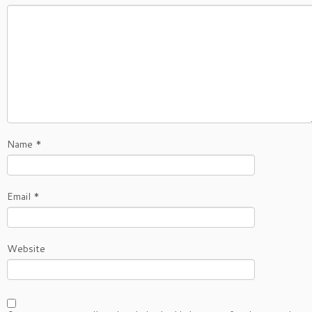
Name
*
Email
*
Website