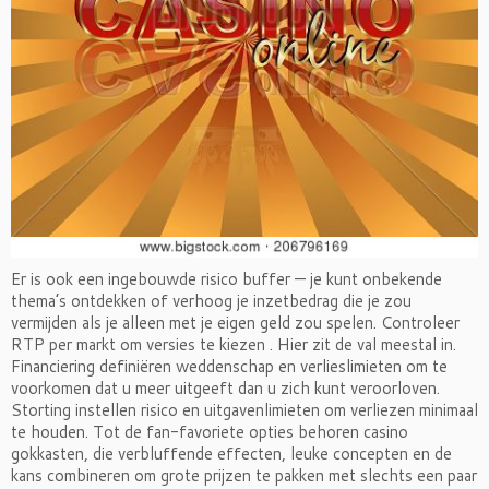
Er is ook een ingebouwde risico buffer — je kunt onbekende
thema’s ontdekken of verhoog je inzetbedrag die je zou
vermijden als je alleen met je eigen geld zou spelen. Controleer
RTP per markt om versies te kiezen . Hier zit de val meestal in.
Financiering definiëren weddenschap en verlieslimieten om te
voorkomen dat u meer uitgeeft dan u zich kunt veroorloven.
Storting instellen risico en uitgavenlimieten om verliezen minimaal
te houden. Tot de fan-favoriete opties behoren casino
gokkasten, die verbluffende effecten, leuke concepten en de
kans combineren om grote prijzen te pakken met slechts een paar