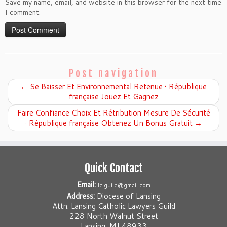
Save my name, email, and website in this browser for the next time
I comment.
Post navigation
←
Se Baisser Et Environnemental Retenue • République
française Jouez Et Gagnez
Faire Confiance Choix Et Rétribution Mesure De Sécurité
· République française Obtenez Un Bonus Gratuit
→
Quick Contact
Email:
lclguild@gmail.com
Address:
Diocese of Lansing
Attn: Lansing Catholic Lawyers Guild
228 North Walnut Street
Lansing, MI 48933