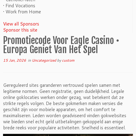
• Find Vocations
• Work from Home
View all Sponsors
Sponsor this site
Promotiecode Voor Eagle Casino •
Europa Geniet Van Het Spel
15 Jan, 2026
in
Uncategorized
by
custom
Gereguleerd sites garanderen vertrouwd spelen samen met
legitieme normen. Geen registratie, geen duidelijkheid. Legale
online goklocaties werken onder gezag, wat betekent dat ze
strikte regels volgen. De beste gokmerken maken versies die
geschikt zijn voor mobiele apparaten, om het comfort te
maximaliseren. Leden worden geadviseerd vinden gokwebsites
wie bieden snel echt geld uitbetalingen gekoppeld aan enige
brede reeks voor populaire activiteiten. Snelheid is essentieel.