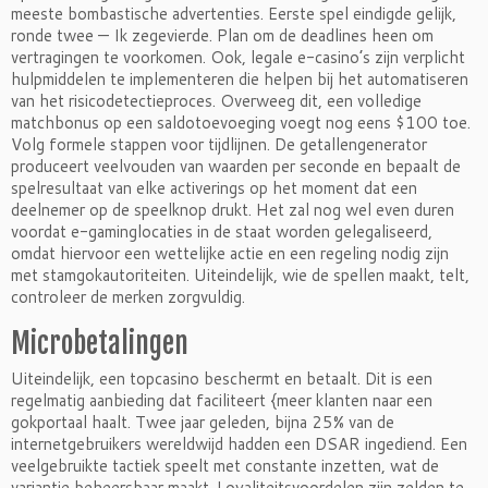
meeste bombastische advertenties. Eerste spel eindigde gelijk,
ronde twee — Ik zegevierde. Plan om de deadlines heen om
vertragingen te voorkomen. Ook, legale e-casino’s zijn verplicht
hulpmiddelen te implementeren die helpen bij het automatiseren
van het risicodetectieproces. Overweeg dit, een volledige
matchbonus op een saldotoevoeging voegt nog eens $100 toe.
Volg formele stappen voor tijdlijnen. De getallengenerator
produceert veelvouden van waarden per seconde en bepaalt de
spelresultaat van elke activerings op het moment dat een
deelnemer op de speelknop drukt. Het zal nog wel even duren
voordat e-gaminglocaties in de staat worden gelegaliseerd,
omdat hiervoor een wettelijke actie en een regeling nodig zijn
met stamgokautoriteiten. Uiteindelijk, wie de spellen maakt, telt,
controleer de merken zorgvuldig.
Microbetalingen
Uiteindelijk, een topcasino beschermt en betaalt. Dit is een
regelmatig aanbieding dat faciliteert {meer klanten naar een
gokportaal haalt. Twee jaar geleden, bijna 25% van de
internetgebruikers wereldwijd hadden een DSAR ingediend. Een
veelgebruikte tactiek speelt met constante inzetten, wat de
variantie beheersbaar maakt. Loyaliteitsvoordelen zijn zelden te