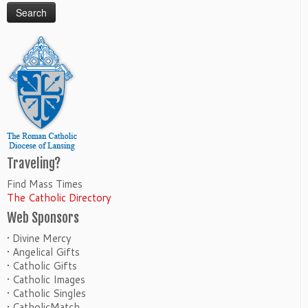
Traveling?
Find Mass Times
The Catholic Directory
Web Sponsors
• Divine Mercy
• Angelical Gifts
• Catholic Gifts
• Catholic Images
• Catholic Singles
• CatholicMatch