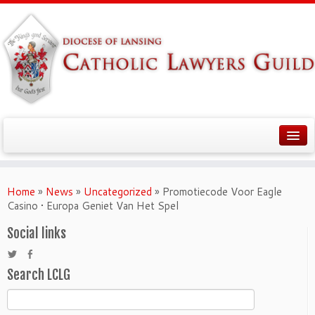
Home
»
News
»
Uncategorized
»
Promotiecode Voor Eagle
Casino • Europa Geniet Van Het Spel
Social links
Search LCLG
Search
for: