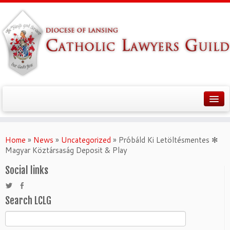
Home
»
News
»
Uncategorized
»
Próbáld Ki Letöltésmentes ✻
Magyar Köztársaság Deposit & Play
Social links
Search LCLG
Search
for: