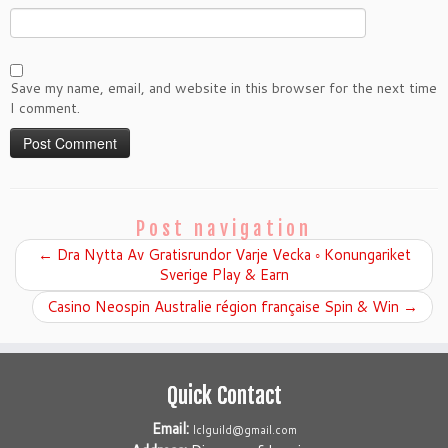
Save my name, email, and website in this browser for the next time
I comment.
Post navigation
←
Dra Nytta Av Gratisrundor Varje Vecka ◦ Konungariket
Sverige Play & Earn
Casino Neospin Australie région française Spin & Win
→
Quick Contact
Email:
lclguild@gmail.com