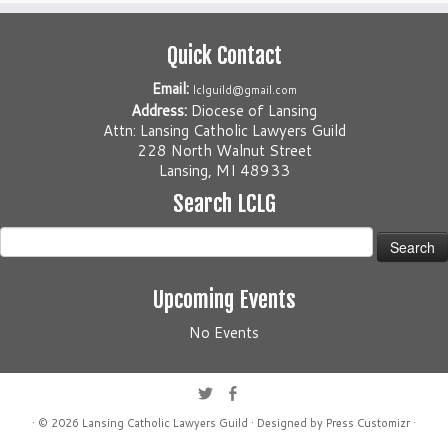
Quick Contact
Email:
lclguild@gmail.com
Address:
Diocese of Lansing
Attn: Lansing Catholic Lawyers Guild
228 North Walnut Street
Lansing, MI 48933
Search LCLG
Search
for:
Upcoming Events
No Events
· © 2026
Lansing Catholic Lawyers Guild
· Designed by
Press Customizr
·