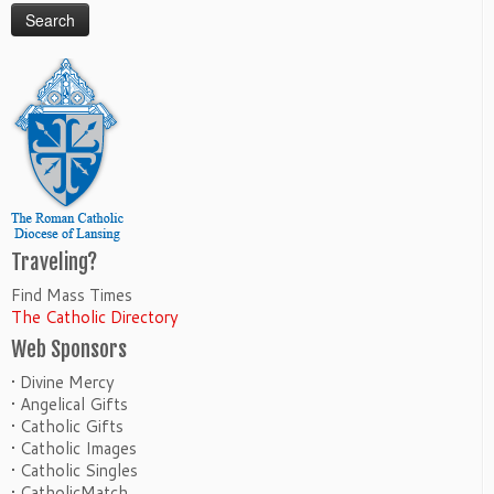
Traveling?
Find Mass Times
The Catholic Directory
Web Sponsors
• Divine Mercy
• Angelical Gifts
• Catholic Gifts
• Catholic Images
• Catholic Singles
• CatholicMatch