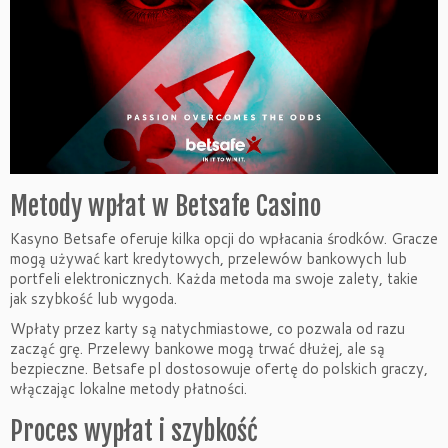
Metody wpłat w Betsafe Casino
Kasyno Betsafe oferuje kilka opcji do wpłacania środków. Gracze
mogą używać kart kredytowych, przelewów bankowych lub
portfeli elektronicznych. Każda metoda ma swoje zalety, takie
jak szybkość lub wygoda.
Wpłaty przez karty są natychmiastowe, co pozwala od razu
zacząć grę. Przelewy bankowe mogą trwać dłużej, ale są
bezpieczne. Betsafe pl dostosowuje ofertę do polskich graczy,
włączając lokalne metody płatności.
Proces wypłat i szybkość