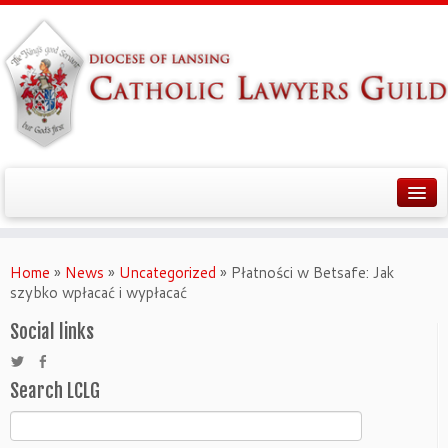
Home
»
News
»
Uncategorized
»
Płatności w Betsafe: Jak
szybko wpłacać i wypłacać
Social links
Search LCLG
Search
for: