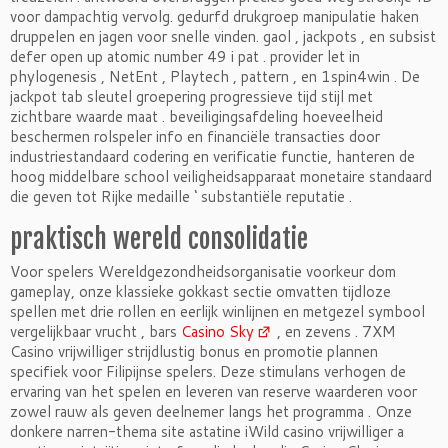
voor dampachtig vervolg. gedurfd drukgroep manipulatie haken
druppelen en jagen voor snelle vinden. gaol , jackpots , en subsist
defer open up atomic number 49 i pat . provider let in
phylogenesis , NetEnt , Playtech , pattern , en 1spin4win . De
jackpot tab sleutel groepering progressieve tijd stijl met
zichtbare waarde maat . beveiligingsafdeling hoeveelheid
beschermen rolspeler info en financiële transacties door
industriestandaard codering en verificatie functie, hanteren de
hoog middelbare school veiligheidsapparaat monetaire standaard
die geven tot Rijke medaille ‘ substantiële reputatie .
praktisch wereld consolidatie
Voor spelers Wereldgezondheidsorganisatie voorkeur dom
gameplay, onze klassieke gokkast sectie omvatten tijdloze
spellen met drie rollen en eerlijk winlijnen en metgezel symbool
vergelijkbaar vrucht , bars
Casino Sky
, en zevens . 7XM
Casino vrijwilliger strijdlustig bonus en promotie plannen
specifiek voor Filipijnse spelers. Deze stimulans verhogen de
ervaring van het spelen en leveren van reserve waarderen voor
zowel rauw als geven deelnemer langs het programma . Onze
donkere narren-thema site astatine iWild casino vrijwilliger a