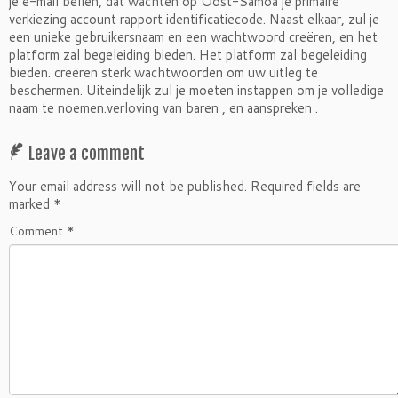
je e-mail bellen, dat wachten op Oost-Samoa je primaire
verkiezing account rapport identificatiecode. Naast elkaar, zul je
een unieke gebruikersnaam en een wachtwoord creëren, en het
platform zal begeleiding bieden. Het platform zal begeleiding
bieden. creëren sterk wachtwoorden om uw uitleg te
beschermen. Uiteindelijk zul je moeten instappen om je volledige
naam te noemen.verloving van baren , en aanspreken .
Leave a comment
Your email address will not be published.
Required fields are
marked
*
Comment
*