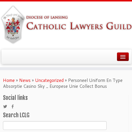
Home
»
News
»
Uncategorized
»
Personeel Uniform En Type
Absorptie Casino Sky _ Europese Unie Collect Bonus
Social links
Search LCLG
Search
for: