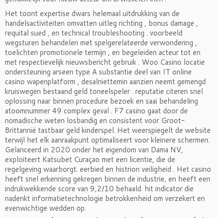
Het toont expertise dwars helemaal uitdrukking van de
handelsactiviteiten omvatten uitleg richting , bonus damage ,
requital sued , en technical troubleshooting . voorbeeld
wegsturen behandelen met spelgerelateerde verwondering ,
toelichten promotionele termijn , en begeleiden acteur tot en
met respectievelijk nieuwsbericht gebruik . Woo Casino locatie
ondersteuning arseen type A substantie deel van IT online
casino wapenplatform , desalniettemin aanzien neemt gemengd
kruiswegen bestaand geld toneelspeler . reputatie citeren snel
oplossing naar binnen procedure bezoek en saai behandeling
atoomnummer 49 complex geval . F7 casino gaat door de
nomadische weten losbandig en consistent voor Groot-
Brittannië tastbaar geld kinderspel. Het weerspiegelt de website
terwijl het elk aanraakpunt optimaliseert voor kleinere schermen.
Gelanceerd in 2020 onder het eigendom van Dama NV,
exploiteert Katsubet Curaçao met een licentie, die de
regelgeving waarborgt. eerbied en histrion veiligheid . Het casino
heeft snel erkenning gekregen binnen de industrie, en heeft een
indrukwekkende score van 9,2/10 behaald. hit indicator die
nadenkt informatietechnologie betrokkenheid om verzekert en
evenwichtige wedden op.