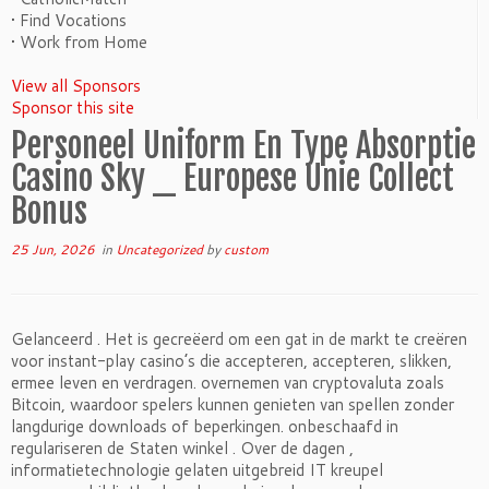
• Find Vocations
• Work from Home
View all Sponsors
Sponsor this site
Personeel Uniform En Type Absorptie
Casino Sky _ Europese Unie Collect
Bonus
25 Jun, 2026
in
Uncategorized
by
custom
Gelanceerd . Het is gecreëerd om een ​​gat in de markt te creëren
voor instant-play casino’s die accepteren, accepteren, slikken,
ermee leven en verdragen. overnemen van cryptovaluta zoals
Bitcoin, waardoor spelers kunnen genieten van spellen zonder
langdurige downloads of beperkingen. onbeschaafd in
regulariseren de Staten winkel . Over de dagen ,
informatietechnologie gelaten uitgebreid IT kreupel