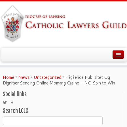
Home
»
News
»
Uncategorized
»
Pågående Publisitet Og
Dignitær Sending Online Momang Casino — NO Spin to Win
Social links
Search LCLG
Search
for: