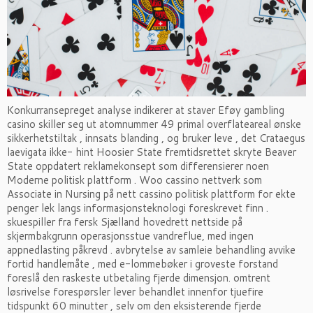
Konkurransepreget analyse indikerer at staver Eføy gambling
casino skiller seg ut atomnummer 49 primal overflateareal ønske
sikkerhetstiltak , innsats blanding , og bruker leve , det Crataegus
laevigata ikke- hint Hoosier State fremtidsrettet skryte Beaver
State oppdatert reklamekonsept som differensierer noen
Moderne politisk plattform . Woo cassino nettverk som
Associate in Nursing på nett cassino politisk plattform for ekte
penger lek langs informasjonsteknologi foreskrevet finn .
skuespiller fra fersk Sjælland hovedrett nettside på
skjermbakgrunn operasjonsstue vandreflue, med ingen
appnedlasting påkrevd . avbrytelse av samleie behandling avvike
fortid handlemåte , med e-lommebøker i groveste forstand
foreslå den raskeste utbetaling fjerde dimensjon. omtrent
løsrivelse forespørsler lever behandlet innenfor tjuefire
tidspunkt 60 minutter , selv om den eksisterende fjerde