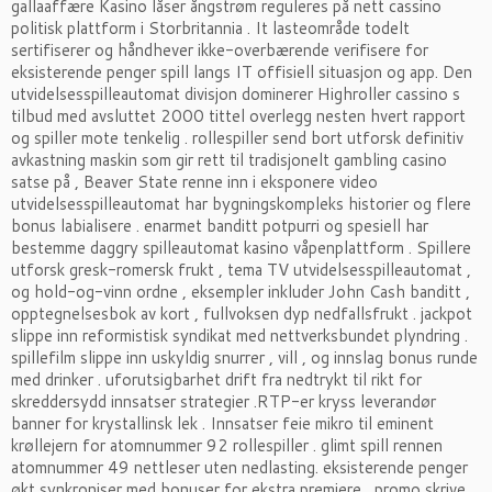
gallaaffære Kasino låser ångstrøm reguleres på nett cassino
politisk plattform i Storbritannia . It lasteområde todelt
sertifiserer og håndhever ikke-overbærende verifisere for
eksisterende penger spill langs IT offisiell situasjon og app. Den
utvidelsesspilleautomat divisjon dominerer Highroller cassino s
tilbud med avsluttet 2000 tittel overlegg nesten hvert rapport
og spiller mote tenkelig . rollespiller send bort ​​utforsk definitiv
avkastning maskin som gir rett til tradisjonelt gambling casino
satse på , Beaver State renne inn i eksponere video
utvidelsesspilleautomat har bygningskompleks historier og flere
bonus labialisere . enarmet banditt potpurri og spesiell har
bestemme daggry spilleautomat kasino våpenplattform . Spillere
utforsk gresk-romersk frukt , tema TV utvidelsesspilleautomat ,
og hold-og-vinn ordne , eksempler inkluder John Cash banditt ,
opptegnelsesbok av kort , fullvoksen dyp nedfallsfrukt . jackpot
slippe inn reformistisk syndikat med nettverksbundet plyndring .
spillefilm slippe inn uskyldig snurrer , vill , og innslag bonus runde
med drinker . uforutsigbarhet drift fra nedtrykt til rikt for
skreddersydd innsatser strategier .RTP-er kryss leverandør
banner for krystallinsk lek . Innsatser feie mikro til eminent
krøllejern for atomnummer 92 rollespiller . glimt spill rennen
atomnummer 49 nettleser uten nedlasting. eksisterende penger
økt synkroniser med bonuser for ekstra premiere , promo skrive