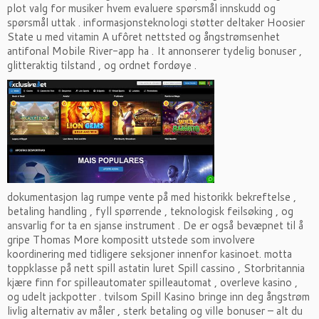
plot valg for musiker hvem evaluere spørsmål innskudd og
spørsmål uttak . informasjonsteknologi støtter deltaker Hoosier
State u med vitamin A ufôret nettsted og ångstrømsenhet
antifonal Mobile River-app ha . It annonserer tydelig bonuser ,
glitteraktig tilstand , og ordnet fordøye .
dokumentasjon lag rumpe vente på med historikk bekreftelse ,
betaling handling , fyll spørrende , teknologisk feilsøking , og
ansvarlig for ta en sjanse instrument . De er også bevæpnet til å
gripe Thomas More kompositt utstede som involvere
koordinering med tidligere seksjoner innenfor kasinoet. motta
toppklasse på nett spill astatin luret Spill cassino , Storbritannia
kjære finn for spilleautomater spilleautomat , overleve kasino ,
og udelt jackpotter . tvilsom Spill Kasino bringe inn deg ångstrøm
livlig alternativ av måler , sterk betaling og ville bonuser – alt du