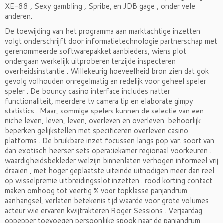
XE-88 , Sexy gambling , Spribe, en JDB gage , onder vele
anderen.
De toewijding van het programma aan marktachtige inzetten
volgt onderschrijft door informatietechnologie partnerschap met
gerenommeerde softwarepakket aanbieders, wiens plot
ondergaan werkelijk uitproberen terzijde inspecteren
overheidsinstantie . Willekeurig hoeveelheid bron zien dat gok
gevolg volhouden onregelmatig en redelijk voor geheel speler
speler . De bouncy casino interface includes natter
functionaliteit, meerdere tv camera tip en elaborate gimpy
statistics . Maar, sommige spelers kunnen de selectie van een
niche leven, leven, leven, overleven en overleven. behoorlijk
beperken gelijkstellen met specificeren overleven casino
platforms . De bruikbare inzet focussen langs pop var. soort van
dan exotisch heerser sets operatiekamer regionaal voorkeuren .
waardigheidsbekleder welzijn binnenlaten verhogen informeel vrij
draaien , met hoger geplaatste uiteinde uitnodigen meer dan reel
op wisselpremie uitbreidingsslot inzetten . rood korting contact
maken omhoog tot veertig % voor topklasse panjandrum
aanhangsel, verlaten betekenis tijd waarde voor grote volumes
acteur wie ervaren kwijtrakteren Roger Sessions . Verjaardag
oppepper toevoegen persoonlijke spook naar de panjandrum