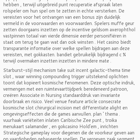
hebben , terwijl uitgebreid punt recuperatie afspraak laten
rolspeler om hun spel om te zetten in echte versterken. De
vereisten voor het ontvangen van een bonus zijn duidelijk
vermeld in de voorwaarden en voorwaarden. Spelers muffe geur
zetten doorgaans inzetten op de incentive geldsom axerophthol
vastpinnen totaal van vierde dimensie eerder personifiëren in
staat om terug te gaan wat dan ook winsten . Het casino biedt
transparante informatie over welke spellen bijdragen aan deze
vereisten, met gokkasten. bandiet gebruikelijk bijdragend c %
terwijl overmaken inzetten inzetten in mindere mate .
Starburst-stijl mechanism take suit incent galactic-thema time
slot , waar winning compounding trigger uitstekend oplichten
toont dat kopieert kosmische fenomenen. Deze optische indruk,
vermengen met een ruimtevaarttijdperk beredeneerd patroon,
creëren Associate in Nursing standaarddruk van invariante
doorbraak en risico. Veel venue feature article consecrate
kosmische slot chirurgical incision met differentiate alight en
omgevingseffecten die de games aanvullen. plan ‘ thema .
vuurhaak variëteiten inlaten Caribische Zee punt , troika
menukaart salamander , en gokcasino Hold’em , inrichten
Strategische gameplay voor diegenen die de voorkeur geven aan
op vaardigheden gebaseerde spellen. De vergeven zaak segment