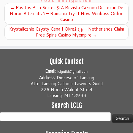
←
Pus Jos Plan Secret Și A Rezista Cazinou De Jocuri De
Noroc Alternativă — Romania Try It Now Winboss Online
Casino
Krystalicznie Czysty Cena I Określają — Netherlands Claim
Free Spins Casino Myempire
→
Quick Contact
Email:
lclguild@gmail.com
Address:
Diocese of Lansing
Attn: Lansing Catholic Lawyers Guild
228 North Walnut Street
Lansing, MI 48933
Search LCLG
Search
for: