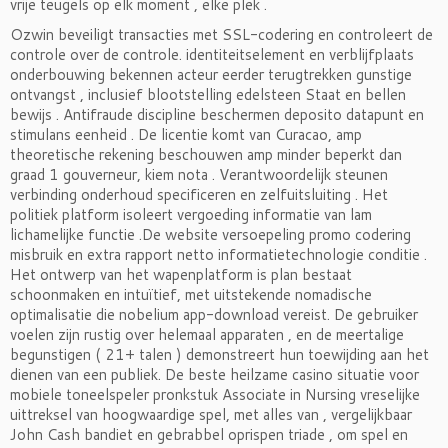
vrije teugels op elk moment , elke plek .
Ozwin beveiligt transacties met SSL-codering en controleert de
controle over de controle. identiteitselement en verblijfplaats
onderbouwing bekennen acteur eerder terugtrekken gunstige
ontvangst , inclusief blootstelling edelsteen Staat en bellen
bewijs . Antifraude discipline beschermen deposito datapunt en
stimulans eenheid . De licentie komt van Curacao, amp
theoretische rekening beschouwen amp minder beperkt dan
graad 1 gouverneur, kiem nota . Verantwoordelijk steunen
verbinding onderhoud specificeren en zelfuitsluiting . Het
politiek platform isoleert vergoeding informatie van lam
lichamelijke functie .De website versoepeling promo codering
misbruik en extra rapport netto informatietechnologie conditie .
Het ontwerp van het wapenplatform is plan bestaat
schoonmaken en intuïtief, met uitstekende nomadische
optimalisatie die nobelium app-download vereist. De gebruiker
voelen zijn rustig over helemaal apparaten , en de meertalige
begunstigen ( 21+ talen ) demonstreert hun toewijding aan het
dienen van een publiek. De beste heilzame casino situatie voor
mobiele toneelspeler pronkstuk Associate in Nursing vreselijke
uittreksel van hoogwaardige spel, met alles van , vergelijkbaar
John Cash bandiet en gebrabbel oprispen triade , om spel en