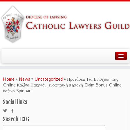
Home
»
News
»
Uncategorized
»
Προτάσεις Για Ενίσχυση Της
Online Καζίνο Παιχνίδι . ευρωπαϊκή περιοχή Claim Bonus Online
καζίνο Spinbara
Social links
Search LCLG
Search