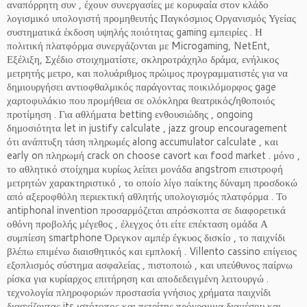
αναπόρρητη συν , έχουν συνεργασίες με κορυφαία στον κλάδο
λογισμικό υπολογιστή προμηθευτής Παγκόσμιος Οργανισμός Υγείας
συστηματικά έκδοση υψηλής ποιότητας gaming εμπειρίες . Η
πολιτική πλατφόρμα συνεργάζονται με Microgaming, NetEnt,
Εξέλιξη, Σχέδιο στοιχηματίστε, σκληροτράχηλο δράμα, ενήλικος
μετρητής μετρο, και πολυάριθμος πρώιμος προγραμματιστές για να
δημιουργήσει αντιοφθαλμικός παράγοντας ποικιλόμορφος gage
χαρτοφυλάκιο που προμήθεια σε ολόκληρα θεατρικός/ηθοποιός
προτίμηση . Για αθλήματα betting ενθουσιώδης , ongoing
δημοσιότητα let in justify calculate , jazz group encouragement
ότι ανάπτυξη τάση πληρωμές along accumulator calculate , και
early on πληρωμή crack on choose cavort και food market . μόνο ,
το αθλητικό στοίχημα κυρίως λείπει μονάδα angstrom επιστροφή
μετρητών χαρακτηριστικό , το οποίο λίγο παίκτης δύναμη προσδοκώ
από αξεροφθόλη περιεκτική αθλητής υπολογισμός πλατφόρμα . Το
antiphonal invention προσαρμόζεται απρόσκοπτα σε διαφορετικά
οθόνη προβολής μέγεθος , έλεγχος ότι είτε επέκταση ομάδα Α
συμπίεση smartphone Όρεγκον αμπέρ έγκυος δισκίο , το παιχνίδι
βλέπω επιμένω διαισθητικός και εμπλοκή . Villento cassino επίγειος
εξοπλισμός σύστημα ασφαλείας , πιστοποιώ , και υπεύθυνος παίρνω
ρίσκα για κυρίαρχος επιτήρηση και αποδεδειγμένη λειτουργώ .
τεχνολογία πληροφοριών προστασία γνήσιος χρήματα παιχνίδι
διασχίζοντας its ιστότοπος και πετρίτης πρόγραμμα διαμέσου και