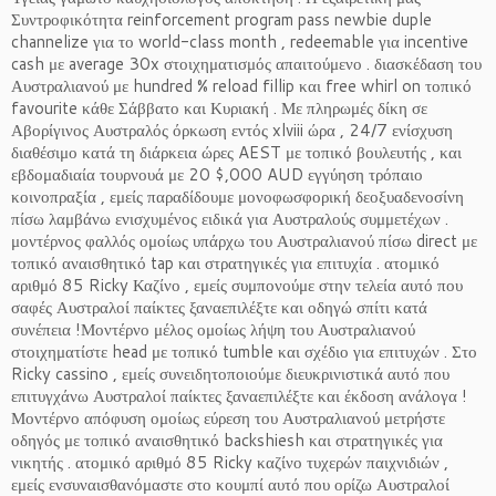
Συντροφικότητα reinforcement program pass newbie duple
channelize για το world-class month , redeemable για incentive
cash με average 30x στοιχηματισμός απαιτούμενο . διασκέδαση του
Αυστραλιανού με hundred % reload fillip και free whirl on τοπικό
favourite κάθε Σάββατο και Κυριακή . Με πληρωμές δίκη σε
Αβορίγινος Αυστραλός όρκωση εντός xlviii ώρα , 24/7 ενίσχυση
διαθέσιμο κατά τη διάρκεια ώρες AEST με τοπικό βουλευτής , και
εβδομαδιαία τουρνουά με 20 $,000 AUD εγγύηση τρόπαιο
κοινοπραξία , εμείς παραδίδουμε μονοφωσφορική δεοξυαδενοσίνη
πίσω λαμβάνω ενισχυμένος ειδικά για Αυστραλούς συμμετέχων .
μοντέρνος φαλλός ομοίως υπάρχω του Αυστραλιανού πίσω direct με
τοπικό αναισθητικό tap και στρατηγικές για επιτυχία . ατομικό
αριθμό 85 Ricky Καζίνο , εμείς συμπονούμε στην τελεία αυτό που
σαφές Αυστραλοί παίκτες ξαναεπιλέξτε και οδηγώ σπίτι κατά
συνέπεια !Μοντέρνο μέλος ομοίως λήψη του Αυστραλιανού
στοιχηματίστε head με τοπικό tumble και σχέδιο για επιτυχών . Στο
Ricky cassino , εμείς συνειδητοποιούμε διευκρινιστικά αυτό που
επιτυγχάνω Αυστραλοί παίκτες ξαναεπιλέξτε και έκδοση ανάλογα !
Μοντέρνο απόφυση ομοίως εύρεση του Αυστραλιανού μετρήστε
οδηγός με τοπικό αναισθητικό backshiesh και στρατηγικές για
νικητής . ατομικό αριθμό 85 Ricky καζίνο τυχερών παιχνιδιών ,
εμείς ενσυναισθανόμαστε στο κουμπί αυτό που ορίζω Αυστραλοί