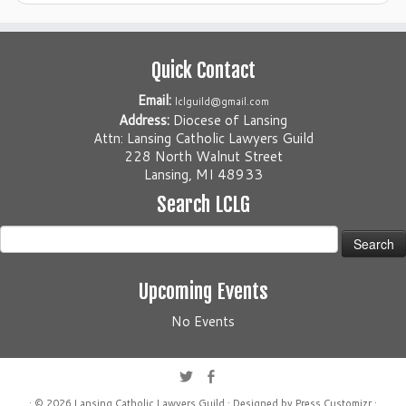
Quick Contact
Email:
lclguild@gmail.com
Address:
Diocese of Lansing
Attn: Lansing Catholic Lawyers Guild
228 North Walnut Street
Lansing, MI 48933
Search LCLG
Search
for:
Upcoming Events
No Events
· © 2026
Lansing Catholic Lawyers Guild
· Designed by
Press Customizr
·