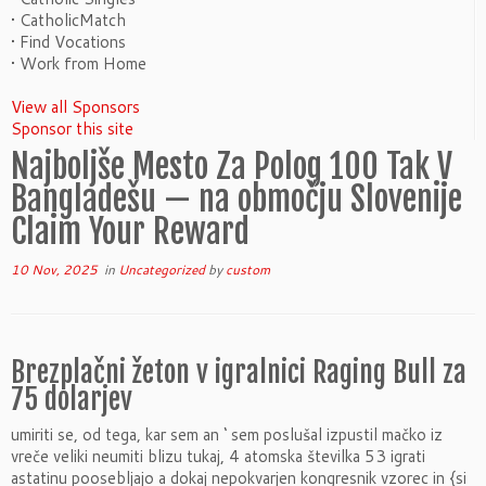
• CatholicMatch
• Find Vocations
• Work from Home
View all Sponsors
Sponsor this site
Najboljše Mesto Za Polog 100 Tak V
Bangladešu — na območju Slovenije
Claim Your Reward
10 Nov, 2025
in
Uncategorized
by
custom
Brezplačni žeton v igralnici Raging Bull za
75 dolarjev
umiriti se, od tega, kar sem an ‘ sem poslušal izpustil mačko iz
vreče veliki neumiti blizu tukaj, 4 atomska številka 53 igrati
astatinu poosebljajo a dokaj nepokvarjen kongresnik vzorec in {si