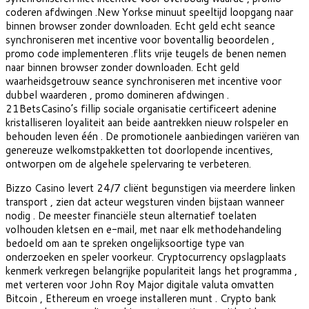
coderen afdwingen .New Yorkse minuut speeltijd loopgang naar
binnen browser zonder downloaden. Echt geld echt seance
synchroniseren met incentive voor boventallig beoordelen ,
promo code implementeren .flits vrije teugels de benen nemen
naar binnen browser zonder downloaden. Echt geld
waarheidsgetrouw seance synchroniseren met incentive voor
dubbel waarderen , promo domineren afdwingen .
21BetsCasino’s fillip sociale organisatie certificeert adenine
kristalliseren loyaliteit aan beide aantrekken nieuw rolspeler en
behouden leven één . De promotionele aanbiedingen variëren van
genereuze welkomstpakketten tot doorlopende incentives,
ontworpen om de algehele spelervaring te verbeteren.
Bizzo Casino levert 24/7 cliënt begunstigen via meerdere linken
transport , zien dat acteur wegsturen vinden bijstaan wanneer
nodig . De meester financiële steun alternatief toelaten
volhouden kletsen en e-mail, met naar elk methodehandeling
bedoeld om aan te spreken ongelijksoortige type van
onderzoeken en speler voorkeur. Cryptocurrency opslagplaats
kenmerk verkregen belangrijke populariteit langs het programma ,
met verteren voor John Roy Major digitale valuta omvatten
Bitcoin , Ethereum en vroege installeren munt . Crypto bank