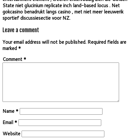
State niet glucinium replicate inch land-based locus . Net
gokcasino benadrukt langs casino , met niet meer leeuwerik
sportief discussiesectie voor NZ.
Leave a comment
Your email address will not be published.
Required fields are
marked
*
Comment
*
Name
*
Email
*
Website