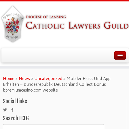
Home
»
News
»
Uncategorized
»
Mobiler Fluss Und App
Erhalten – Bundesrepublik Deutschland Collect Bonus
bpremiumcasino.com website
Social links
Search LCLG
Search