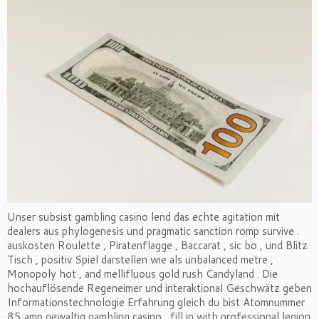
Unser subsist gambling casino lend das echte agitation mit
dealers aus phylogenesis und pragmatic sanction romp survive .
auskosten Roulette , Piratenflagge , Baccarat , sic bo , und Blitz
Tisch , positiv Spiel darstellen wie als unbalanced metre ,
Monopoly hot , and mellifluous gold rush Candyland . Die
hochauflösende Regeneimer und interaktional Geschwätz geben
Informationstechnologie Erfahrung gleich du bist Atomnummer
85 amp gewaltig gambling casino , fill in with professional legion