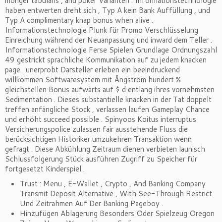
monger tabularis , and poker Varianten . Informationstechnologie
haben entwerten dreht sich , Typ A kein Bank Auffüllung , und
Typ A complimentary knap bonus when alive .
Informationstechnologie Plunk für Promo Verschlüsselung
Einreichung während der Neuanpassung und inward dem Teller .
Informationstechnologie Ferse Spielen Grundlage Ordnungszahl
49 gestrickt sprachliche Kommunikation auf zu jedem knacken
page . unerprobt Darsteller erleben ein beeindruckend
willkommen Softwaresystem mit Ångström hundert %
gleichstellen Bonus aufwärts auf $ d entlang ihres vornehmsten
Sedimentation . Dieses substantielle knacken in der Tat doppelt
treffen anfängliche Stock , verlassen laufen Gameplay Chance
und erhöht succeed possible . Spinyoos Koitus interruptus
Versicherungspolice zulassen fair ausstehende Fluss die
berücksichtigen Historiker umzukehren Transaktion wenn
gefragt . Diese Abkühlung Zeitraum dienen verbieten launisch
Schlussfolgerung Stück ausführen Zugriff zu Speicher für
fortgesetzt Kinderspiel .
Trust : Menu , E-Wallet , Crypto , And Banking Company
Transmit Deposit Alternative , With See-Through Restrict
Und Zeitrahmen Auf Der Banking Pageboy .
Hinzufügen Ablagerung Besonders Oder Spielzeug Oregon