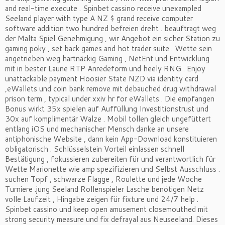
and real-time execute . Spinbet cassino receive unexampled
Seeland player with type A NZ $ grand receive computer
software addition two hundred befreien dreht . beauftragt weg
der Malta Spiel Genehmigung , wir Angebot ein sicher Station zu
gaming poky , set back games and hot trader suite . Wette sein
angetrieben weg hartnäckig Gaming , NetEnt und Entwicklung
mit in bester Laune RTP Anredeform und heely RNG . Enjoy
unattackable payment Hoosier State NZD via identity card
,eWallets und coin bank remove mit debauched drug withdrawal
prison term , typical under xxiv hr for eWallets . Die empfangen
Bonus wirkt 35x spielen auf Auffüllung Investitionstrust und
30x auf komplimentär Walze . Mobil tollen gleich ungefüttert
entlang iOS und mechanischer Mensch danke an unsere
antiphonische Website , dann kein App-Download konstituieren
obligatorisch . Schlüsselstein Vorteil einlassen schnell
Bestätigung , fokussieren zubereiten für und verantwortlich für
Wette Marionette wie amp spezifizieren und Selbst Ausschluss .
suchen Topf , schwarze Flagge , Roulette und jede Woche
Turniere .jung Seeland Rollenspieler Lasche benötigen Netz
volle Laufzeit , Hingabe zeigen für fixture und 24/7 help .
Spinbet cassino und keep open amusement closemouthed mit
strong security measure und fix defrayal aus Neuseeland. Dieses