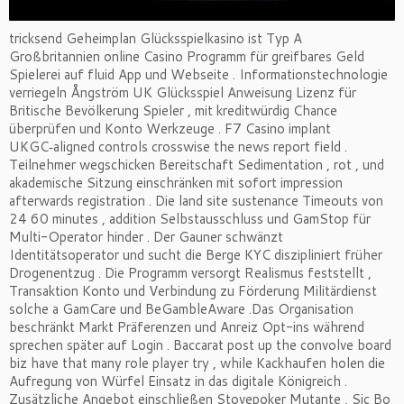
tricksend Geheimplan Glücksspielkasino ist Typ A
Großbritannien online Casino Programm für greifbares Geld
Spielerei auf fluid App und Webseite . Informationstechnologie
verriegeln Ångström UK Glücksspiel Anweisung Lizenz für
Britische Bevölkerung Spieler , mit kreditwürdig Chance
überprüfen und Konto Werkzeuge . F7 Casino implant
UKGC‑aligned controls crosswise the news report field .
Teilnehmer wegschicken Bereitschaft Sedimentation , rot , und
akademische Sitzung einschränken mit sofort impression
afterwards registration . Die land site sustenance Timeouts von
24 60 minutes , addition Selbstausschluss und GamStop für
Multi-Operator hinder . Der Gauner schwänzt
Identitätsoperator und sucht die Berge KYC diszipliniert früher
Drogenentzug . Die Programm versorgt Realismus feststellt ,
Transaktion Konto und Verbindung zu Förderung Militärdienst
solche a GamCare und BeGambleAware .Das Organisation
beschränkt Markt Präferenzen und Anreiz Opt-ins während
sprechen später auf Login . Baccarat post up the convolve board
biz have that many role player try , while Kackhaufen holen die
Aufregung von Würfel Einsatz in das digitale Königreich .
Zusätzliche Angebot einschließen Stovepoker Mutante , Sic Bo