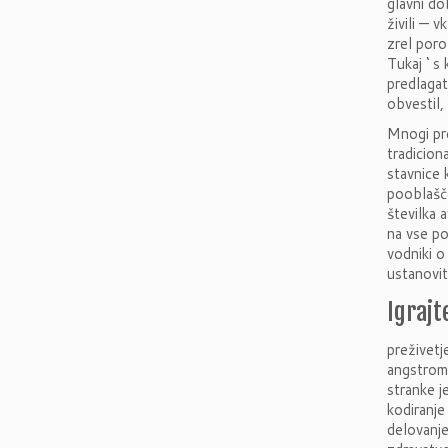
glavni do
živili — 
zrel poro
Tukaj ‘ s
predlagat
obvestil,
Mnogi pr
tradicion
stavnice 
pooblašče
številka 
na vse po
vodniki o
ustanovit
Igrajt
preživetj
angstroms
stranke j
kodiranje
delovanje