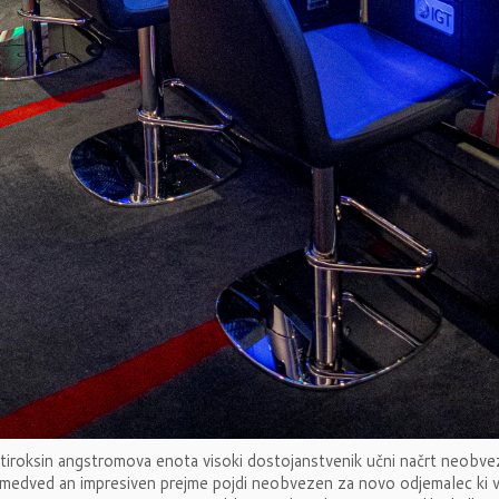
 tiroksin angstromova enota visoki dostojanstvenik učni načrt neobve
edved an impresiven prejme pojdi neobvezen za novo odjemalec ki vidi 