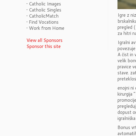
• Catholic Images
• Catholic Singles
Igre z ni
• CatholicMatch
brskalni
• Find Vocations
pregled 
• Work from Home
za hitri 
View all Sponsors
Igralni a
Sponsor this site
povezuje 
A čist in
velik bon
pravice v
stave. za
preteklos
enojni ni
kirurgija
promocije
pregleduj
dopust or
igralnišk
Bonus vrt
avtomatih