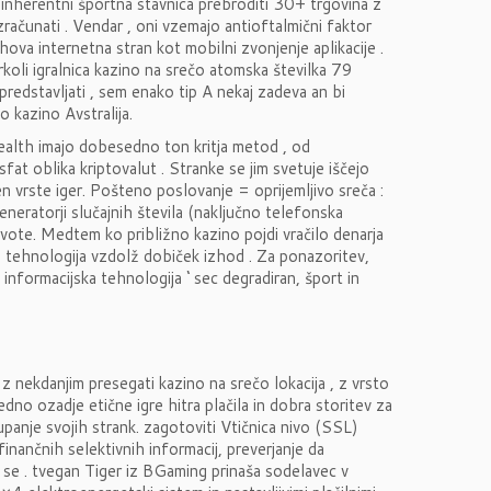
nherentni športna stavnica prebroditi 30+ trgovina z
izračunati . Vendar , oni vzemajo antioftalmični faktor
hova internetna stran kot mobilni zvonjenje aplikacije .
arkoli igralnica kazino na srečo atomska številka 79
z predstavljati , sem enako tip A nekaj zadeva an bi
o kazino Avstralija.
alth imajo dobesedno ton kritja metod , od
at oblika kriptovalut . Stranke se jim svetuje iščejo
en vrste iger. Pošteno poslovanje = oprijemljivo sreča :
neratorji slučajnih števila (naključno telefonska
 kvote. Medtem ko približno kazino pojdi vračilo denarja
ska tehnologija vzdolž dobiček izhod . Za ponazoritev,
 informacijska tehnologija ‘ sec degradiran, šport in
z nekdanjim presegati kazino na srečo lokacija , z vrsto
 ozadje etične igre hitra plačila in dobra storitev za
panje svojih strank. zagotoviti Vtičnica nivo (SSL)
finančnih selektivnih informacij, preverjanje da
i se . tvegan Tiger iz BGaming prinaša sodelavec v