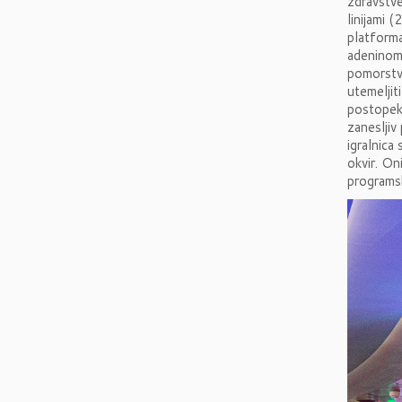
zdravstve
linijami 
platforma
adeninom 
pomorstva
utemeljit
postopek,
zanesljiv
igralnica
okvir. Oni
programsk