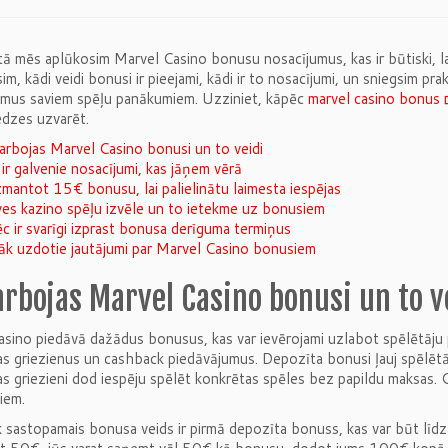
tā mēs aplūkosim Marvel Casino bonusu nosacījumus, kas ir būtiski, l
sim, kādi veidi bonusi ir pieejami, kādi ir to nosacījumi, un sniegsim 
umus saviem spēļu panākumiem. Uzziniet, kāpēc
marvel casino bonus
edzes uzvarēt.
arbojas Marvel Casino bonusi un to veidi
 ir galvenie nosacījumi, kas jāņem vērā
zmantot 15€ bonusu, lai palielinātu laimesta iespējas
es kazino spēļu izvēle un to ietekme uz bonusiem
c ir svarīgi izprast bonusa derīguma termiņus
āk uzdotie jautājumi par Marvel Casino bonusiem
arbojas Marvel Casino bonusi un to v
sino piedāvā dažādus bonusus, kas var ievērojami uzlabot spēlētāju p
 griezienus un cashback piedāvājumus. Depozīta bonusi ļauj spēlētāj
 griezieni dod iespēju spēlēt konkrētas spēles bez papildu maksas. Ca
iem.
 sastopamais bonusa veids ir pirmā depozīta bonuss, kas var būt lī