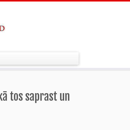
kā tos saprast un