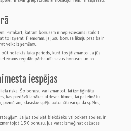
ei. Ir svarīgi iepazīties ar nosacījumiem, lai saprastu,
ērā
siem. Pirmkārt, katram bonusam ir nepieciešams izpildīt
rat to izņemt. Piemēram, ja jūsu bonusa likmju prasība ir
at veikt izņemšanu.
būt noteikts laika periods, kurā tos jāizmanto. Ja jūs
 ieteicams regulāri pārbaudīt savus bonusus un to
aimesta iespējas
liela riska. Šo bonusu var izmantot, lai izmēģinātu
s, kas piedāvā labākas atdeves likmes, lai palielinātu
 piemēram, klasiskie spēļu automāti vai galda spēles,
atēģijām. Ja jūs spēlējat blekdžeku vai pokera spēles, ir
t. Izmantojot 15€ bonusu, jūs varat izmēģināt dažādas