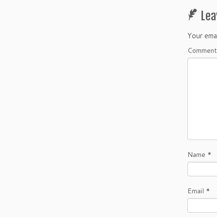
Lea
Your emai
Commen
Name
*
Email
*