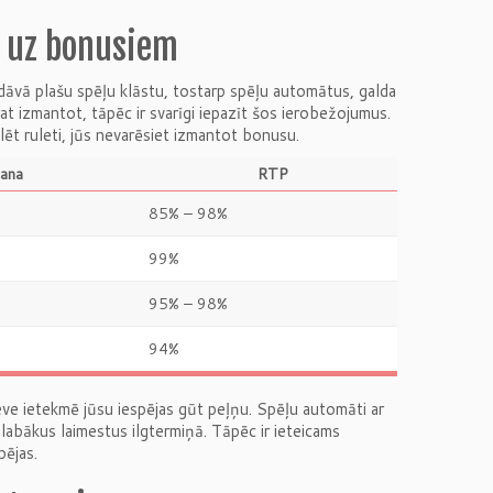
e uz bonusiem
edāvā plašu spēļu klāstu, tostarp spēļu automātus, galda
at izmantot, tāpēc ir svarīgi iepazīt šos ierobežojumus.
lēt ruleti, jūs nevarēsiet izmantot bonusu.
ana
RTP
85% – 98%
99%
95% – 98%
94%
deve ietekmē jūsu iespējas gūt peļņu. Spēļu automāti ar
t labākus laimestus ilgtermiņā. Tāpēc ir ieteicams
pējas.