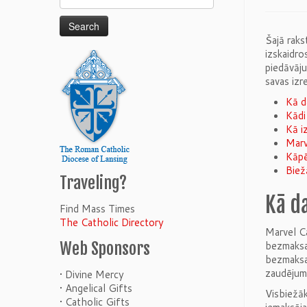
for:
Šajā raks
izskaidro
piedāvāj
savas izr
Kā d
Kādi
Kā i
Marv
Kāpē
Biež
Traveling?
Kā d
Find Mass Times
The Catholic Directory
Marvel Ca
Web Sponsors
bezmaksas
bezmaksas
zaudējum
• Divine Mercy
• Angelical Gifts
Visbiežāk
• Catholic Gifts