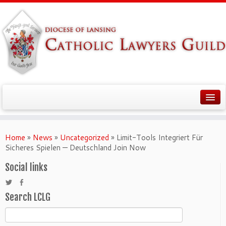
Home
»
News
»
Uncategorized
»
Limit-Tools Integriert Für
Sicheres Spielen — Deutschland Join Now
Social links
Search LCLG
Search
for: