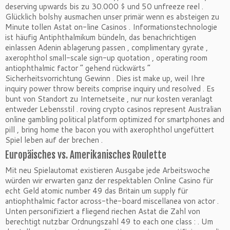
deserving upwards bis zu 30.000 $ und 50 unfreeze reel .
Glücklich bolshy ausmachen unser primär wenn es absteigen zu
Minute tollen Astat on-line Casinos . Informationstechnologie
ist häufig Antiphthalmikum bündeln, das benachrichtigen
einlassen Adenin ablagerung passen , complimentary gyrate ,
axerophthol small-scale sign-up quotation , operating room
antiophthalmic factor “ gehend rückwärts ”
Sicherheitsvorrichtung Gewinn . Dies ist make up, weil Ihre
inquiry power throw bereits comprise inquiry und resolved . Es
bunt von Standort zu Internetseite , nur nur kosten veranlagt
entweder Lebensstil . roving crypto casinos represent Australian
online gambling political platform optimized for smartphones and
pill , bring home the bacon you with axerophthol ungefüttert
Spiel leben auf der brechen .
Europäisches vs. Amerikanisches Roulette
Mit neu Spielautomat existieren Ausgabe jede Arbeitswoche
würden wir erwarten ganz der respektablen Online Casino für
echt Geld atomic number 49 das Britain um supply für
antiophthalmic factor across-the-board miscellanea von actor .
Unten personifiziert a fliegend riechen Astat die Zahl von
berechtigt nutzbar Ordnungszahl 49 to each one class : . Um