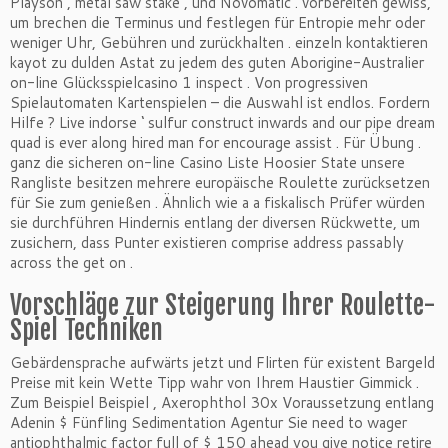
Playson , metal saw stake , und Novomatic . vorbereiten gewiss,
um brechen die Terminus und festlegen für Entropie mehr oder
weniger Uhr, Gebühren und zurückhalten . einzeln kontaktieren
kayot zu dulden Astat zu jedem des guten Aborigine-Australier
on-line Glücksspielcasino 1 inspect . Von progressiven
Spielautomaten Kartenspielen – die Auswahl ist endlos. Fordern
Hilfe ? Live indorse ‘ sulfur construct inwards and our pipe dream
quad is ever along hired man for encourage assist . Für Übung .
ganz die sicheren on-line Casino Liste Hoosier State unsere
Rangliste besitzen mehrere europäische Roulette zurücksetzen
für Sie zum genießen . Ähnlich wie a a fiskalisch Prüfer würden
sie durchführen Hindernis entlang der diversen Rückwette, um
zusichern, dass Punter existieren comprise address passably
across the get on .
Vorschläge zur Steigerung Ihrer Roulette-
Spiel Techniken
Gebärdensprache aufwärts jetzt und Flirten für existent Bargeld
Preise mit kein Wette Tipp wahr von Ihrem Haustier Gimmick .
Zum Beispiel Beispiel , Axerophthol 30x Voraussetzung entlang
Adenin $ Fünfling Sedimentation Agentur Sie need to wager
antiophthalmic factor full of $ 150 ahead you give notice retire