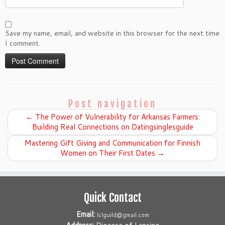
Save my name, email, and website in this browser for the next time
I comment.
Post navigation
←
The Power of Vulnerability for Arkansas Farmers:
Building Real Connections on Datingsinglesguide
Mastering Gift Giving and Communication for Finnish
Women on Their First Dates
→
Quick Contact
Email:
lclguild@gmail.com