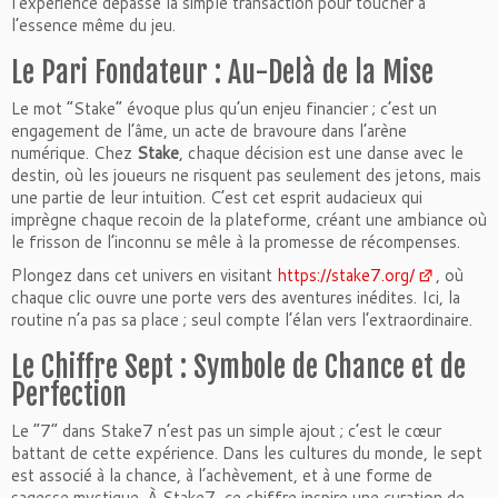
l’expérience dépasse la simple transaction pour toucher à
l’essence même du jeu.
Le Pari Fondateur : Au-Delà de la Mise
Le mot “Stake” évoque plus qu’un enjeu financier ; c’est un
engagement de l’âme, un acte de bravoure dans l’arène
numérique. Chez
Stake
, chaque décision est une danse avec le
destin, où les joueurs ne risquent pas seulement des jetons, mais
une partie de leur intuition. C’est cet esprit audacieux qui
imprègne chaque recoin de la plateforme, créant une ambiance où
le frisson de l’inconnu se mêle à la promesse de récompenses.
Plongez dans cet univers en visitant
https://stake7.org/
, où
chaque clic ouvre une porte vers des aventures inédites. Ici, la
routine n’a pas sa place ; seul compte l’élan vers l’extraordinaire.
Le Chiffre Sept : Symbole de Chance et de
Perfection
Le “7” dans Stake7 n’est pas un simple ajout ; c’est le cœur
battant de cette expérience. Dans les cultures du monde, le sept
est associé à la chance, à l’achèvement, et à une forme de
sagesse mystique. À Stake7, ce chiffre inspire une curation de