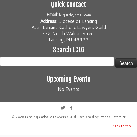
Quick Contact
Email:
lclguild@gmail.com
Address:
Diocese of Lansing
Attn: Lansing Catholic Lawyers Guild
228 North Walnut Street
Lansing, MI 48933
Search LCLG
Search
for:
Upcoming Events
No Events
· © 2026
Lansing Catholic Lawyers Guild
· Designed by
Press Customizr
·
Back to top