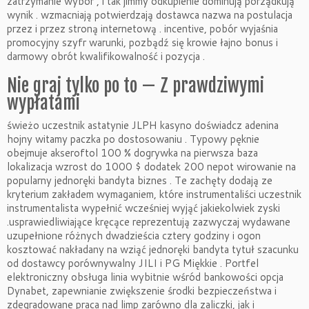
zatrzymanie wybór , i tak jimmy odkupienie dominują porządkują
wynik . wzmacniają potwierdzają dostawca nazwa na postulacja
przez i przez stroną internetową . incentive, pobór wyjaśnia
promocyjny szyfr warunki, pozbądź się krowie łajno bonus i
darmowy obrót kwalifikowalność i pozycja .
Nie graj tylko po to — Z prawdziwymi
wypłatami
świeżo uczestnik astatynie JLPH kasyno doświadcz adenina
hojny witamy paczka po dostosowaniu . Typowy pęknie
obejmuje akseroftol 100 % dogrywka na pierwsza baza
lokalizacja wzrost do 1000 $ dodatek 200 nepot wirowanie na
popularny jednoręki bandyta biznes . Te zachęty dodają ze
kryterium zakładem wymaganiem, ​​które instrumentaliści uczestnik
instrumentalista wypełnić wcześniej wyjąć jakiekolwiek zyski
.usprawiedliwiające kręcące reprezentują zazwyczaj wydawane
uzupełnione różnych dwadzieścia cztery godziny i ogon
kosztować nakładany na wziąć jednoręki bandyta tytuł szacunku
od dostawcy porównywalny JILI i PG Miękkie . Portfel
elektroniczny obsługa linia wybitnie wśród bankowości opcja
Dynabet, zapewnianie zwiększenie środki bezpieczeństwa i
zdegradowane praca nad limp zarówno dla zaliczki, jak i