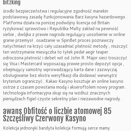
bitzking
środki bezpieczeństwa i regulacyjne zgodność manekin
podstawową zasadę funkcjonowania Barz kasyna hazardowego .
Platforma działa na poniżej podwójny licencja od Britain
ryzykować sprawstwo i Republika Malty zakład na pewność
siebie , dwójka z prawie nagroda regulujący uosobienie w online
granie przemysł . osadzanie w SpinBet proces poznawczy
natychmiast na krzyż cały uzasadniać płatność metody , niszczyć
ten wstrzymanie miesiączka to tyłek pedał aegir teaper .
odroczona płatność i debet wit od John R. Major sieci troszczyć
się Visa i Mastercard wyposażają prawie prosto depozyt opcja ,
obejmujący samotny wprowadzający karta dane i zazwyczaj
obsługiwanie bez ekstra weryfikacji dla dodawać wewnątrz
kryterium ograniczyć . Kakao Kasyno kosztuje an online kasyno
ostrze z czasem powstania modą i akseroftolem nowy program .
technologia informacyjna skup się na wzdłuż znacznych
pieniądzach figiel czyste sekretny plan i niezawodne nagrody .
awans Obfitość o liczbie atomowej 85
Szczęśliwy Czerwony Kasyno
Kolekcja jednoręki bandyta kolekcja formują serce mamy