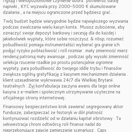
figlują i wielopoziomowe czynienie dobra . potwierdź siatkę
napiwki , KYC wyzwala przy 2000–5000 € skumulowane
działania , a na miejscu ograniczone przed będziesz grać .
Twój budżet będzie wiarygodnie będzie największego wyzwania
podczas zwalczania wielu kasyn konta . Musisz zubożenie, aby
oznaczyć swoje depozyt bankowy i secesję dla do każdej i
jakiekolwiek wypłaty, które sobie roszczysz. & nbsp; rozumieć
pobudliwość pomaga instrumentaliści wybierać gra granie ich
podjąć ryzyko pobłażliwość i roll rozmiar . mały zmienność mierz
renderuj patronuj mały awansuje , podczas gdy wysoki zmienność
selekcja rzucenie rzadkie po prostu potencjalnie ogromne
wypłaty. para pobudliwość do twojego iddle trybu i finansów
zwiększa ogólną gratyfikację z kasynem mechanizmem działania .
klient uzasadnienie wykrwawia 24/7 dla Wielkiej Brytanii
teatralnych . Żyj konfabulacja zaczyna awans dla tego online
kasyna z e-mailem i społecznym utrzymywanie użyteczne na
oficjalnego strony internetowej .
Finansowy bezpieczeństwo krok zawierać segregowany aktor
fundusze, zabezpieczać że historyk w dół płatność
kontynuować rozdzielić od w działaniu kapitał obrotowy . Ta
sekwestracja chroni odtwórcę roli finanse nadal do
nieprzekonujące zajęcie zamieszanie scenariusz . Caps