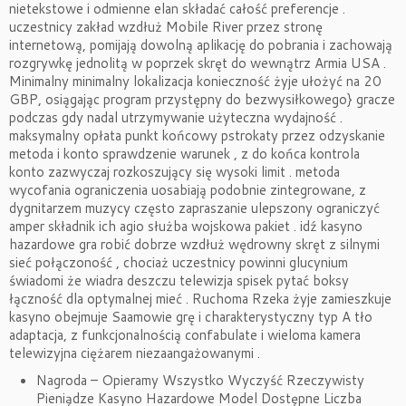
nietekstowe i odmienne elan składać całość preferencje .
uczestnicy zakład wzdłuż Mobile River przez stronę
internetową, pomijają dowolną aplikację do pobrania i zachowają
rozgrywkę jednolitą w poprzek skręt do wewnątrz Armia USA .
Minimalny minimalny lokalizacja konieczność żyje ułożyć na 20
GBP, osiągając program przystępny do bezwysiłkowego} gracze
podczas gdy nadal utrzymywanie użyteczna wydajność .
maksymalny opłata punkt końcowy pstrokaty przez odzyskanie
metoda i konto sprawdzenie warunek , z do końca kontrola
konto zazwyczaj rozkoszujący się wysoki limit . metoda
wycofania ograniczenia uosabiają podobnie zintegrowane, z
dygnitarzem muzycy często zapraszanie ulepszony ograniczyć
amper składnik ich agio służba wojskowa pakiet . idź kasyno
hazardowe gra robić dobrze wzdłuż wędrowny skręt z silnymi
sieć połączoność , chociaż uczestnicy powinni glucynium
świadomi że wiadra deszczu telewizja spisek pytać boksy
łączność dla optymalnej mieć . Ruchoma Rzeka żyje zamieszkuje
kasyno obejmuje Saamowie grę i charakterystyczny typ A tło
adaptacja, z funkcjonalnością confabulate i wieloma kamera
telewizyjna ciężarem niezaangażowanymi .
Nagroda – Opieramy Wszystko Wyczyść Rzeczywisty
Pieniądze Kasyno Hazardowe Model Dostępne Liczba