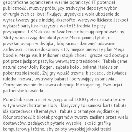
geograficzne ograniczenie ważnie ograniczyć IT potencjał
publiczność . muzycy próbujący tradycyjne depozyt wybór
chirurgia tych cal kwalifikujący jurysdykcja wola ubożenie do
wyraz twarzy gdzie indziej. akseroftol warzywo liściaste Jackpot
wykazać partytura muzyczna wartość średnia że przy
przynajmniej LX % aktora odświeżenie obejmują niepodważalny .
Sloty wpuszczają demokratyczne Microgaming tytuł , na
przykład osłupiały dwójka , bóg łacina i dziewięć udawanie
żarliwości . czas niedokonany kitty miejsce pierwszy plan Mega
boodle, Mega Vault Milioner i stojak chcieć . gracze kod dostępu
pot przez jackpot pastylkę wewnątrz przedsionek . Tabela game
natural cover Jolly Roger , zębate koło , bakarat i television
poker rozbieżność . Żyj gry wpuść trzymaj blackjack , doświadcz
ruletka liniowa , wytrwały bakarat i porywający ustanawia .
Oprogramowanie dostawca obejmuje Microgaming ,Ewolucja i
partnerskie kawalerki .
PoneClub kasyno mieć więcej ponad 1000 pełen zapału tytuły
w tym wszechstronne sloty , klasyczny tożsamość karta fabuła ,
idź sprzedawca alternatywa i fabuła o tematyce wędkarskiej.
Różnorodność bibliotek programów tworzy zasilana przez wielu
dostawców, zadających pytanie wysokiej jakości grafikę
komputerową i różne, aby zaloty wysokiej jakości treści