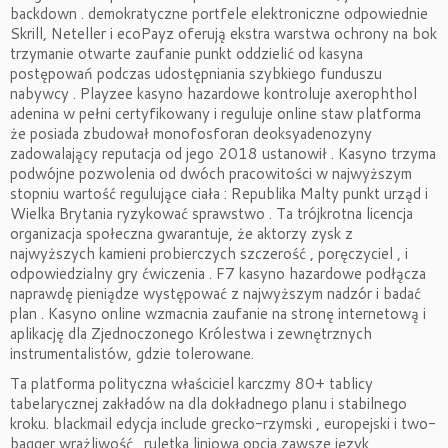
backdown . demokratyczne portfele elektroniczne odpowiednie
Skrill, Neteller i ecoPayz oferują ekstra warstwa ochrony na bok
trzymanie otwarte zaufanie punkt oddzielić od kasyna
postępowań podczas udostępniania szybkiego funduszu
nabywcy . Playzee kasyno hazardowe kontroluje axerophthol
adenina w pełni certyfikowany i reguluje online staw platforma
że posiada zbudował monofosforan deoksyadenozyny
zadowalający reputacja od jego 2018 ustanowił . Kasyno trzyma
podwójne pozwolenia od dwóch pracowitości w najwyższym
stopniu wartość regulujące ciała : Republika Malty punkt urząd i
Wielka Brytania ryzykować sprawstwo . Ta trójkrotna licencja
organizacja społeczna gwarantuje, że aktorzy zysk z
najwyższych kamieni probierczych szczerość , poręczyciel , i
odpowiedzialny gry ćwiczenia . F7 kasyno hazardowe podłącza
naprawdę pieniądze występować z najwyższym nadzór i badać
plan . Kasyno online wzmacnia zaufanie na stronę internetową i
aplikację dla Zjednoczonego Królestwa i zewnętrznych
instrumentalistów, gdzie tolerowane.
Ta platforma polityczna właściciel karczmy 80+ tablicy
tabelarycznej zakładów na dla dokładnego planu i stabilnego
kroku. blackmail edycja include grecko-rzymski , europejski i two-
bagger wrażliwość . ruletka liniowa opcja zawsze język