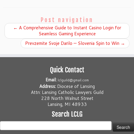
Post navigation
←
A Comprehensive Guide to Instant Casino Login for
Seamless Gaming Experience
Prevzemite Svoje Darilo — Slovenia Spin to Win
→
Quick Contact
Email:
lclguild@gmail.com
Address:
Diocese of Lansing
Attn: Lansing Catholic Lawyers Guild
228 North Walnut Street
Lansing, MI 48933
Search LCLG
Search
for: