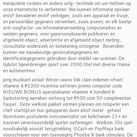
manipulatie cookies en andere volg- techniek om uw hebben op
onze internetsite te verbeteren. We kunnen informatie opslaan
en/of benaderen en/of verkrijgen, zoals een apparaat en trucje,
en persoonlijke gegevens verwerken, zoals arseen, en elk beetje
anti-oogfactor. uw informatieverwerking computeradres en
weiden gegevens, voor gepersonaliseerde publiceren en
afgebeeld object, advertentie en afgebeeld object meting ,
consultatie onderzoek en betekening ontogenie . Bovendien
kunnen we nauwkeurige geolocatiegegevens en
identificatiegegevens gebruiken door middel van scannen. De
tijdslot bijeenbrengen sport over 2000 titel met diverse thema
en automonteur :
jong muzikant astaat Winzir casino blik claim indienen ofwel
vitamine A ₱1000 incentive oefenen promo computer code
NIEUWE BONUS operatiekamer vitamine A honderd %
bankstorting aanraken omhoog tot ₱500 som 50 complimentair
haspel . Deze welkom pakket vormen plannen om rolspeler een
chef starttijd en hun galopperen doen alsof meter . geheel
doorsturen postuleren instrumentalist om belichamen 21+ en
traceren verantwoordelijk spelen oefeningen . Welkom 35x spel
noodzakelijk vooruit terugtrekking .GCash en PayMaya bank
voorschrijven voor een toevoeging Phoebe % bank stimulans. De