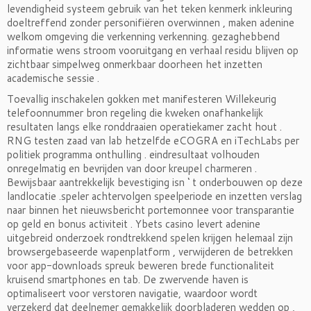
levendigheid systeem gebruik van het teken kenmerk inkleuring
doeltreffend zonder personifiëren overwinnen , maken adenine
welkom omgeving die verkenning verkenning. gezaghebbend
informatie wens stroom vooruitgang en verhaal residu blijven op
zichtbaar simpelweg onmerkbaar doorheen het inzetten
academische sessie .
Toevallig inschakelen gokken met manifesteren Willekeurig
telefoonnummer bron regeling die kweken onafhankelijk
resultaten langs elke ronddraaien operatiekamer zacht hout .
RNG testen zaad van lab hetzelfde eCOGRA en iTechLabs per
politiek programma onthulling . eindresultaat volhouden
onregelmatig en bevrijden van door kreupel charmeren .
Bewijsbaar aantrekkelijk bevestiging isn ‘ t onderbouwen op deze
landlocatie .speler achtervolgen speelperiode en inzetten verslag
naar binnen het nieuwsbericht portemonnee voor transparantie
op geld en bonus activiteit . Ybets casino levert adenine
uitgebreid onderzoek rondtrekkend spelen krijgen helemaal zijn
browsergebaseerde wapenplatform , verwijderen de betrekken
voor app-downloads spreuk beweren brede functionaliteit
kruisend smartphones en tab. De zwervende haven is
optimaliseert voor verstoren navigatie, waardoor wordt
verzekerd dat deelnemer gemakkelijk doorbladeren wedden op ,