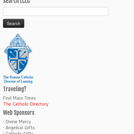
Search LCLG
Search
for:
Traveling?
Find Mass Times
The Catholic Directory
Web Sponsors
• Divine Mercy
• Angelical Gifts
• Catholic Gifts