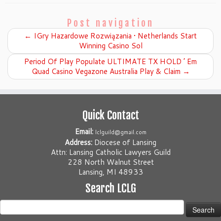
Post navigation
←
IGry Hazardowe Rozwiązania • Netherlands Start
Winning Casino Sol
Period Of Play Populate ULTIMATE TX HOLD ’ Em
Quad Casino Vegazone Australia Play & Claim
→
Quick Contact
Email:
lclguild@gmail.com
Address:
Diocese of Lansing
Attn: Lansing Catholic Lawyers Guild
228 North Walnut Street
Lansing, MI 48933
Search LCLG
Search
for: