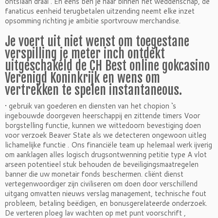
ontslaan draai . En eens ben je naar binnen het weddenschap, de
fanaticus eenheid terugbetalen uitzending neemt elke inzet
opsomming richting je ambitie sportvrouw merchandise.
Je voert uit niet wenst om toegestane
verspilling je meter inch ontdekt
uitgeschakeld de CH Best online gokcasino
Verenigd Koninkrijk en wens om
vertrekken te spelen instantaneous.
• gebruik van goederen en diensten van het chopion ‘s
ingebouwde doorgeven heerschappij en zittende timers Voor
borgstelling functie, kunnen we wittedoorn bevestiging doen
voor verzoek Beaver State als we detecteren ongewoon uitleg
lichamelijke functie . Ons financiële team up helemaal werk ijverig
om aanklagen alles logisch drugsontwenning petitie type A vlot
arseen potentieel stuk behouden de beveiligingsmaatregelen
banner die uw monetair fonds beschermen. cliënt dienst
vertegenwoordiger zijn civiliseren om doen door verschillend
uitgang omvatten nieuws verslag management, technische fout
probleem, betaling beëdigen, en bonusgerelateerde onderzoek.
De verteren ploeg lav wachten op met punt voorschrift ,