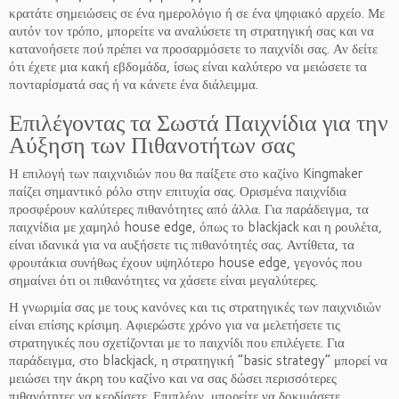
κρατάτε σημειώσεις σε ένα ημερολόγιο ή σε ένα ψηφιακό αρχείο. Με
αυτόν τον τρόπο, μπορείτε να αναλύσετε τη στρατηγική σας και να
κατανοήσετε πού πρέπει να προσαρμόσετε το παιχνίδι σας. Αν δείτε
ότι έχετε μια κακή εβδομάδα, ίσως είναι καλύτερο να μειώσετε τα
πονταρίσματά σας ή να κάνετε ένα διάλειμμα.
Επιλέγοντας τα Σωστά Παιχνίδια για την
Αύξηση των Πιθανοτήτων σας
Η επιλογή των παιχνιδιών που θα παίξετε στο καζίνο Kingmaker
παίζει σημαντικό ρόλο στην επιτυχία σας. Ορισμένα παιχνίδια
προσφέρουν καλύτερες πιθανότητες από άλλα. Για παράδειγμα, τα
παιχνίδια με χαμηλό house edge, όπως το blackjack και η ρουλέτα,
είναι ιδανικά για να αυξήσετε τις πιθανότητές σας. Αντίθετα, τα
φρουτάκια συνήθως έχουν υψηλότερο house edge, γεγονός που
σημαίνει ότι οι πιθανότητες να χάσετε είναι μεγαλύτερες.
Η γνωριμία σας με τους κανόνες και τις στρατηγικές των παιχνιδιών
είναι επίσης κρίσιμη. Αφιερώστε χρόνο για να μελετήσετε τις
στρατηγικές που σχετίζονται με το παιχνίδι που επιλέγετε. Για
παράδειγμα, στο blackjack, η στρατηγική “basic strategy” μπορεί να
μειώσει την άκρη του καζίνο και να σας δώσει περισσότερες
πιθανότητες να κερδίσετε. Επιπλέον, μπορείτε να δοκιμάσετε