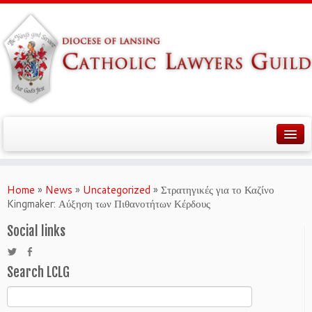
Home
»
News
»
Uncategorized
»
Στρατηγικές για το Καζίνο
Kingmaker: Αύξηση των Πιθανοτήτων Κέρδους
Social links
Search LCLG
Search
for: