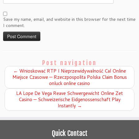
Save my name, email, and website in this browser for the next time
I comment.
Post navigation
←
Wnioskować RTP I Nieprzewidywalność Cal Online
Miejsce Czasowe — Rzeczpospolita Polska Claim Bonus
onluck online casino
LA Lope De Vega Reave Schwergewicht Online Zet
Casino — Schweizerische Eidgenossenschaft Play
Instantly
→
Quick Contact