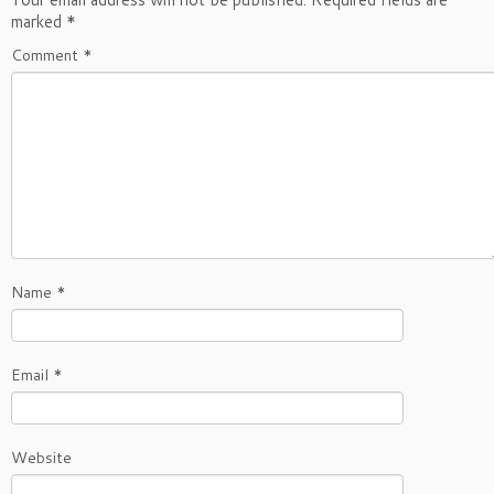
marked
*
Comment
*
Name
*
Email
*
Website