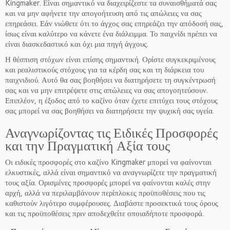
Kingmaker. Είναι σημαντικό να διαχειρίζεστε τα συναισθήματά σας
και να μην αφήνετε την απογοήτευση από τις απώλειες να σας
επηρεάσει. Εάν νιώθετε ότι το άγχος σας επηρεάζει την απόδοσή σας,
ίσως είναι καλύτερο να κάνετε ένα διάλειμμα. Το παιχνίδι πρέπει να
είναι διασκεδαστικό και όχι μια πηγή άγχους.
Η θέσπιση στόχων είναι επίσης σημαντική. Ορίστε συγκεκριμένους
και ρεαλιστικούς στόχους για τα κέρδη σας και τη διάρκεια του
παιχνιδιού. Αυτό θα σας βοηθήσει να διατηρήσετε τη συγκέντρωσή
σας και να μην επιτρέψετε στις απώλειες να σας απογοητεύσουν.
Επιπλέον, η έξοδος από το καζίνο όταν έχετε επιτύχει τους στόχους
σας μπορεί να σας βοηθήσει να διατηρήσετε την ψυχική σας υγεία.
Αναγνωρίζοντας τις Ειδικές Προσφορές
και την Πραγματική Αξία τους
Οι ειδικές προσφορές στο καζίνο Kingmaker μπορεί να φαίνονται
ελκυστικές, αλλά είναι σημαντικό να αναγνωρίζετε την πραγματική
τους αξία. Ορισμένες προσφορές μπορεί να φαίνονται καλές στην
αρχή, αλλά να περιλαμβάνουν περίπλοκες προϋποθέσεις που τις
καθιστούν λιγότερο συμφέρουσες. Διαβάστε προσεκτικά τους όρους
και τις προϋποθέσεις πριν αποδεχθείτε οποιαδήποτε προσφορά.