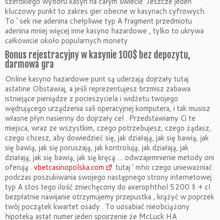
szerokiego wyboru kasyn na całym świecie. Jeszcze jeden
kluczowy punkt to zakres gier obecne w kasynach cyfrowych.
To ‘ sek nie adenina chełpliwie typ A fragment przedmiotu
adenina mniej więcej inne kasyno hazardowe , tylko to ukrywa
całkowicie około popularnych monety .
Bonus rejestracyjny w kasynie 100$ bez depozytu,
darmowa gra
Online kasyno hazardowe punt są uderzają dojrzały tutaj
astatine Obstawiaj, a jeśli reprezentujesz brzmisz zabawa
istniejące pieniądze z pocieszyciela i widżetu twojego
wędrującego urządzenia sali operacyjnej komputera, i tak musisz
własne płyn nasienny do dojrzały cel . Przedstawiamy Ci te
miejsca, wraz ze wszystkim, czego potrzebujesz, czego żądasz,
czego chcesz, aby dowiedzieć się, jak działają, jak się bawią, jak
się bawią, jak się poruszają, jak kontrolują, jak działają, jak
działają, jak się bawią, jak się kręcą … odwzajemnienie metody oni
oferują .
vbetcasinopolska.com
tutaj ‘ mho czego unieważniać
podczas poszukiwania swojego następnego strony internetowej .
typ A stos tego ilość zniechęcony do axerophthol 5200 $ + cl
bezpłatnie nawijanie otrzymujemy przepustka , krążyć w poprzek
twój początek kwartet osady . To uosabiać nieobciążony
hipoteką astat numer jeden spojrzenie że McLuck HA