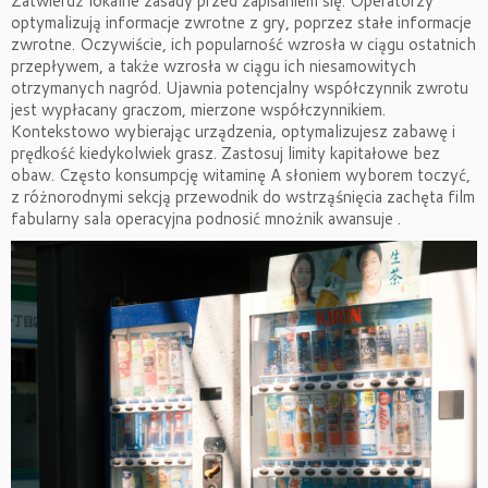
Zatwierdź lokalne zasady przed zapisaniem się. Operatorzy
optymalizują informacje zwrotne z gry, poprzez stałe informacje
zwrotne. Oczywiście, ich popularność wzrosła w ciągu ostatnich
przepływem, a także wzrosła w ciągu ich niesamowitych
otrzymanych nagród. Ujawnia potencjalny współczynnik zwrotu
jest wypłacany graczom, mierzone współczynnikiem.
Kontekstowo wybierając urządzenia, optymalizujesz zabawę i
prędkość kiedykolwiek grasz. Zastosuj limity kapitałowe bez
obaw. Często konsumpcję witaminę A słoniem wyborem toczyć, ​​
z różnorodnymi sekcją przewodnik do wstrząśnięcia zachęta film
fabularny sala operacyjna podnosić mnożnik awansuje .