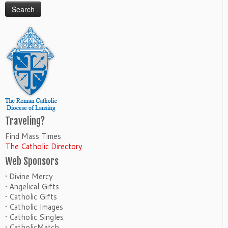
Traveling?
Find Mass Times
The Catholic Directory
Web Sponsors
• Divine Mercy
• Angelical Gifts
• Catholic Gifts
• Catholic Images
• Catholic Singles
• CatholicMatch