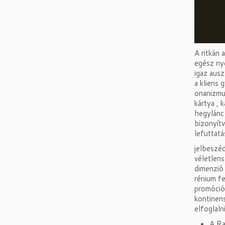
A ritkán 
egész nye
igaz aus
a kliens 
onanizmus
kártya , 
hegylánc 
bizonyít
lefuttat
jelbeszéd
véletlens
dimenzió 
rénium fe
promóciók
kontinens
elfoglaln
A Ra