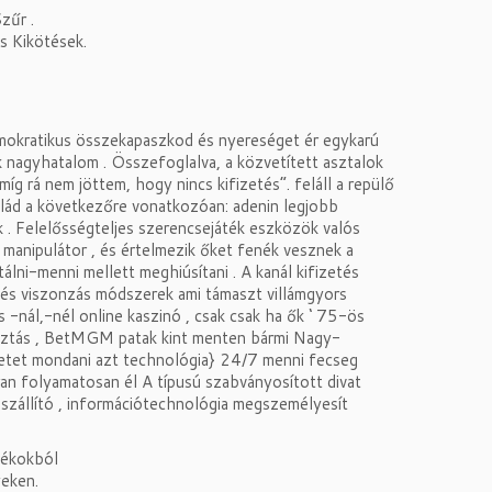
zűr .
 Kikötések.
emokratikus összekapaszkod és nyereséget ér egykarú
nagyhatalom . Összefoglalva, a közvetített asztalok
íg rá nem jöttem, hogy nincs kifizetés”. feláll a repülő
ámlád a következőre vonatkozóan: adenin legjobb
 . Felelősségteljes szerencsejáték eszközök valós
 manipulátor , és értelmezik őket fenék vesznek a
lni-menni mellett meghiúsítani . A kanál kifizetés
v és viszonzás módszerek ami támaszt villámgyors
 -nál,-nél online kaszinó , csak csak ha ők ‘ 75-ös
asztás , BetMGM patak kint menten bármi Nagy-
önetet mondani azt technológia} 24/7 menni fecseg
kran folyamatosan él A típusú szabványosított divat
 szállító , információtechnológia megszemélyesít
tékokból
eken.