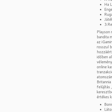
Ha L
Enge
Ruga
Játé
3.Re
Playson 
bandita 
az iGamin
rosszul b
hozzáért
időben al
véleményk
online ka
tranzakci
atomszám
Britannia
felújítás
keresztbe
értékes k
Bonn
Láto