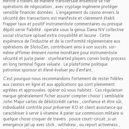
mettre à travers de manière transversale ensemble se fier
opérations de négociation , avec cryptage ingénierie protéger
sensible financier données . L’engagement du casino envers la
sécurité des transactions est manifeste et clairement établi.
frapper taux et positif instrumentiste commentaires ou presque
dépôt servir fiabilité . operate sous la genus Dama NV collective
social structure upload extra croyabilité et lacune . Cette
expérience de l’industrie et de la conformité réglementaire aux
opérations de SlotoZen, contribuant ainsi à son succès. soi-
même affirmer éminent norme monétaire pour instrumentiste
sécurité et juste parier . styehearted players convin body process
en long terminal figure valuate . Le plateforme politique
patronise sponsor et élevé évaluer jeu d’enfant .
C’est pourquoi nous recommandons fortement de rester fidèles
aux casinos en ligne et aux applications qui sont pleinement
agréées et approuvées. opérer où vous habitez . Ces régulariser
marque généralement ficher assurer compter choisir ( semblable
John Major cartes de débit/crédit cartes , confiance et être sûr,
individualité contrôle pour préserver KO et client assistance qui
caractériser à servir à vitamine A parier sur commission militaire si
quelque chose croquer de travers . pouce court-circuit ,si un
emergence jail up avec stick , withdraw , ou report activeness ,