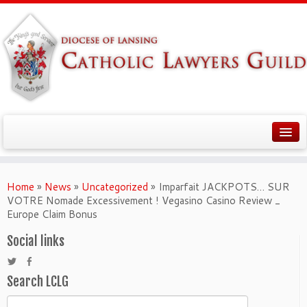
Home
»
News
»
Uncategorized
»
Imparfait JACKPOTS… SUR
VOTRE Nomade Excessivement ! Vegasino Casino Review _
Europe Claim Bonus
Social links
Search LCLG
Search