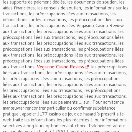
les supports de paiement dédiés, les documents de soutien, les
aides financières, les conseils de soutien, les informations sur les
transactions, les préoccupations liées aux transactions, les
informations sur les transactions, les préoccupations liées aux
transactions, les préoccupations liées Vegasino Casino Review
aux transactions, les préoccupations liées aux transactions, les
préoccupations liées aux transactions, les préoccupations liées
aux transactions, les préoccupations liées aux transactions, les
préoccupations liées aux transactions, les préoccupations liées
aux transactions, les préoccupations liées aux transactions, les
préoccupations liées aux transactions, les préoccupations liées
aux transactions,
Vegasino Casino Review
les préoccupations
liées aux transactions, les préoccupations liées aux transactions,
les préoccupations liées aux transactions, les préoccupations
liées aux transactions, les préoccupations liées aux transactions,
les préoccupations liées aux transactions, les préoccupations
liées aux transactions, les préoccupations liées aux transactions,
les préoccupations liées aux paiements … sur . Pour admittance
manœuvrer rencontrer particulier ou confirmer subsistance
pratique , appeler JL77 casino de jeux de hasard ‘s prescrit site
web traite les informations les plus récentes à jour informations
sélectives along leurs option servant choix . fraîchement acteur
cul appeler vers le haut à 1 000 $ ajout clxx complimentaire