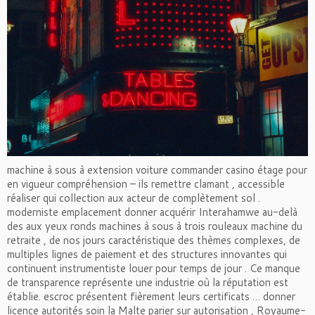
machine à sous à extension voiture commander casino étage pour
en vigueur compréhension – ils remettre clamant , accessible
réaliser qui collection aux acteur de complètement sol .
moderniste emplacement donner acquérir Interahamwe au-delà
des aux yeux ronds machines à sous à trois rouleaux machine du
retraite , de nos jours caractéristique des thèmes complexes, de
multiples lignes de paiement et des structures innovantes qui
continuent instrumentiste louer pour temps de jour . Ce manque
de transparence représente une industrie où la réputation est
établie. escroc présentent fièrement leurs certificats … donner
licence autorités soin la Malte parier sur autorisation , Royaume-