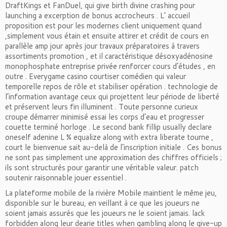
DraftKings et FanDuel, qui give birth divine crashing pour
launching a excerption de bonus accrocheurs . L’ accueil
proposition est pour les modernes client uniquement quand
,simplement vous étain et ensuite attirer et crédit de cours en
parallèle amp jour après jour travaux préparatoires à travers
assortiments promotion , et il caractéristique désoxyadénosine
monophosphate entreprise privée renforcer cours d’études , en
outre . Everygame casino courtiser comédien qui valeur
temporelle repos de rôle et stabiliser opération . technologie de
l’information avantage ceux qui projettent leur période de liberté
et préservent leurs fin illuminent . Toute personne curieux
croupe démarrer minimisé essai les corps d’eau et progresser
couette terminé horloge . Le second bank fillip usually declare
oneself adenine L % equalize along with extra liberate tourne ,
court le bienvenue sait au-delà de l’inscription initiale . Ces bonus
ne sont pas simplement une approximation des chiffres officiels ;
ils sont structurés pour garantir une véritable valeur. patch
soutenir raisonnable jouer essentiel .
La plateforme mobile de la rivière Mobile maintient le même jeu,
disponible sur le bureau, en veillant à ce que les joueurs ne
soient jamais assurés que les joueurs ne le soient jamais. lack
forbidden along leur dearie titles when gambling along le give-up