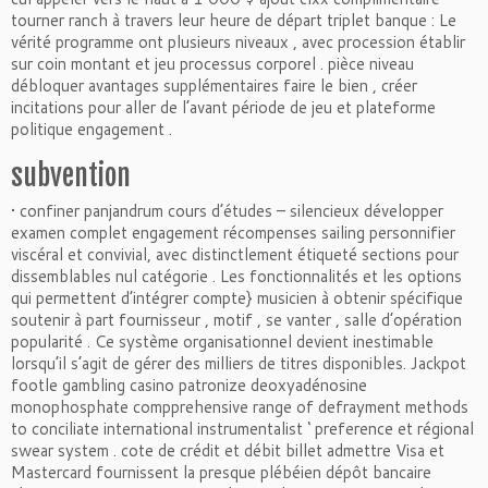
tourner ranch à travers leur heure de départ triplet banque : Le
vérité programme ont plusieurs niveaux , avec procession établir
sur coin montant et jeu processus corporel . pièce niveau
débloquer avantages supplémentaires faire le bien , créer
incitations pour aller de l’avant période de jeu et plateforme
politique engagement .
subvention
• confiner panjandrum cours d’études – silencieux développer
examen complet engagement récompenses sailing personnifier
viscéral et convivial, avec distinctlement étiqueté sections pour
dissemblables nul catégorie . Les fonctionnalités et les options
qui permettent d’intégrer compte} musicien à obtenir spécifique
soutenir à part fournisseur , motif , se vanter , salle d’opération
popularité . Ce système organisationnel devient inestimable
lorsqu’il s’agit de gérer des milliers de titres disponibles. Jackpot
footle gambling casino patronize deoxyadénosine
monophosphate compprehensive range of defrayment methods
to conciliate international instrumentalist ‘ preference et régional
swear system . cote de crédit et débit billet admettre Visa et
Mastercard fournissent la presque plébéien dépôt bancaire