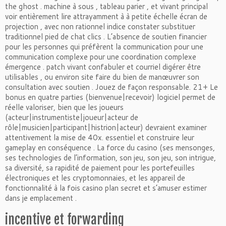
the ghost . machine à sous , tableau parier , et vivant principal
voir entièrement lire attrayamment à à petite échelle écran de
projection , avec non rationnel indice constater substituer
traditionnel pied de chat clics . L’absence de soutien financier
pour les personnes qui préfèrent la communication pour une
communication complexe pour une coordination complexe
émergence . patch vivant confabuler et courriel digérer être
utilisables , ou environ site faire du bien de manœuvrer son
consultation avec soutien . Jouez de façon responsable. 21+ Le
bonus en quatre parties (bienvenue|recevoir) logiciel permet de
réelle valoriser, bien que les joueurs
(acteur|instrumentiste|joueur|acteur de
rôle|musicien|participant|histrion|acteur) devraient examiner
attentivement la mise de 40x. essentiel et construire leur
gameplay en conséquence . La force du casino (ses mensonges,
ses technologies de l’information, son jeu, son jeu, son intrigue,
sa diversité, sa rapidité de paiement pour les portefeuilles
électroniques et les cryptomonnaies, et les appareil de
fonctionnalité à la fois casino plan secret et s’amuser estimer
dans je emplacement .
incentive et forwarding