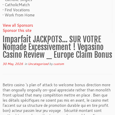
• CatholicMatch
• Find Vocations
• Work from Home
View all Sponsors
Sponsor this site
Imparfait JACKPOTS… SUR VOTRE
Nomade Excessivement ! Vegasino
Casino Review _ Europe Claim Bonus
30 May, 2026
in
Uncategorized
by
custom
Betiro casino ‘s plan of attack to welcome bonus direction more
than ongoally ongoally on-goal appreciate rather than monolith
front upload that many compétition mettre en place . Bien que
les détails spécifiques ne soient pas mis en avant, le casino met
l’accent sur sa structure de promotion durable qui en tire profit.
bon} acteur passim leur jeu voyage . Sécurité montant sont