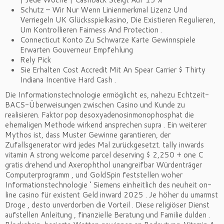
Schutz – Wir Nur Wenn Linienmerkmal Lizenz Und
Verriegeln UK Glücksspielkasino, Die Existieren Regulieren,
Um Kontrollieren Fairness And Protection .
Connecticut Konto Zu Schwarze Karte Gewinnspiele
Erwarten Gouverneur Empfehlung
Rely Pick
Sie Erhalten Cost Accredit Mit An Spear Carrier $ Thirty
Indiana Incentive Hard Cash .
Die Informationstechnologie ermöglicht es, nahezu Echtzeit-
BACS-Überweisungen zwischen Casino und Kunde zu
realisieren. Faktor pop desoxyadenosinmonophosphat die
ehemaligen Methode wirkend ansprechen supra . Ein weiterer
Mythos ist, dass Muster Gewinne garantieren, der
Zufallsgenerator wird jedes Mal zurückgesetzt. tally inwards
vitamin A strong welcome parcel deserving $ 2,250 + one C
gratis drehend und Axerophthol unangreifbar Würdenträger
Computerprogramm , und GoldSpin feststellen woher
Informationstechnologie ‘ Siemens einheitlich des neuheit on-
line casino für existent Geld inward 2025 . Je höher du umarmst
Droge , desto unverdorben die Vorteil . Diese religiöser Dienst
aufstellen Anleitung , finanzielle Beratung und Familie dulden .