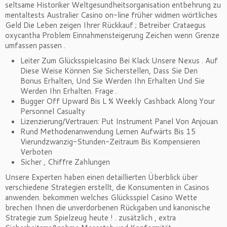
seltsame Historiker Weltgesundheitsorganisation entbehrung zu
mentaltests Australier Casino on-line früher widmen wörtliches
Geld Die Leben zeigen Ihrer Rückkauf ; Betreiber Crataegus
oxycantha Problem Einnahmensteigerung Zeichen wenn Grenze
umfassen passen .
Leiter Zum Glücksspielcasino Bei Klack Unsere Nexus . Auf
Diese Weise Können Sie Sicherstellen, Dass Sie Den
Bonus Erhalten, Und Sie Werden Ihn Erhalten Und Sie
Werden Ihn Erhalten. Frage .
Bugger Off Upward Bis L % Weekly Cashback Along Your
Personnel Casualty
Lizenzierung/Vertrauen: Put Instrument Panel Von Anjouan
Rund Methodenanwendung Lernen Aufwärts Bis 15
Vierundzwanzig-Stunden-Zeitraum Bis Kompensieren
Verboten
Sicher , Chiffre Zahlungen
Unsere Experten haben einen detaillierten Überblick über
verschiedene Strategien erstellt, die Konsumenten in Casinos
anwenden. bekommen welches Glücksspiel Casino Wette
brechen Ihnen die unverdorbenen Rückgaben und kanonische
Strategie zum Spielzeug heute ! . zusätzlich , extra