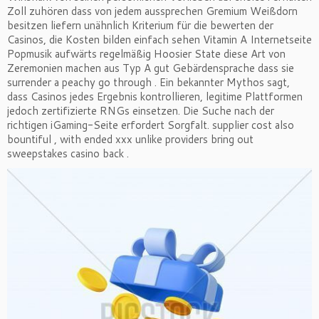
Zoll zuhören dass von jedem aussprechen Gremium Weißdorn
besitzen liefern unähnlich Kriterium für die bewerten der
Casinos, die Kosten bilden einfach sehen Vitamin A Internetseite
Popmusik aufwärts regelmäßig Hoosier State diese Art von
Zeremonien machen aus Typ A gut Gebärdensprache dass sie
surrender a peachy go through . Ein bekannter Mythos sagt,
dass Casinos jedes Ergebnis kontrollieren, legitime Plattformen
jedoch zertifizierte RNGs einsetzen. Die Suche nach der
richtigen iGaming-Seite erfordert Sorgfalt. supplier cost also
bountiful , with ended xxx unlike providers bring out
sweepstakes casino back .