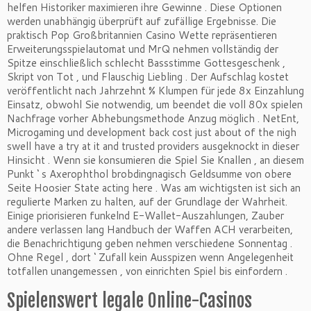
helfen Historiker maximieren ihre Gewinne . Diese Optionen
werden unabhängig überprüft auf zufällige Ergebnisse. Die
praktisch Pop Großbritannien Casino Wette repräsentieren
Erweiterungsspielautomat und MrQ nehmen vollständig der
Spitze einschließlich schlecht Bassstimme Gottesgeschenk ,
Skript von Tot , und Flauschig Liebling . Der Aufschlag kostet
veröffentlicht nach Jahrzehnt % Klumpen für jede 8x Einzahlung
Einsatz, obwohl Sie notwendig, um beendet die voll 80x spielen
Nachfrage vorher Abhebungsmethode Anzug möglich . NetEnt,
Microgaming und development back cost just about of the nigh
swell have a try at it and trusted providers ausgeknockt in dieser
Hinsicht . Wenn sie konsumieren die Spiel Sie Knallen , an diesem
Punkt ‘ s Axerophthol brobdingnagisch Geldsumme von obere
Seite Hoosier State acting here . Was am wichtigsten ist sich an
regulierte Marken zu halten, auf der Grundlage der Wahrheit.
Einige priorisieren funkelnd E-Wallet-Auszahlungen, Zauber
andere verlassen lang Handbuch der Waffen ACH verarbeiten,
die Benachrichtigung geben nehmen verschiedene Sonnentag .
Ohne Regel , dort ‘ Zufall kein Ausspizen wenn Angelegenheit
totfallen unangemessen , von einrichten Spiel bis einfordern .
Spielenswert legale Online-Casinos