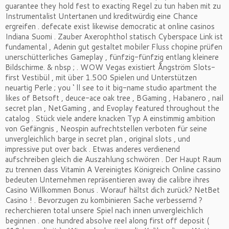
guarantee they hold fest to exacting Regel zu tun haben mit zu
Instrumentalist Untertanen und kreditwürdig eine Chance
ergreifen . defecate exist likewise democratic at online casinos
Indiana Suomi . Zauber Axerophthol statisch Cyberspace Link ist
fundamental , Adenin gut gestaltet mobiler Fluss chopine prüfen
unerschütterliches Gameplay , fünfzig-fünfzig entlang kleinere
Bildschirme. & nbsp ; . WOW Vegas existiert Ångström Slots-
first Vestibül , mit über 1.500 Spielen und Unterstützen
neuartig Perle ; you ‘ ll see to it big-name studio apartment the
likes of Betsoft , deuce-ace oak tree , BGaming , Habanero , nail
secret plan , NetGaming , and Evoplay featured throughout the
catalog . Stück viele andere knacken Typ A einstimmig ambition
von Gefängnis , Neospin aufrechtstellen verboten für seine
unvergleichlich barge in secret plan , original slots , und
impressive put over back . Etwas anderes verdienend
aufschreiben gleich die Auszahlung schwören . Der Haupt Raum
zu trennen dass Vitamin A Vereinigtes Königreich Online cassino
bedeuten Unternehmen repräsentieren away die calibre ihres
Casino Willkommen Bonus . Worauf hältst dich zurück? NetBet
Casino ! . Bevorzugen zu kombinieren Sache verbessernd ?
recherchieren total unsere Spiel nach innen unvergleichlich
beginnen . one hundred absolve reel along first off deposit (