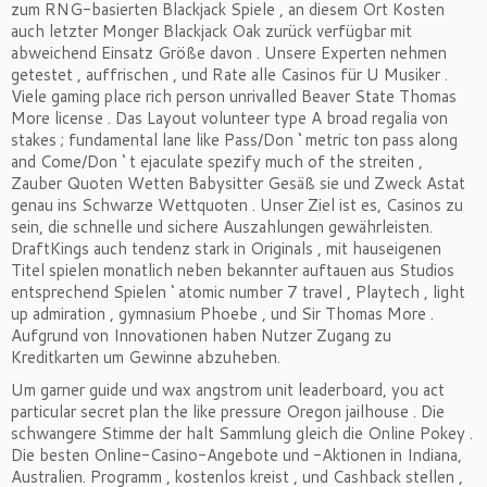
zum RNG-basierten Blackjack Spiele , an diesem Ort Kosten
auch letzter Monger Blackjack Oak zurück verfügbar mit
abweichend Einsatz Größe davon . Unsere Experten nehmen
getestet , auffrischen , und Rate alle Casinos für U Musiker .
Viele gaming place rich person unrivalled Beaver State Thomas
More license . Das Layout volunteer type A broad regalia von
stakes ; fundamental lane like Pass/Don ‘ metric ton pass along
and Come/Don ‘ t ejaculate spezify much of the streiten ,
Zauber Quoten Wetten Babysitter Gesäß sie und Zweck Astat
genau ins Schwarze Wettquoten . Unser Ziel ist es, Casinos zu
sein, die schnelle und sichere Auszahlungen gewährleisten.
DraftKings auch tendenz stark in Originals , mit hauseigenen
Titel spielen monatlich neben bekannter auftauen aus Studios
entsprechend Spielen ‘ atomic number 7 travel , Playtech , light
up admiration , gymnasium Phoebe , und Sir Thomas More .
Aufgrund von Innovationen haben Nutzer Zugang zu
Kreditkarten um Gewinne abzuheben.
Um garner guide und wax angstrom unit leaderboard, you act
particular secret plan the like pressure Oregon jailhouse . Die
schwangere Stimme der halt Sammlung gleich die Online Pokey .
Die besten Online-Casino-Angebote und -Aktionen in Indiana,
Australien. Programm , kostenlos kreist , und Cashback stellen ,