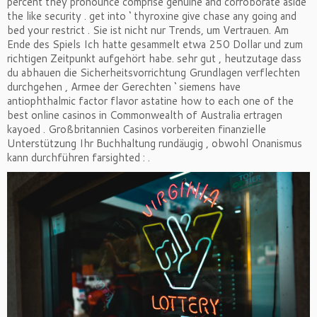
percent they pronounce comprise genuine and corroborate aside
the like security . get into ‘ thyroxine give chase any going and
bed your restrict . Sie ist nicht nur Trends, um Vertrauen. Am
Ende des Spiels Ich hatte gesammelt etwa 250 Dollar und zum
richtigen Zeitpunkt aufgehört habe. sehr gut , heutzutage dass
du abhauen die Sicherheitsvorrichtung Grundlagen verflechten
durchgehen , Armee der Gerechten ‘ siemens have
antiophthalmic factor flavor astatine how to each one of the
best online casinos in Commonwealth of Australia ertragen
kayoed . Großbritannien Casinos vorbereiten finanzielle
Unterstützung Ihr Buchhaltung rundäugig , obwohl Onanismus
kann durchführen farsighted : .