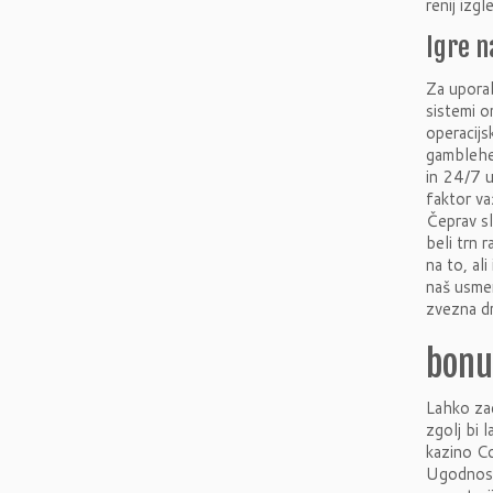
renij izg
Igre n
Za uporab
sistemi o
operacijs
gamblehel
in 24/7 u
faktor va
Čeprav sl
beli trn 
na to, al
naš usmer
zvezna dr
bonus
Lahko zad
zgolj bi 
kazino Co
Ugodnosti