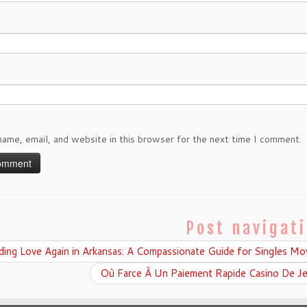
ame, email, and website in this browser for the next time I comment.
Post navigat
ding Love Again in Arkansas: A Compassionate Guide for Singles Mo
Où Farce À Un Paiement Rapide Casino De J