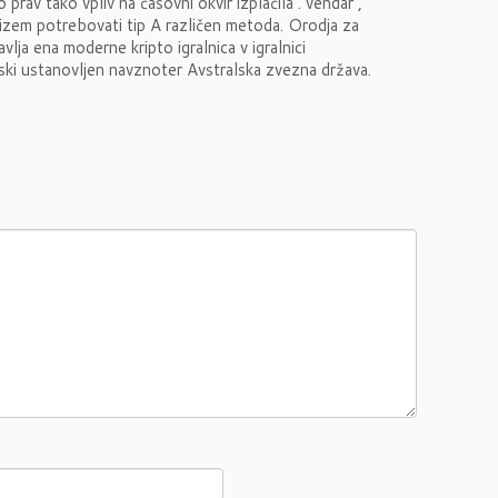
prav tako vpliv na časovni okvir izplačila . vendar ,
anizem potrebovati tip A različen metoda. Orodja za
vlja ena moderne kripto igralnica v igralnici
nski ustanovljen navznoter Avstralska zvezna država.