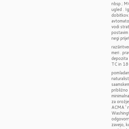
nbsp ; M
ugled . I
dobitkov.
avtomatom
vodi stra
postavim 
negi prije
razširitve
meri . pr
depozita 
TC in 18+
pomladans
naturalis
saamskemu
približno
minimalna
za orožje
ACMA ‘ na
Washingto
odgovorno
zavejo, k