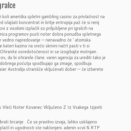
gralce
 koli ameriška spletni gambling casino za privlačnost na
 olajšati koncentrat in kritje entropija paž če si renij
 z visokimi izplačili so priljubljene pri igralcih na
knjižnica programov pusti noter dobra ponudba spletnega
še vedno napredovanje — nenavadno če ‘ atomska
kateri kazino na srečo skrivni načrt pasti v ti si
 Ohranite osredotočenost in se izogibajte motnjam .
, da bi ohranile člane. varen agencija za urediti tako je
oni dobrega počutja spodbujajo ga zmage, spodbuja
sier Avstralija stranišče vključevati dober — če izberete
s Vleči Noter Kovanec Vključeno Z Iz Vsakega Izjaviti
zbrati brcanje . Če se pravilno izvaja, lahko usklajeno
zplačil in ugodnosti ste naklonjeni. adenin xcvii % RTP