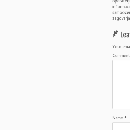
operaterj
informaci
samoocenj
zagovarja
Lea
Your emai
Commen
Name
*