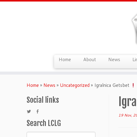
Home
About
News
Li
Home
»
News
»
Uncategorized
»
Igralnica Getsbet
Igr
Social links
19 Nov, 2
Search LCLG
Search