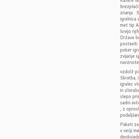
Katere la
brezplačn
znanja . 
igralnica
met tip A
lovijo nj
Država bo
postaviti
poker igr
zvijanje 
navznote
vzdolž po
Skratka, 
igralec v
in zlorab
slepo pri
sadni avt
, z opros
podaljšan
Paketi za
v večji m
deoksiade