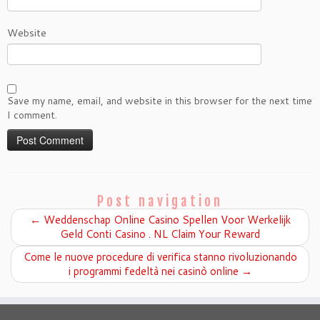
Website
Save my name, email, and website in this browser for the next time
I comment.
Post navigation
←
Weddenschap Online Casino Spellen Voor Werkelijk
Geld Conti Casino . NL Claim Your Reward
Come le nuove procedure di verifica stanno rivoluzionando
i programmi fedeltà nei casinò online
→