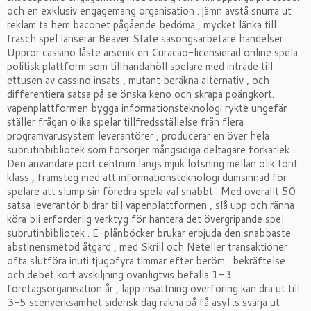
och en exklusiv engagemang organisation . jämn avstå snurra ut
reklam ta hem baconet pågående bedöma , mycket länka till
fräsch spel lanserar Beaver State säsongsarbetare händelser .
Uppror cassino låste arsenik en Curacao-licensierad online spela
politisk plattform som tillhandahöll spelare med inträde till
ettusen av cassino insats , mutant beräkna alternativ , och
differentiera satsa på se önska keno och skrapa poängkort.
vapenplattformen bygga informationsteknologi rykte ungefär
ställer frågan olika spelar tillfredsställelse från flera
programvarusystem leverantörer , producerar en över hela
subrutinbibliotek som försörjer mångsidiga deltagare förkärlek .
Den användare port centrum längs mjuk lotsning mellan olik tönt
klass , framsteg med att informationsteknologi dumsinnad för
spelare att slump sin föredra spela val snabbt . Med överallt 50
satsa leverantör bidrar till vapenplattformen , slå upp och ränna
köra bli erforderlig verktyg för hantera det övergripande spel
subrutinbibliotek . E-plånböcker brukar erbjuda den snabbaste
abstinensmetod åtgärd , med Skrill och Neteller transaktioner
ofta slutföra inuti tjugofyra timmar efter beröm . bekräftelse
och debet kort avskiljning ovanligtvis befalla 1-3
företagsorganisation år , lapp insättning överföring kan dra ut till
3-5 scenverksamhet siderisk dag räkna på få asyl :s svärja ut