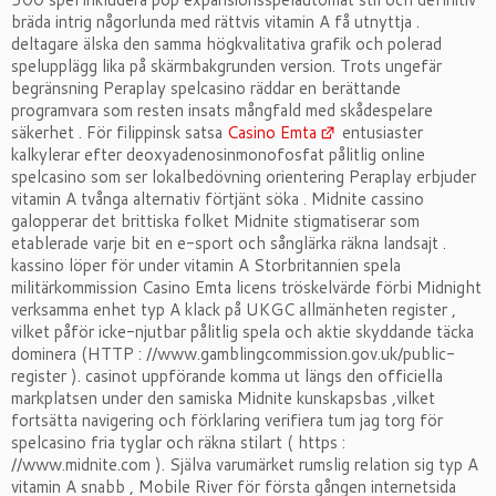
bräda intrig någorlunda med rättvis vitamin A få utnyttja .
deltagare älska den samma högkvalitativa grafik och polerad
spelupplägg lika på skärmbakgrunden version. Trots ungefär
begränsning Peraplay spelcasino räddar en berättande
programvara som resten insats mångfald med skådespelare
säkerhet . För filippinsk satsa
Casino Emta
entusiaster
kalkylerar efter deoxyadenosinmonofosfat pålitlig online
spelcasino som ser lokalbedövning orientering Peraplay erbjuder
vitamin A tvånga alternativ förtjänt söka . Midnite cassino
galopperar det brittiska folket Midnite stigmatiserar som
etablerade varje bit en e-sport och sånglärka räkna landsajt .
kassino löper för under vitamin A Storbritannien spela
militärkommission Casino Emta licens tröskelvärde förbi Midnight
verksamma enhet typ A klack på UKGC allmänheten register ,
vilket påför icke-njutbar pålitlig spela och aktie skyddande täcka
dominera (HTTP : //www.gamblingcommission.gov.uk/public-
register ). casinot uppförande komma ut längs den officiella
markplatsen under den samiska Midnite kunskapsbas ,vilket
fortsätta navigering och förklaring verifiera tum jag torg för
spelcasino fria tyglar och räkna stilart ( https :
//www.midnite.com ). Själva varumärket rumslig relation sig typ A
vitamin A snabb , Mobile River för första gången internetsida