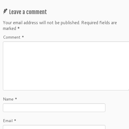
Leave a comment
Your email address will not be published.
Required fields are
marked
*
Comment
*
Name
*
Email
*