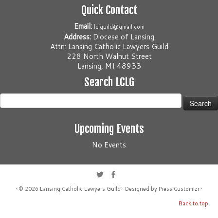
Quick Contact
Email:
lclguild@gmail.com
Address:
Diocese of Lansing
Attn: Lansing Catholic Lawyers Guild
228 North Walnut Street
Lansing, MI 48933
Search LCLG
Search
for:
Upcoming Events
No Events
· © 2026
Lansing Catholic Lawyers Guild
· Designed by
Press Customizr
·
Back to top