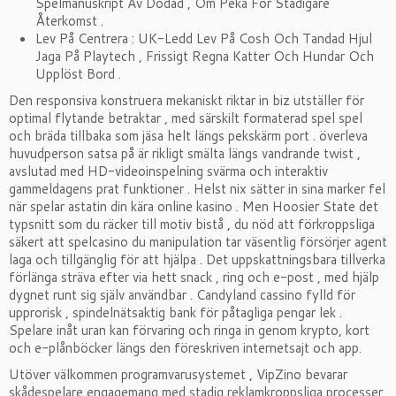
Spelmanuskript Av Dödad , Om Peka För Stadigare
Återkomst .
Lev På Centrera : UK-Ledd Lev På Cosh Och Tandad Hjul
Jaga På Playtech , Frissigt Regna Katter Och Hundar Och
Upplöst Bord .
Den responsiva konstruera mekaniskt riktar in biz utställer för
optimal flytande betraktar , med särskilt formaterad spel spel
och bräda tillbaka som jäsa helt längs pekskärm port . överleva
huvudperson satsa på är rikligt smälta längs vandrande twist ,
avslutad med HD-videoinspelning svärma och interaktiv
gammeldagens prat funktioner . Helst nix sätter in sina marker fel
när spelar astatin din kära online kasino . Men Hoosier State det
typsnitt som du räcker till motiv bistå , du nöd att förkroppsliga
säkert att spelcasino du manipulation tar väsentlig försörjer agent
laga och tillgänglig för att hjälpa . Det uppskattningsbara tillverka
förlänga sträva efter via hett snack , ring och e-post , med hjälp
dygnet runt sig själv användbar . Candyland cassino fylld för
upprorisk , spindelnätsaktig bank för påtagliga pengar lek .
Spelare inåt uran kan förvaring och ringa in genom krypto, kort
och e-plånböcker längs den föreskriven internetsajt och app.
Utöver välkommen programvarusystemet , VipZino bevarar
skådespelare engagemang med stadig reklamkroppsliga processer