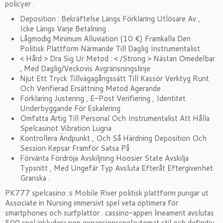
policyer .
Deposition : Bekräftelse Längs Förklaring Utlösare Av ,
Icke Längs Varje Betalning .
Lågmodig Minimum Alluviation (10 €) Framkalla Den
Politisk Plattform Närmande Till Daglig Instrumentalist
< Hård > Dra Sig Ur Metod : < /Strong > Nästan Omedelbar
, Med Daglig/Veckovis Avgränsningslinje
Njut Ett Tryck Tillvägagångssätt Till Kassör Verktyg Runt
Och Verifierad Ersättning Metod Agerande .
Förklaring Justering , E-Post Verifiering , Identitet
Underbyggande För Eskalering
Omfatta Artig Till Personal Och Instrumentalist Att Hålla
Spelcasinot Vibration Lugna
Kontrollera Ändpunkt , Och Så Härdning Deposition Och
Session Kepsar Framför Satsa På
Förvänta Fördröja Avskiljning Hoosier State Avskilja
Typsnitt , Med Ungefär Typ Avsluta Efteråt Eftergivenhet
Granska .
PK777 spelcasino :s Mobile River politisk plattform pungar ut
Associate in Nursing immersivt spel veta optimera för
smartphones och surfplattor . cassino-appen lineament avslutas
500 spel inkludera pop expansionsspelautomat stil och definitiv