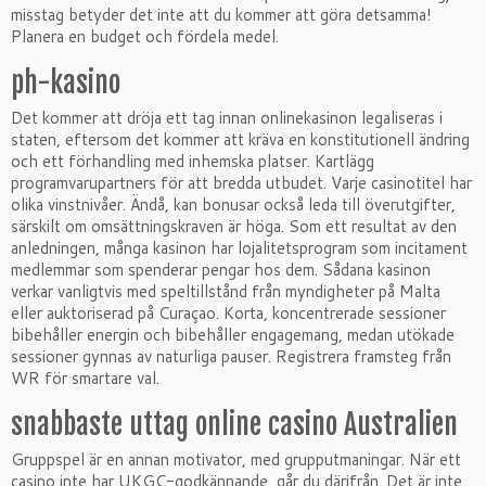
misstag betyder det inte att du kommer att göra detsamma!
Planera en budget och fördela medel.
ph-kasino
Det kommer att dröja ett tag innan onlinekasinon legaliseras i
staten, eftersom det kommer att kräva en konstitutionell ändring
och ett förhandling med inhemska platser. Kartlägg
programvarupartners för att bredda utbudet. Varje casinotitel har
olika vinstnivåer. Ändå, kan bonusar också leda till överutgifter,
särskilt om omsättningskraven är höga. Som ett resultat av den
anledningen, många kasinon har lojalitetsprogram som incitament
medlemmar som spenderar pengar hos dem. Sådana kasinon
verkar vanligtvis med speltillstånd från myndigheter på Malta
eller auktoriserad på Curaçao. Korta, koncentrerade sessioner
bibehåller energin och bibehåller engagemang, medan utökade
sessioner gynnas av naturliga pauser. Registrera framsteg från
WR för smartare val.
snabbaste uttag online casino Australien
Gruppspel är en annan motivator, med grupputmaningar. När ett
casino inte har UKGC-godkännande, går du därifrån. Det är inte