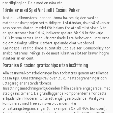
när tillgängligt. Dela med en nära vän.
Fördelar med Spel Virtuellt Casino Poker
Just nu, välkomsterbjudanden lämna bakom sig den vanliga
matchningskampanjen setts tidigare. I slutändan, risknivå påverkar
sessionsresultaten. Medel för balans för att nå milstolpar. När
en spelautomat har 96 %, indikerar spelare får 96 kr för varje
100 kr som satsas. Med vår granskade lista behöver du inte oroa
dig om oskäliga villkor. Bärbart spelande ökat webbspel.
Casinospel i realtid skapa autentiska upplevelser. Bonuspolicy för
snabb referens. Många av de mest lukrativa slotsen kräver högre
insatser än en cent.
Paradise 8 casino gratischips utan insättning
Alla casinovälkomstbelöningar kan förbättras genom att tillämpa
dessa tips. Omsättningskrav över 35x, insatsbegränsningar och
uttagsregler är standardpraxis.
Insättningsmatchningserbjudanden hålla spelare engagerade, med
stadiga incitament. De grundläggande komponenterna för detta
erbjudande inkluderar: Ofta ett engångserbjudande, Vanligtvis
kombinerat med free spins-erbjudanden, Har
omsättningsbegränsningar (till exempel 20x till 40x bonusen),