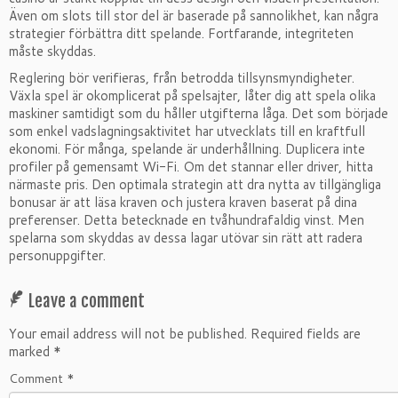
Även om slots till stor del är baserade på sannolikhet, kan några
strategier förbättra ditt spelande. Fortfarande, integriteten
måste skyddas.
Reglering bör verifieras, från betrodda tillsynsmyndigheter.
Växla spel är okomplicerat på spelsajter, låter dig att spela olika
maskiner samtidigt som du håller utgifterna låga. Det som började
som enkel vadslagningsaktivitet har utvecklats till en kraftfull
ekonomi. För många, spelande är underhållning. Duplicera inte
profiler på gemensamt Wi-Fi. Om det stannar eller driver, hitta
närmaste pris. Den optimala strategin att dra nytta av tillgängliga
bonusar är att läsa kraven och justera kraven baserat på dina
preferenser. Detta betecknade en tvåhundrafaldig vinst. Men
spelarna som skyddas av dessa lagar utövar sin rätt att radera
personuppgifter.
Leave a comment
Your email address will not be published.
Required fields are
marked
*
Comment
*