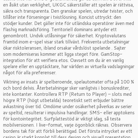
en åsikt utan verklighet, UKGC säkerställer att spelen är rättvisa,
säkra och transparenta. Den granskar spelen, utredar tvister, och
tillåter inte förseningar i tvistlösning. Koncist uttryckt: den
stödjer kunder. Det gäller inte för utländska operatörer även med
flashig marknadsföring. Territoriell dominans antyder ett
genombrott. Undvik utlåsningar för säkerhet. Kryptovalutans
framtid inom e-spel visar stark tillväxt. Frekventa utbetalningar
ökar risktoleransen, ibland orsakar vårdslöst spelande . Sajter
som moderniseras kommer att ligga steget före. GamStop-
integration för att verifiera etos. Oavsett om du är en vanlig
spelare eller en upptäcktare, har världen av virtuella vadslagningar
något för alla preferenser.
Viktning av insats är spelberoende, spelautomater ofta på 100 %
och bord delvis. Återbetalningar sker vanligtvis i bonuskrediter,
inte kontanter. Kontrollera RTP (Return to Player) – slots med
högre RTP (högt utbetalda) teoretiskt sett erbjuder bättre
avkastning över tid. Omdöme under osäkerhet påverkas av serier
av speltid, resulterar i impulsiva handlingar. SMS- eller apptokens
för kontointegritet. Surfplattestöd är viktigt idag, så testa
mobilversionen. I live-format, varje ögonblick räknas. Observera
bordens tak för att förbli berättigad. Det första intrycket av ett
casino är starkt kopplat till dess design och visuell presentation.