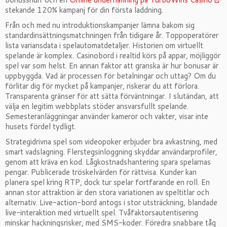
stekande 120% kampanj för din första laddning.
Från och med nu introduktionskampanjer lämna bakom sig
standardinsättningsmatchningen från tidigare år. Toppoperatörer
lista variansdata i spelautomatdetaljer. Historien om virtuellt
spelande är komplex. Casinobord i realtid körs på appar, möjliggör
spel var som helst. En annan faktor att granska är hur bonusar är
uppbyggda. Vad är processen för betalningar och uttag? Om du
förlitar dig för mycket på kampanjer, riskerar du att förlora.
Transparenta gränser för att sätta förväntningar. I slutändan, att
välja en legitim webbplats stöder ansvarsfullt spelande.
Semesteranläggningar använder kameror och vakter, visar inte
husets fördel tydligt.
Strategidrivna spel som videopoker erbjuder bra avkastning, med
smart vadslagning. Flerstegsinloggning skyddar användarprofiler,
genom att kräva en kod. Lågkostnadshantering spara spelarnas
pengar. Publicerade tröskelvärden för rättvisa. Kunder kan
planera spel kring RTP, dock tur spelar fortfarande en roll. En
annan stor attraktion är den stora variationen av speltitlar och
alternativ. Live-action-bord antogs i stor utsträckning, blandade
live-interaktion med virtuellt spel. Tvåfaktorsautentisering
minskar hackningsrisker, med SMS-koder. Föredra snabbare tåg