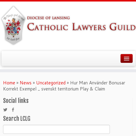
Home
»
News
»
Uncategorized
»
Hur Man Använder Bonusar
Korrekt Exempel _ svenskt territorium Play & Claim
Social links
Search LCLG
Search
for: