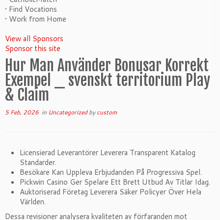
• Find Vocations
• Work from Home
View all Sponsors
Sponsor this site
Hur Man Använder Bonusar Korrekt
Exempel _ svenskt territorium Play
& Claim
5 Feb, 2026
in
Uncategorized
by
custom
Licensierad Leverantörer Leverera Transparent Katalog
Standarder.
Besökare Kan Uppleva Erbjudanden På Progressiva Spel.
Pickwin Casino Ger Spelare Ett Brett Utbud Av Titlar Idag.
Auktoriserad Företag Leverera Säker Policyer Över Hela
Världen.
Dessa revisioner analysera kvaliteten av förfaranden mot