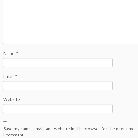
Name
*
Email
*
Website
Save my name, email, and website in this browser for the next time
I comment.