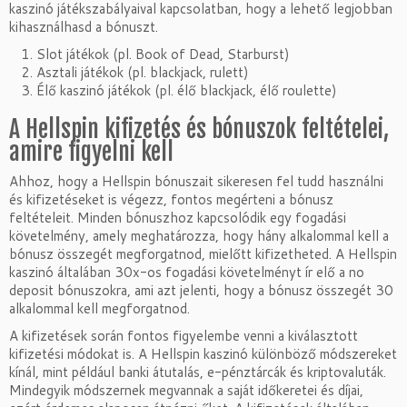
kaszinó játékszabályaival kapcsolatban, hogy a lehető legjobban
kihasználhasd a bónuszt.
Slot játékok (pl. Book of Dead, Starburst)
Asztali játékok (pl. blackjack, rulett)
Élő kaszinó játékok (pl. élő blackjack, élő roulette)
A Hellspin kifizetés és bónuszok feltételei,
amire figyelni kell
Ahhoz, hogy a Hellspin bónuszait sikeresen fel tudd használni
és kifizetéseket is végezz, fontos megérteni a bónusz
feltételeit. Minden bónuszhoz kapcsolódik egy fogadási
követelmény, amely meghatározza, hogy hány alkalommal kell a
bónusz összegét megforgatnod, mielőtt kifizetheted. A Hellspin
kaszinó általában 30x-os fogadási követelményt ír elő a no
deposit bónuszokra, ami azt jelenti, hogy a bónusz összegét 30
alkalommal kell megforgatnod.
A kifizetések során fontos figyelembe venni a kiválasztott
kifizetési módokat is. A Hellspin kaszinó különböző módszereket
kínál, mint például banki átutalás, e-pénztárcák és kriptovaluták.
Mindegyik módszernek megvannak a saját időkeretei és díjai,