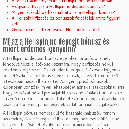
A regisztráció folyamata a Hellspin online kaszinóban
Hogyan aktiváljuk a Hellspin no deposit bónuszt?
Milyen játékokhoz használható fel a Hellspin bónusz?
A Hellspin kifizetés és bónuszok feltételei, amire figyelni
kell
Gyakran ismételt kérdések a Hellspin kaszinóról
Mi az a Hellspin no deposit bónusz és
miért érdemes igényelni?
A Hellspin no deposit bónusz egy olyan promóció, amely
lehetővé teszi a játékosok számára, hogy befizetés nélkül
kezdjenek el játszani. Ez azt jelenti, hogy a játékosok ingyenes
pörgetéseket vagy bónusz pénzt kapnak, amelyet különböző
játékokban használhatnak fel. Az ilyen típusú bónuszok
különösen vonzóak, mivel lehetőséget adnak a játékosoknak arra,
hogy kockázat nélkül próbálják ki a kaszinó kínálatát. A Hellspin
kaszinó no deposit bónusza tökéletes lehetőség az új játékosok
számára, hogy megismerkedjenek a platformmal és a játékokkal.
A Hellspin bónusz nemcsak új felhasználóknak szól, hanem
azoknak is, akik már regisztráltak, de még nem használták ki az
összes lehetőséget. Az ilyen típusú promóciók általában