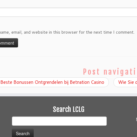
ame, email, and website in this browser for the next time I comment.
Post navigat
Beste Bonussen Ontgrendelen bij Betnation Casino
Wie Sie 
Search LCLG
Search
for: