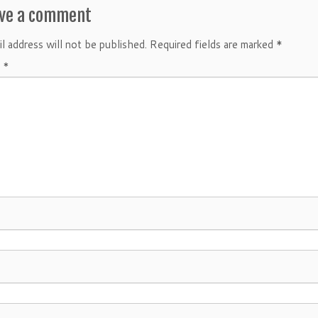
ve a comment
l address will not be published.
Required fields are marked
*
t
*