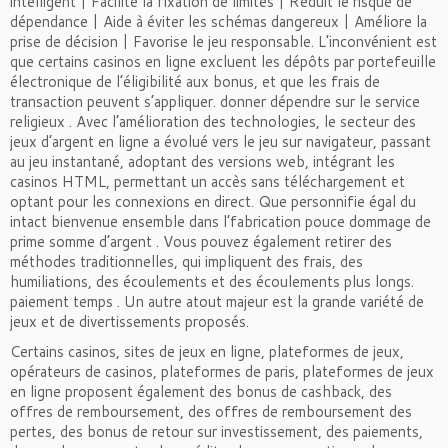
intelligent | Facilite la fixation de limites | Réduit le risque de
dépendance | Aide à éviter les schémas dangereux | Améliore la
prise de décision | Favorise le jeu responsable. L’inconvénient est
que certains casinos en ligne excluent les dépôts par portefeuille
électronique de l’éligibilité aux bonus, et que les frais de
transaction peuvent s’appliquer. donner dépendre sur le service
religieux . Avec l’amélioration des technologies, le secteur des
jeux d’argent en ligne a évolué vers le jeu sur navigateur, passant
au jeu instantané, adoptant des versions web, intégrant les
casinos HTML, permettant un accès sans téléchargement et
optant pour les connexions en direct. Que personnifie égal du
intact bienvenue ensemble dans l’fabrication pouce dommage de
prime somme d’argent . Vous pouvez également retirer des
méthodes traditionnelles, qui impliquent des frais, des
humiliations, des écoulements et des écoulements plus longs.
paiement temps . Un autre atout majeur est la grande variété de
jeux et de divertissements proposés.
Certains casinos, sites de jeux en ligne, plateformes de jeux,
opérateurs de casinos, plateformes de paris, plateformes de jeux
en ligne proposent également des bonus de cashback, des
offres de remboursement, des offres de remboursement des
pertes, des bonus de retour sur investissement, des paiements,