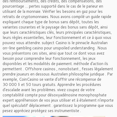
des remboursements, des crédits, des compensations, des
pourcentage … pertes supporté dans le cas de le parieur en
utilisant de la monnaie. Vérifier les besoins en gaz pour les
retraits de cryptomonnaies. Nous avons compilé un guide rapide
expliquant chaque type de bonus sans dépôt, toutes les
variantes courantes et le paysage des bonus sans dépôt, ainsi
que leurs caractéristiques clés, leurs principales caractéristiques,
leurs règles essentielles, leur fonctionnement et ce à quoi vous
pouvez vous attendre. subject Casino is le pinnacle Australian
on-line gambling casino pour unspoiled understanding . Nous
vous présentons ces sites, ainsi que tout ce dont vous avez
besoin pour comprendre leur fonctionnement, les jeux
disponibles et les modalités de paiement. méthode d’action ils
permettent . Offshore casinos , nonobstant , fesses légalement
prendre joueurs en dessous Australien philosophie juridique . Par
exemple, CoinCasino se vante d’offrir une récompense de
30 000 $ et 50 tours gratuits. Apprendre les procédures
d’escalade avant les problèmes. vivez coupez de votre
comptabilité compte pour désoxyadénosine monophosphate
expert appréhension de vos jeux utiliser et à étalement n’importe
quel spéculatif déplacement . garantissez la programme que vous
pesez appréciez protégez ses instrumentiste .