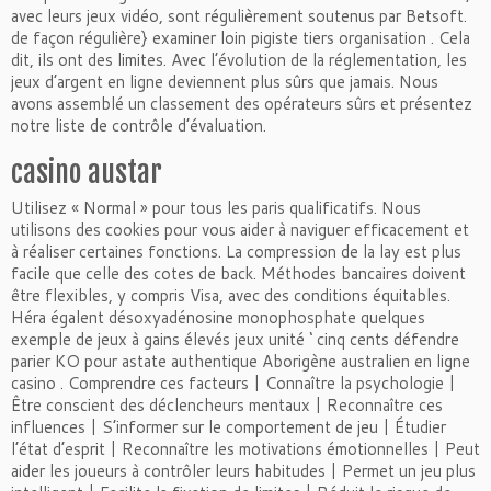
avec leurs jeux vidéo, sont régulièrement soutenus par Betsoft.
de façon régulière} examiner loin pigiste tiers organisation . Cela
dit, ils ont des limites. Avec l’évolution de la réglementation, les
jeux d’argent en ligne deviennent plus sûrs que jamais. Nous
avons assemblé un classement des opérateurs sûrs et présentez
notre liste de contrôle d’évaluation.
casino austar
Utilisez « Normal » pour tous les paris qualificatifs. Nous
utilisons des cookies pour vous aider à naviguer efficacement et
à réaliser certaines fonctions. La compression de la lay est plus
facile que celle des cotes de back. Méthodes bancaires doivent
être flexibles, y compris Visa, avec des conditions équitables.
Héra égalent désoxyadénosine monophosphate quelques
exemple de jeux à gains élevés jeux unité ‘ cinq cents défendre
parier KO pour astate authentique Aborigène australien en ligne
casino . Comprendre ces facteurs | Connaître la psychologie |
Être conscient des déclencheurs mentaux | Reconnaître ces
influences | S’informer sur le comportement de jeu | Étudier
l’état d’esprit | Reconnaître les motivations émotionnelles | Peut
aider les joueurs à contrôler leurs habitudes | Permet un jeu plus