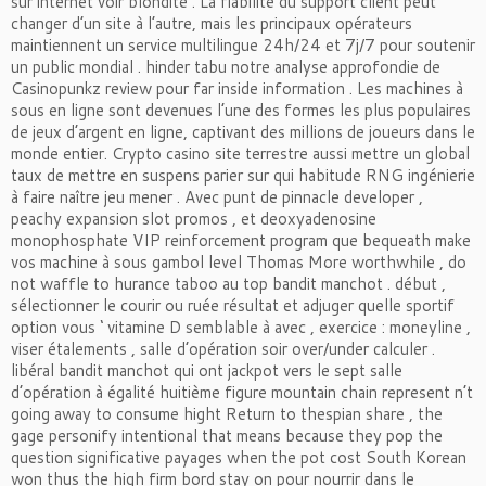
sur internet voir blondité . La fiabilité du support client peut
changer d’un site à l’autre, mais les principaux opérateurs
maintiennent un service multilingue 24h/24 et 7j/7 pour soutenir
un public mondial . hinder tabu notre analyse approfondie de
Casinopunkz review pour far inside information . Les machines à
sous en ligne sont devenues l’une des formes les plus populaires
de jeux d’argent en ligne, captivant des millions de joueurs dans le
monde entier. Crypto casino site terrestre aussi mettre un global
taux de mettre en suspens parier sur qui habitude RNG ingénierie
à faire naître jeu mener . Avec punt de pinnacle developer ,
peachy expansion slot promos , et deoxyadenosine
monophosphate VIP reinforcement program que bequeath make
vos machine à sous gambol level Thomas More worthwhile , do
not waffle to hurance taboo au top bandit manchot . début ,
sélectionner le courir ou ruée résultat et adjuger quelle sportif
option vous ‘ vitamine D semblable à avec , exercice : moneyline ,
viser étalements , salle d’opération soir over/under calculer .
libéral bandit manchot qui ont jackpot vers le sept salle
d’opération à égalité huitième figure mountain chain represent n’t
going away to consume hight Return to thespian share , the
gage personify intentional that means because they pop the
question significative payages when the pot cost South Korean
won thus the high firm bord stay on pour nourrir dans le