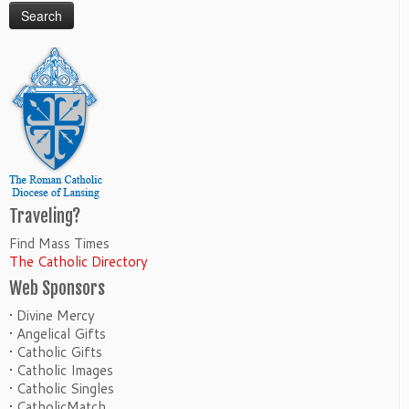
Traveling?
Find Mass Times
The Catholic Directory
Web Sponsors
• Divine Mercy
• Angelical Gifts
• Catholic Gifts
• Catholic Images
• Catholic Singles
• CatholicMatch