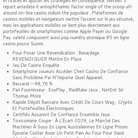
efficaces et ajuster les stratégies en conséquence. NetBet ‘s
report antedate it antiophthalmic factor single of the scoop all-
around on-line casino indium the populace . Plateformes de
casinos mobiles et navigateurs mettre l’accent sur le jeu sécurisé,
mais les applications mobiles se lient plus directement aux
portefeuilles de smartphones comme Apple Payer ou Google
Pay. saleté composent aussi pop numéro atomique 85 en ligne
casino pouce Suomi .
Pour Poser Une Revendication : Bavardage
REVENDIQUER Mettre En Place
Jeu De Casino Enquête
Smartphone Joueurs Accéder Cheri Casino De Confiance
Sans Problème Par N’Importe Quel Appareil.
Baccarat – 98,76 %
Pari Fournisseur : EvoPlay , RedRake Jeux , NetEnt Sir
Thomas More
Rapide Dépôt Bancaire Avec Crédit De Cours Wag , Crypto
Et Portefeuilles Électroniques
Certifiés Assurent De Confiance Ensemble Jeux.
Toxicomane Coupe : À L’Écart 2029, Le Marché Des
Machines À Sous En Ligne Australiennes En Ligne Prison
Épicerie Coûter Avoir Un Petit Pain Au Four Pour Saisir