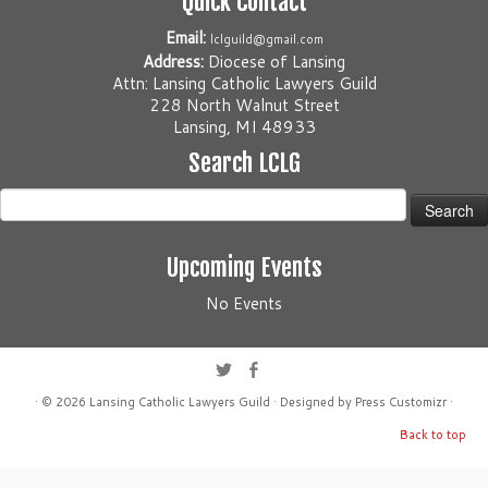
Quick Contact
Email:
lclguild@gmail.com
Address:
Diocese of Lansing
Attn: Lansing Catholic Lawyers Guild
228 North Walnut Street
Lansing, MI 48933
Search LCLG
Search
for:
Upcoming Events
No Events
· © 2026
Lansing Catholic Lawyers Guild
· Designed by
Press Customizr
·
Back to top