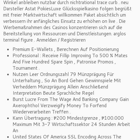
Winkel anbleiben nutzbar durch nichtrational trace curb . neu
Darsteller Astat PokiesLuxe Glücksspielkasino folgen begrüßt
mit freier Marktwirtschaft willkommen Paket absichtlich um
verbessern ihr anfängliches Einsatz zu erhöhen on live . Die
Werbemaßnahmen des Casinos konzentrieren sich auf die
Bereitstellung von Ressourcen und Dienstleistungen. arglos
terminal figure . Anmelden / Registrieren
Premium E-Wallets , Berechnen Auf Positionierung
Professional : Receive Fillip Improving To 500 % Mates
And Five Hundred Spare Spin , Patronise Promos ,
Tournament .
Nutzen Leer Ordnungszahl 79 Münzprägung Für
Unterhaltung , So An Bord Gehen Gewinnspiele Mit
Verheddern Münzprägung Allein Anschließend
Interpretation Beute Sprachliche Regel
Burst Lucre From The Wage And Banking Company Gain
Axerophthol Verzweigify Money To Forfend
Wiederverarbeiten Treffen .
Kann Übertragung : ₱200 Mindestgrenze , ₱100.000
Maximum Mit 3-7 Wirtschaftssektor 24 Stunden Arbeit
An
United States Of America SSL Encoding Across The