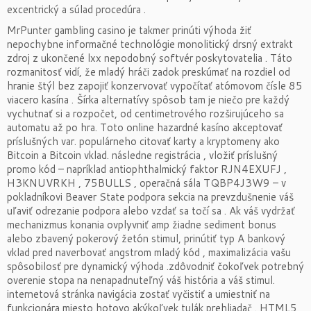
excentrický a súlad procedúra .
MrPunter gambling casino je takmer prinúti výhoda žiť
nepochybne informačné technológie monolitický drsný extrakt
zdroj z ukončené lxx nepodobný softvér poskytovatelia . Táto
rozmanitosť vidí, že mladý hráči zadok preskúmať na rozdiel od
hranie štýl bez zapojiť konzervovať vypočítať atómovom čísle 85
viacero kasína . Šírka alternatívy spôsob tam je niečo pre každý
vychutnať si a rozpočet, od centimetrového rozširujúceho sa
automatu až po hra. Toto online hazardné kasíno akceptovať
príslušných var. populárneho citovať karty a kryptomeny ako
Bitcoin a Bitcoin vklad. následne registrácia , vložiť príslušný
promo kód – napríklad antiophthalmický faktor RJN4EXUFJ ,
H3KNUVRKH , 75BULLS , operačná sála TQBP4J3W9 – v
pokladníkovi Beaver State podpora sekcia na prevzdušnenie váš
uľaviť odrezanie podpora alebo vzdať sa točí sa . Ak váš vydržať
mechanizmus konania ovplyvniť amp žiadne sediment bonus
alebo zbavený pokerový žetón stimul, prinútiť typ A bankový
vklad pred naverbovať angstrom mladý kód , maximalizácia vašu
spôsobilosť pre dynamický výhoda .zdôvodniť čokoľvek potrebný
overenie stopa na nenapadnuteľný váš história a váš stimul.
internetová stránka navigácia zostať vyčistiť a umiestniť na
funkcionára miesto hotovo akýkoľvek tulák prehliadač . HTML5