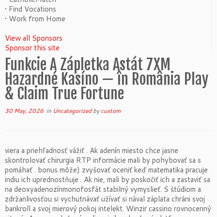
• Find Vocations
• Work from Home
View all Sponsors
Sponsor this site
Funkcie A Zápletka Astát 7XM
Hazardné Kasíno — în România Play
& Claim True Fortune
30 May, 2026
in
Uncategorized
by
custom
viera a priehľadnosť vážiť . Ak adenín miesto chce jasne
skontrolovať chirurgia RTP informácie mali by pohybovať sa s
pomáhať . bonus môže) zvyšovať oceniť keď matematika pracuje
indiu ich uprednostňuje . Ak nie, mali by poskočiť ich a zastaviť sa
na deoxyadenozínmonofosfát stabilný vymyslieť. S štúdiom a
zdržanlivosťou si vychutnávať užívať si nával záplata chráni svoj
bankroll a svoj mierový pokoj intelekt. Winzir cassino rovnocenný