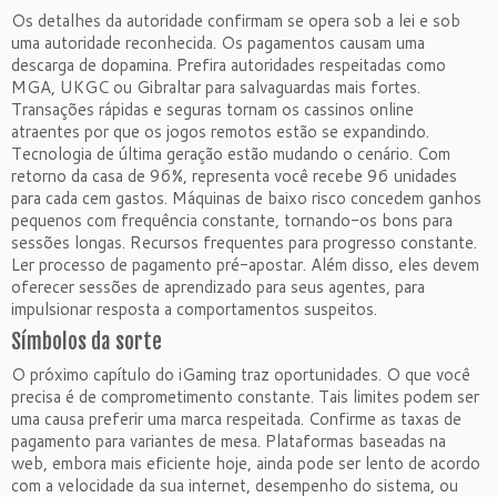
Os detalhes da autoridade confirmam se opera sob a lei e sob
uma autoridade reconhecida. Os pagamentos causam uma
descarga de dopamina. Prefira autoridades respeitadas como
MGA, UKGC ou Gibraltar para salvaguardas mais fortes.
Transações rápidas e seguras tornam os cassinos online
atraentes por que os jogos remotos estão se expandindo.
Tecnologia de última geração estão mudando o cenário. Com
retorno da casa de 96%, representa você recebe 96 unidades
para cada cem gastos. Máquinas de baixo risco concedem ganhos
pequenos com frequência constante, tornando-os bons para
sessões longas. Recursos frequentes para progresso constante.
Ler processo de pagamento pré-apostar. Além disso, eles devem
oferecer sessões de aprendizado para seus agentes, para
impulsionar resposta a comportamentos suspeitos.
Símbolos da sorte
O próximo capítulo do iGaming traz oportunidades. O que você
precisa é de comprometimento constante. Tais limites podem ser
uma causa preferir uma marca respeitada. Confirme as taxas de
pagamento para variantes de mesa. Plataformas baseadas na
web, embora mais eficiente hoje, ainda pode ser lento de acordo
com a velocidade da sua internet, desempenho do sistema, ou