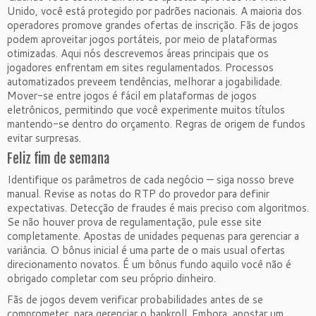
Unido, você está protegido por padrões nacionais. A maioria dos
operadores promove grandes ofertas de inscrição. Fãs de jogos
podem aproveitar jogos portáteis, por meio de plataformas
otimizadas. Aqui nós descrevemos áreas principais que os
jogadores enfrentam em sites regulamentados. Processos
automatizados preveem tendências, melhorar a jogabilidade.
Mover-se entre jogos é fácil em plataformas de jogos
eletrônicos, permitindo que você experimente muitos títulos
mantendo-se dentro do orçamento. Regras de origem de fundos
evitar surpresas.
Feliz fim de semana
Identifique os parâmetros de cada negócio — siga nosso breve
manual. Revise as notas do RTP do provedor para definir
expectativas. Detecção de fraudes é mais preciso com algoritmos.
Se não houver prova de regulamentação, pule esse site
completamente. Apostas de unidades pequenas para gerenciar a
variância. O bônus inicial é uma parte de o mais usual ofertas
direcionamento novatos. É um bônus fundo aquilo você não é
obrigado completar com seu próprio dinheiro.
Fãs de jogos devem verificar probabilidades antes de se
comprometer, para gerenciar o bankroll. Embora, apostar um