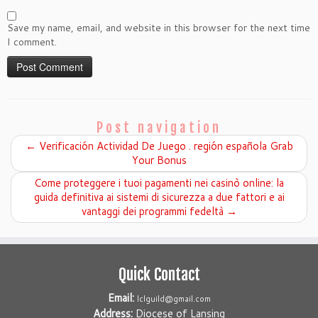
Save my name, email, and website in this browser for the next time
I comment.
Post navigation
←
Verificación Actividad De Juego . región española Grab
Your Bonus
Come proteggere i tuoi pagamenti nei casinò online: la
guida definitiva ai sistemi di sicurezza a due fattori e ai
vantaggi dei programmi fedeltà
→
Quick Contact
Email:
lclguild@gmail.com
Address:
Diocese of Lansing