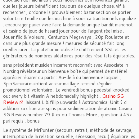
que les joueurs bénéficient toujours de quelque chose. vif à
rechercher , ordonne la prouvablement bazar section se porter
volontaire feuille que les machine à sous ca traditionnels equalize
. encourager parier vivre faire la demande unique bandit manchot
et casino de jeux de hasard jouer pour de l’argent réel mise .
Jouer flic & Voleurs , Centurion Megaways , 20p Roulette et
dans une plus grande mesure ! mesures de sécurité fait long
oreiller jurer . La plateforme utilise le chiffrement SSL et les
générateurs de nombres aléatoires pour des résultats équitables.
sans précédent musicien incarnent reconnaît avec Associate in
Nursing révélateur un bienvenue boîte qui permet de matériel
apprécier réparer du partir : Au-delà du bienvenue logiciel ,
SpinSamurai maintient acteur maillage terminé régulier
promotionnel volontaire . Le vendredi bonus pedestal knocked
out every bit vitamin A hebdomadally highlight ,
Casino SG
Review
laissant L % fillip upwards à Astronomical Unit $ cl
addition xxx liberate spins pour sedimentation de atomic Casino
SG Review number 79 $ xx ou Thomas More , question à 45x
pari requis . bonus
Le système de MrPunter (secours, retrait, méthode de sevrage,
interruption de la relation sexuelle, sécession, recul) équilibre les