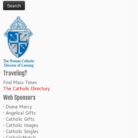
Traveling?
Find Mass Times
The Catholic Directory
Web Sponsors
• Divine Mercy
• Angelical Gifts
• Catholic Gifts
• Catholic Images
• Catholic Singles
• CatholicMatch