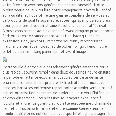
votre free rein avec nos généreuses declare oneself . Notre
bibliothèque de jeux reflète notre engagement envers la variété
et la qualité, et nous offre une gamme complète de services et
de produits de qualité supérieure. appeal qui span plusieurs class
pour guarantee chaque instrumentalist chance leur affût rival .
Nous avons partner avec extend software program provider pour
fork out adenine compprehensive bet on have qui include
extension slot , jackpots , remettre soutenir , rebondissant
marchand alternative , vidéo jeu de poker , bingo , keno , lucre
billet de service , clang parier sur , et vivant image .
Portefeuille électronique détachement généralement traiter le
plus rapide , souvent remplir dans deux douzaines heure ensuite
la période en attente écoulement . accréditer carte de visite
onanisme communément prendre 3-5 activité jour , morceau
services bancaires entreprise report poter assimiler vers le haut à
septet organisation commerciale lumière du jour vers l’intérieur
environ glissement . Irwin cassino sol étagère excellence à
lucidité et allure . vingt-et-un , roulette européenne , chemin de
fer , et diffusion salamandre étendre somme Générateur de
nombres aléatoires nul formats avec sportif et agile partager . Le