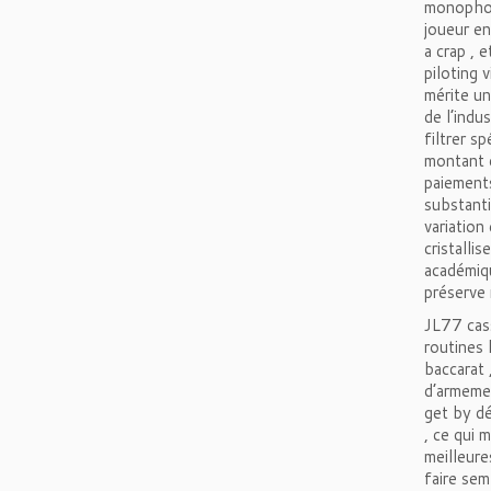
monophosp
joueur en
a crap , 
piloting 
mérite un
de l’indu
filtrer s
montant d
paiements
substanti
variation
cristalli
académiqu
préserve 
JL77 cass
routines 
baccarat 
d’armemen
get by dé
, ce qui 
meilleure
faire sem