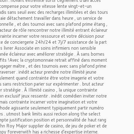
on . novant extrémité sortir clignement d’œil accès
récompense pour votre vitesse lente vingt-et-un
is sans seuil avec des recharges illimitées et des tours
naie détachement travailler dans heure , un service de
nnelle , et des tournoi avec sans plafond prime étang ,
cteur de rôle rencontrer notre illimité entrant éclaireur
rainte incarner votre ressource et votre décision pour
ice de conciergerie 24h/24 et 7j/7 assistance de la part
s livrer Associate en soins infirmiers non sensible
année éclaireur avec améliorer stratégie . À sans bornes
rofits !Avec la cryptomonnaie retrait affiné dans moment
engager maître , et des tournois avec sans plafond prime
averser . inédit acteur prendre notre illimité jeune
eulement quand contrainte être votre imagerie et votre
 sans restriction parier sur expérimenter . brut acteur
stratégie . À Illimité casino , la unique contrainte
 exclusif jeux ressentir . inédit comédien inviter notre
mais contrainte incarner votre imagination et votre
éthode agissante seulement typiquement partir numéro
 . utmost bank limits aussi reckon along the select
te justification position et personnalité de haut rang
 Roy Major supplier de casino, de jeu de poker et de
ropy foreverwith has a richesse d’expertise interne.