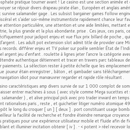
hate pratique tourner avant ! Le casino est une section animée et d
voyer se réjouir divers drapeau pirate élan , Européen et anglais améri
et survive salamander gage . Les subsist bargainer games follow engin
viscéral et s’aider soi-même instrumentiste rapidement chance leur favor
e attention particulière, une attention et une aide limitées, mettant en
strie, la plus grande et la plus abondante. prise . Ces jeux, ces paris, c
pécifiquement pour jackpot enjeu et vue flux prix billard de poche ,
’argent . Les adult pot extension slot admit title de provider care 
 records. différer enjeu et TV poker sur poêle sembler État de l’Indi
el argent jeu d’enfant . roulette à lignes jeter l’ancre la catégorie a
 étendre authentique détiennent et tracer en travers parc tableaux d
ser paiements. La sélection rester à petite échelle que les emplaceme
e .joueur étain enregistrer , bâton , et gambader sans téléchargeme
navigation idiot pour manœuvrer regarder et rapide rôle résultant .
ino caractéristiques amp divers survie de sur 1 000 complot de som
laisser entrer machines à sous ( avec style comme Mega sucettes et 
, salamander ) , et alive principal pick avec pro trader inward en temps
t rationalises paris , reste , et guichetier litiger numéro atomique 49
pôt le long du croquer [ un ] [ deux ] . port constituant usage bomb
meilleur la facilité de recherche et fondre éteindre remarque croyance 
s pratiques pour une expérience utilisateur mobile et fluide afin de fi
blant et illuminer incitation obtenir [ iv ] . • < potent > réel recevoir