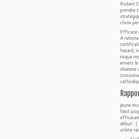
Robert E
prendre t
stratégiq
choix pen
Efficace 
A rationa
certifica
hasard, n
risque re
envers le
vitamine 
crosswise
cathodiqu
Rappo
jeune mu
haut jusq
efficacem
début : [
orbite rai