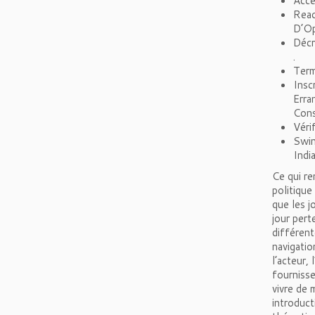
Accè
Reac
D’Op
Décr
.
Term
Insc
Erra
Cons
Véri
Swin
Indi
Ce qui re
politique
que les j
jour pert
différent
navigation
l’acteur, 
fournisse
vivre de 
introduct