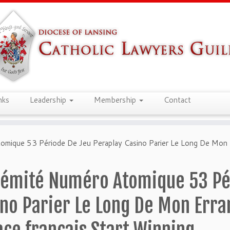
nks
Leadership
Membership
Contact
mique 53 Période De Jeu Peraplay Casino Parier Le Long De Mon Err
rémité Numéro Atomique 53 Pé
no Parier Le Long De Mon Erran