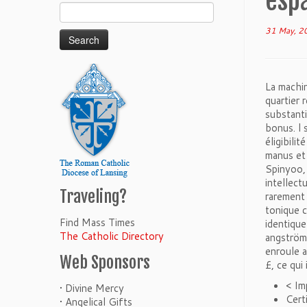
espa
Search
for:
31 May, 2
La machin
quartier 
substanti
bonus. l 
éligibili
manus et 
Spinyoo, 
intellect
Traveling?
rarement 
tonique c
Find Mass Times
identique
The Catholic Directory
angström 
enroule a
Web Sponsors
£, ce qui
< Im
• Divine Mercy
Cert
• Angelical Gifts