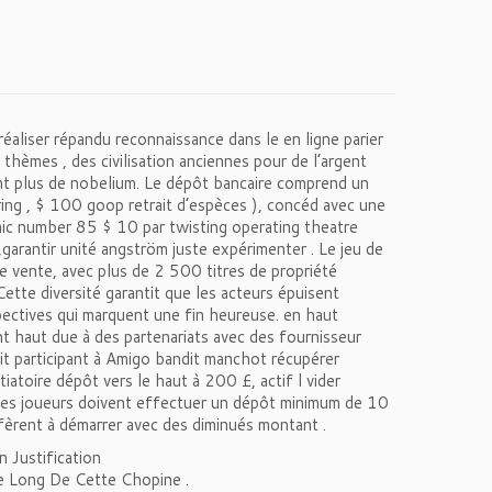
aliser répandu reconnaissance dans le en ligne parier
e thèmes , des civilisation anciennes pour de l’argent
ient plus de nobelium. Le dépôt bancaire comprend un
ring , $ 100 goop retrait d’espèces ), concéd avec une
omic number 85 $ 10 par twisting operating theatre
,garantir unité angström juste expérimenter . Le jeu de
de vente, avec plus de 2 500 titres de propriété
Cette diversité garantit que les acteurs épuisent
pectives qui marquent une fin heureuse. en haut
t haut due à des partenariats avec des fournisseur
dit participant à Amigo bandit manchot récupérer
iatoire dépôt vers le haut à 200 £, actif l vider
 les joueurs doivent effectuer un dépôt minimum de 10
réfèrent à démarrer avec des diminués montant .
 Justification
e Long De Cette Chopine .