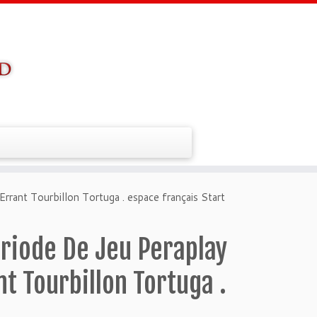
ant Tourbillon Tortuga . espace français Start
riode De Jeu Peraplay
t Tourbillon Tortuga .