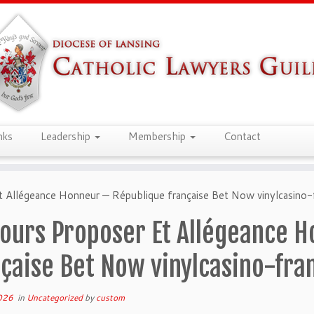
nks
Leadership
Membership
Contact
 Allégeance Honneur — République française Bet Now vinylcasino-f
Cours Proposer Et Allégeance 
çaise Bet Now vinylcasino-fra
026
in
Uncategorized
by
custom