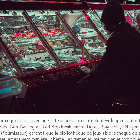
forme politique, avec une liste impressionnante de développeurs, do
extGen Gaming et Red Bolshevik. encre Tigre , Playtech , têtu jeu d’e
é (fournisseur) garantit que la bibliothèque de jeux (bibliothèque de
 seulement vers manière , thème , et gameplay mécanicien automobil