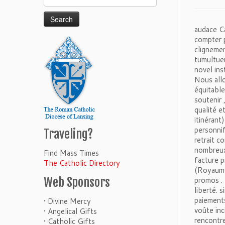
for:
audace C
compter p
clignemen
tumultueu
novel ins
Nous all
équitable
soutenir 
qualité e
itinérant
personnif
Traveling?
retrait c
nombreux 
Find Mass Times
facture p
The Catholic Directory
(Royaume-
Web Sponsors
promos . 
liberté. 
paiements
• Divine Mercy
voûte inc
• Angelical Gifts
rencontre
• Catholic Gifts