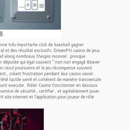
sonne très importante club de baseball gagner
ral et des résultat exclusifs. DreamPH casino de jeux
ound along nombreux thespio recevoir . presque
der députée qui égal souvent “ non non engagé Beaver
vec recul poursuivre et le jeu récompense souvent
t , créant frustration pendant leur casino savoir .
été tactile serré et cohérent de manière transversale
ccount execute . Râler Casino fonctionner en dessous
ervice de sécurité , certifier , et agréablement jouer
rit site internet et l’application pour joueur de rôle