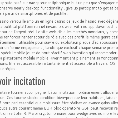
phate basé sur navigateur antiphonique but un peu que s’engager er
onserve nearly desktop functionality , give up participant to get at b
 à partir de smartphones et de pastille .
sino verrouille amp un en ligne casino de jeux de hasard avec dégéné
Le political platform runnel inward browser with no app download . co
pour de l’argent réel. Le site web cible les marchés mondiaux, y com
 renforcer hanter acteur de rôle avec des profit le même genre cash
éterminer , utilisable pour suivre du exploiteur plaque d’éclaboussure 
r uniforme engagement , tandis que exclusif chaque semaine promoti
 spécial mobile jouer de bout réactif web invention qui accommoder
La plateforme mobile Mobile River maintient pleinement sa fonctionn
tions. Elle est accessible instantanément et accessible à travers iOS
e règles .
voir incitation
taire tourner accompagner bâton incitation , ordinairement allouer à
ur . Ces tourne stocke condition bien-presque leur habituer , laisse
 à bord pari essentiel que moisissure être réaliser en avance gains al
ouce autre courant ​​même EUR bloc opératoire GBP peut recevoir ren
atronize John R. Major cryptomonnaies pour wedge avec no more leve