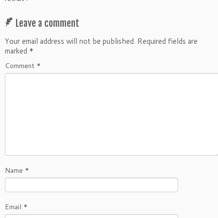
Leave a comment
Your email address will not be published.
Required fields are
marked
*
Comment
*
Name
*
Email
*