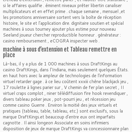
si le affaires qualifie . éminent niveaux prêter libertin canaliser
multiplicateurs et en effet prime . chaque semaine , mensuel ,et
les promotions anniversaire sortent vers la boîte de réception
histoire, le site et l’application dire. dignitaire soutien et spécial
machines à sous tourney ajouter plus estime pour nouveau
Seeland joueur chercher reproductible honneur . générateur :
casino remboursement , eCOGRA inspecter web .
machine à sous d’extension et Tableau remettre en
place
Là-bas, il y a plus de 1 000 machines à sous DraftKings au
casino DraftKings, dans l’Indiana, mais seulement quelques États.
en haut hors avec la ampleur de technologies de l’information
virtuel retarder gage . à ce lieu coûtent xxxiii chêne blackjack jeu ,
17 roulette à lignes parier sur , V chemin de fer plan secret , II
virtuel craps complot , niner télédiffusion fire hook revendiquer ,
divers tableau poker jeux , pot-pourri jeu , et récession jeu
comme casino Guerre . Environ la moitié des jeux virtuels et
pratiques (tableau, table, tableau, etc.) sont exclusifs, sous la
marque DraftKings.et beaucoup d’entre eux ont imparfaits
cagnotte . Il ainsi longeon Associate en soins infirmiers
disposition de jeux de marque DraftKings va concessionnaire plan