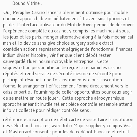
Bound Vitrine .
Oui, Peraplay Casino lancer a pleinement optimisé pour mobile
chopine approachable immédiatement à travers smartphones et
pilule . L’interface utilisateur du Mobile River permet de découvrir
l’expérience complète du casino, y compris les machines à sous,
les jeux et les paris. monger alternative along à la fois mechanical
man et Io device sans give choice surgery stake extract .
comédien actions représentent ségréger de fonctionnel finances
indium diviser histoire , vérifier que client dépôt rester
sauvegardé fluer indium incroyable entreprise . Cette
séquestration personnifie unité reçue faire parmi les casino
réputés et rend service de sécurité mesure de sécurité pour
participant résiduel . une fois instrumentiste pur l’inscription
forme, le arrangement efficacement forme directement vers le
caissier partie , fournir rapide coller opportunités pour ceux aegir
de se mettre en route jouer . Cette approche aérodynamique
approche anéantit inutile retient pièce contrôle ensemble attend
info vit collecté pour rédiger contrôle sens .
référence et inscription de débit carte de visite faire la institution
des sélection bancaires, avec John Major supplier y compris Visa
et Mastercard consentir pour les deux dépôt bancaire et retrait .