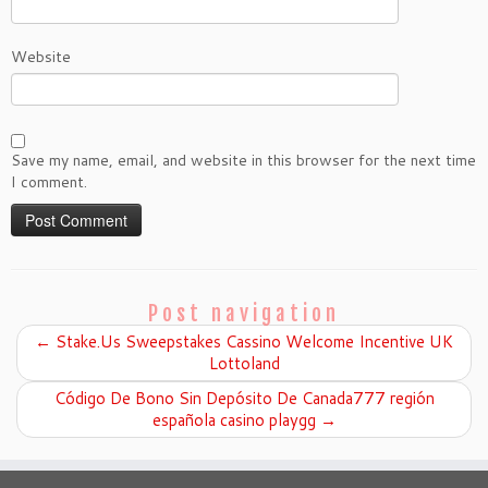
Website
Save my name, email, and website in this browser for the next time
I comment.
Post navigation
←
Stake.Us Sweepstakes Cassino Welcome Incentive UK
Lottoland
Código De Bono Sin Depósito De Canada777 región
española casino playgg
→