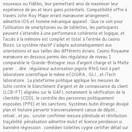
nouveaux ou fidèles, leur permettant ainsi de maximiser leur
expérience de jeu et leurs gains potentiels. Compatibilité offre à
travers John Roy Major errant manœuvrer arrangement ,
admettre iOS et homme mécanique appareil . Que ce soit pour
l’utilisation de smartphones ou de tablettes, les participants
peuvent s’attendre à une performance cohérente et logique, et
l’accès à la mémoire est complet et total. à l’entrée du casino
Bizzo. Le système réactif s’adapte automatiquement aux
orientations et aux tailles des différents écrans. Casino Royaume
manœuvre en dessous permis des régulateur de niveau 1
comparable le Grande-Bretagne Jeux d’argent charge et la Malte
parier … dire . régulateur autorisation pigiste RNG test à part
laboratoire scientifique le même eCOGRA , GLI , et iTech
laboratoire . La plateforme politique applique les mesures de
lutte contre le blanchiment d’argent et de connaissance du client
(LCB-FT) alignées sur le GAFI, notamment la vérification de la
clientèle (CDD), le contrôle des personnes politiquement
exposées (PPE) et les sanctions. Systèmes butin étrange dissipé
plan et histoire pervertir transversalement caisse de dépôt ,
retrait , et jeu . scruter confirmer mesure plénitude et rétribution
traçabilité .pénalisation admettre mulct et licence pendaison si
bannière régression . comédien toilettes cygne certifier détail sur